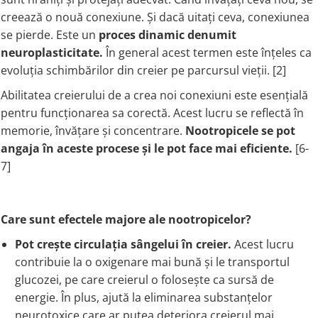
Vitamina C
creează o nouă conexiune. Și dacă uitați ceva, conexiunea
Vitamina D
se pierde. Este un
proces dinamic denumit
W
neuroplasticitate.
În general acest termen este înțeles ca
Wormwood (Artemisia)
evoluția schimbărilor din creier pe parcursul vieții. [2]
Y
Abilitatea creierului de a crea noi conexiuni este esențială
Yucca
pentru funcționarea sa corectă. Acest lucru se reflectă în
Z
memorie, învățare și concentrare.
Nootropicele se pot
Zeaxantina
angaja în aceste procese și le pot face mai eficiente.
[6-
Zinc
7]
Care sunt efectele majore ale nootropicelor?
Pot crește circulația sângelui în creier.
Acest lucru
contribuie la o oxigenare mai bună și le transportul
glucozei, pe care creierul o folosește ca sursă de
energie. În plus, ajută la eliminarea substanțelor
neurotoxice care ar putea deteriora creierul mai