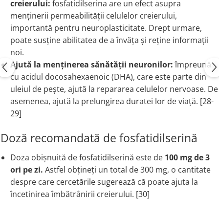
creierului:
fosfatidilserina are un efect asupra
menținerii permeabilității celulelor creierului,
importantă pentru neuroplasticitate. Drept urmare,
poate susține abilitatea de a învăța și reține informații
noi.
Ajută la menținerea sănătății neuronilor:
împreună
cu acidul docosahexaenoic (DHA), care este parte din
uleiul de pește, ajută la repararea celulelor nervoase. De
asemenea, ajută la prelungirea duratei lor de viață. [28-
29]
Doză recomandată de fosfatidilserină
Doza obișnuită de fosfatidilserină este de
100 mg de 3
ori pe zi.
Astfel obțineți un total de 300 mg, o cantitate
despre care cercetările sugerează că poate ajuta la
încetinirea îmbătrânirii creierului. [30]