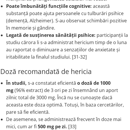
Poate îmbunătăți funcțiile cognitive:
această
substanță poate ajuta persoanele cu tulburări psihice
(demență, Alzheimer). S-au observat schimbări pozitive
în memorie și gândire.
Legată de susținerea sănătății psihice:
participanții la
studiu cărora li s-a administrat hericium timp de o luna
au raportat o diminuare a senzațiilor de anxietate și
iritabilitate la finalul studiului. [31-32]
Doză recomandată de hericia
În studii,
s-a constatat eficientă
o doză de 1000
mg
(96% extract) de 3 ori pe zi însemnând un aport
zilnic total de 3000 mg. Încă nu se cunoaște dacă
aceasta este doza optimă. Totuși, în baza cercetărilor,
pare să fie eficientă.
De asemenea, se administrează frecvent în doze mai
mici, cum ar fi
500 mg pe zi.
[33]