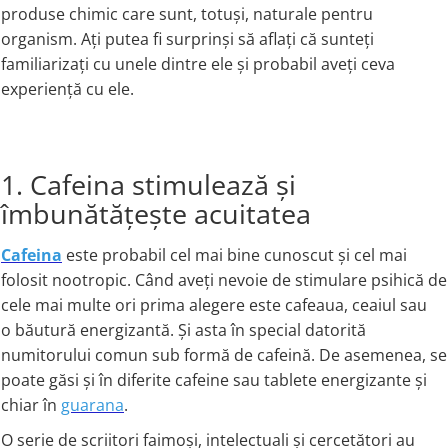
produse chimic care sunt, totuși, naturale pentru
organism. Ați putea fi surprinși să aflați că sunteți
familiarizați cu unele dintre ele și probabil aveți ceva
experiență cu ele.
1. Cafeina stimulează și
îmbunătățește acuitatea
Cafeina
este probabil cel mai bine cunoscut și cel mai
folosit nootropic. Când aveți nevoie de stimulare psihică de
cele mai multe ori prima alegere este cafeaua, ceaiul sau
o băutură energizantă. Și asta în special datorită
numitorului comun sub formă de cafeină. De asemenea, se
poate găsi și în diferite cafeine sau tablete energizante și
chiar în
guarana
.
O serie de scriitori faimoși, intelectuali și cercetători au