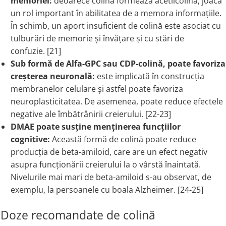
memoriei:
deoarece colina formează acetilcolina, joacă
un rol important în abilitatea de a memora informațiile.
În schimb, un aport insuficient de colină este asociat cu
tulburări de memorie și învățare și cu stări de
confuzie. [21]
Sub formă de Alfa-GPC sau CDP-colină, poate favoriza
creșterea neuronală:
este implicată în construcția
membranelor celulare și astfel poate favoriza
neuroplasticitatea. De asemenea, poate reduce efectele
negative ale îmbătrânirii creierului. [22-23]
DMAE poate susține menținerea funcțiilor
cognitive:
Această formă de colină poate reduce
producția de beta-amiloid, care are un efect negativ
asupra funcționării creierului la o vârstă înaintată.
Nivelurile mai mari de beta-amiloid s-au observat, de
exemplu, la persoanele cu boala Alzheimer. [24-25]
Doze recomandate de colină