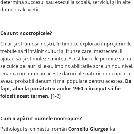
PIETRE LA RINICHI
L
determină succesul sau eșecul la școală, serviciul și în alte
Calciu
domenii ale vieții.
Potasiu
Fier (Iron)
Lecitina
Piridoxina (Vitamina B6)
Iod (Kelp)
Litiu
Vitamina K2
Magneziu
Lizina
Ce sunt nootropicele?
AFECTIUNI ALE PROSTATEI
Multiminerale
Luteina
Seleniu
L-Dopa
Saw Palmetto (Palmier Pitic)
Chiar și strămoșii noștri, în timp ce explorau împrejurimile,
Zinc
Lactobacillus
Pygeum
trebuie să fi întâlnit culturi și frunze care, mestecate, îi
PLANTE MEDICINALE
M
Urzica (Stinging Nettle)
ajutau să-și stimuleze mintea. Acest lucru le permite să nu
Ulei Seminte Dovleac (Pumpkin)
se culce pe lauri și le-au împins abilitățile spre un nou nivel.
Aloe vera
MCT Oil
Doar că nu numeau aceste daruri ale naturii nootropice, ci
SANATATEA OCHILOR
Nuca Neagra
Melatonina
aveau probabil denumiri mai populare pentru acestea.
De
Pau D’Arco
Menta
Luteina
fapt, abia la jumătatea anilor 1960 a început să fie
Saw Palmetto (Palmier Pitic)
Merisoare (Cranberry)
Zeaxantina
folosit acest termen.
[1-2]
Urzica (Stinging Nettle)
Moringa
Astaxantina
Valeriana
MSM (Metilsulfonilmetan)
Beta-Caroten
AYURVEDICE
Muira Puama
AFECTIUNI ALE TIROIDEI
Cum a apărut numele nootropics?
Maca
Ashwaganda
Iod (Kelp)
N
Psihologul și chimistul român
Corneliu Giurgea
l-a
Boswellia
Seleniu