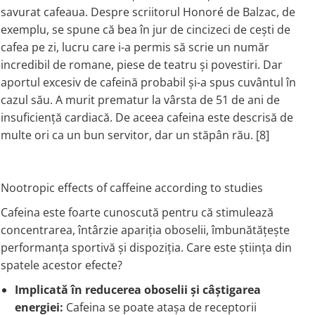
savurat cafeaua. Despre scriitorul Honoré de Balzac, de
exemplu, se spune că bea în jur de cincizeci de cești de
cafea pe zi, lucru care i-a permis să scrie un număr
incredibil de romane, piese de teatru și povestiri. Dar
aportul excesiv de cafeină probabil și-a spus cuvântul în
cazul său. A murit prematur la vârsta de 51 de ani de
insuficiență cardiacă. De aceea cafeina este descrisă de
multe ori ca un bun servitor, dar un stăpân rău. [8]
Nootropic effects of caffeine according to studies
Cafeina este foarte cunoscută pentru că stimulează
concentrarea, întârzie apariția oboselii, îmbunătățește
performanța sportivă și dispoziția. Care este știința din
spatele acestor efecte?
Implicată în reducerea oboselii și câștigarea
energiei:
Cafeina se poate atașa de receptorii