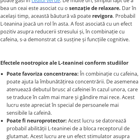
poate găsi în
ceaiul verde
. De multe ori, simplul fapt de a
bea un ceai este asociat cu o
senzație de relaxare.
Dar în
același timp, această băutură vă poate
revigora
. Probabil
L-teanina joacă un rol în asta. A fost asociată cu un efect
pozitiv asupra reducerii stresului și, în combinație cu
cafeina, s-a demonstrat că susține și funcțiile cognitive.
Efectele nootropice ale L-teaninei conform studiilor
Poate favoriza concentrarea:
În combinație cu cafeina,
poate ajuta la îmbunătățirea concentrării. De asemenea
atenuează debutul brusc al cafeinei în cazul unora, care
se traduce în calm mai mare și gândire mai rece. Acest
lucru este apreciat în special de persoanele mai
sensibile la cafeină.
Poate fi neuroprotector:
Acest lucru se datorează
probabil abilității L-teaninei de a bloca receptorul de
glutamat. Acest lucru are un efect stimulator asupra