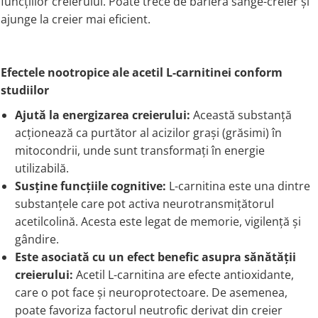
funcțiilor creierului. Poate trece de bariera sânge-creier și
ajunge la creier mai eficient.
Efectele nootropice ale acetil L-carnitinei conform
studiilor
Ajută la energizarea creierului:
Această substanță
acționează ca purtător al acizilor grași (grăsimi) în
mitocondrii, unde sunt transformați în energie
utilizabilă.
Susține funcțiile cognitive:
L-carnitina este una dintre
substanțele care pot activa neurotransmițătorul
acetilcolină. Acesta este legat de memorie, vigilență și
gândire.
Este asociată cu un efect benefic asupra sănătății
creierului:
Acetil L-carnitina are efecte antioxidante,
care o pot face și neuroprotectoare. De asemenea,
poate favoriza factorul neutrofic derivat din creier