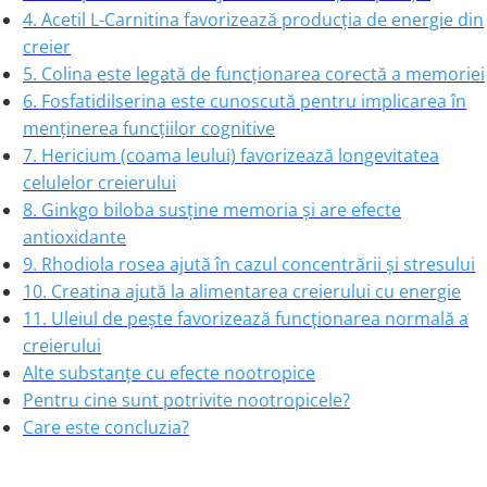
Colostru
IMUNITATE CRESCUTA
Ulei Ficat de Cod
4. Acetil L-Carnitina favorizează producția de energie din
Condroitina
creier
Ulei Seminte Dovleac (Pumpkin)
Vitamina C
Creatina
5. Colina este legată de funcționarea corectă a memoriei
ANTIOXIDANTI
Vitamina D
Crom (Chromium)
6. Fosfatidilserina este cunoscută pentru implicarea în
Zinc
Acid Alfa Lipoic
Calciu
menținerea funcțiilor cognitive
Soc (Elderberry)
Benfotiamina
D
7. Hericium (coama leului) favorizează longevitatea
ARTICULATII SI OASE
Cisteina (NAC)
celulelor creierului
DIM
Coenzima Q10
Colagen
8. Ginkgo biloba susține memoria și are efecte
Drojdie Orez Rosu (Red Yeast Rice)
Glutation
Acid ascorbic
antioxidante
D-Mannose
Resveratrol
Glucozamina
9. Rhodiola rosea ajută în cazul concentrării și stresului
DHEA 7-Keto
FLAVONOIDE
Condroitina
10. Creatina ajută la alimentarea creierului cu energie
E
Turmeric (Curcumin)
Acid ascorbic
11. Uleiul de pește favorizează funcționarea normală a
Echinacea
MSM (Metilsulfonilmetan)
Ceai verde
creierului
F
Bor (Boron)
Oregano
Alte substanțe cu efecte nootropice
AFECTIUNI TUMORALE
Quercetina
Flaxseed (Ulei Seminte In)
Pentru cine sunt potrivite nootropicele?
Silimarina Milk Thistle
Fosfatidilserina
Care este concluzia?
Wormwood (Artemisia)
PROBIOTICE
Fier (Iron)
Turmeric (Curcumin)
G
Ceai verde
Lactobacillus