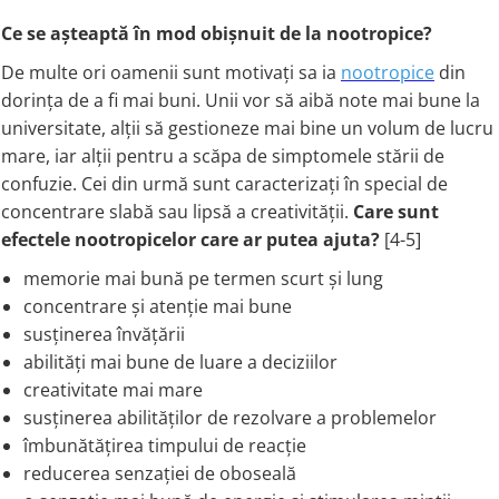
Rhodiola
Ce se așteaptă în mod obișnuit de la nootropice?
Riboflavina (Vitamina B2)
De multe ori oamenii sunt motivați sa ia
nootropice
din
Riboza
dorința de a fi mai buni. Unii vor să aibă note mai bune la
Rozmarin (Rosemary)
universitate, alții să gestioneze mai bine un volum de lucru
Rutin (Vitamina P)
mare, iar alții pentru a scăpa de simptomele stării de
Reishi Ciuperca (Ganoderma)
confuzie. Cei din urmă sunt caracterizați în special de
Resveratrol
concentrare slabă sau lipsă a creativității.
Care sunt
S
efectele nootropicelor care ar putea ajuta?
[4-5]
Saw Palmetto (Palmier Pitic)
memorie mai bună pe termen scurt și lung
Seleniu
concentrare și atenție mai bune
Serapeptaza
susținerea învățării
Shiitake Mushroom
abilități mai bune de luare a deciziilor
Silimarina Milk Thistle
creativitate mai mare
Strontiu
susținerea abilităților de rezolvare a problemelor
Sulforafan (broccoli)
îmbunătățirea timpului de reacție
Sunatoare (St. John's Wort)
reducerea senzației de oboseală
T