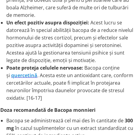
privință, s-a dovedit utilă și pentru persoanele care au
boala Alzheimer, care suferă de multe ori de tulburări
de memorie.
Un efect pozitiv asupra dispoziției:
Acest lucru se
datorează în special abilității bacopa de a reduce nivelul
hormonului de stres cortizol, precum și efectelor sale
pozitive asupra activității dopaminei și serotoninei.
Acestea ajută la gestionarea tensiunii psihice și sunt
legate de dispoziție, emoții și motivație.
Poate proteja celulele nervoase:
Bacopa conține
și
quercetină
. Acesta este un antioxidant care, conform
cercetărilor actuale, poate fi implicat în protejarea
neuronilor împotriva daunelor provocate de stresul
oxidativ. [16-17]
Doza recomandată de Bacopa monnieri
Bacopa se administrează cel mai des în cantitate de
300
mg
în cazul suplimentelor cu un extract standardizat cu