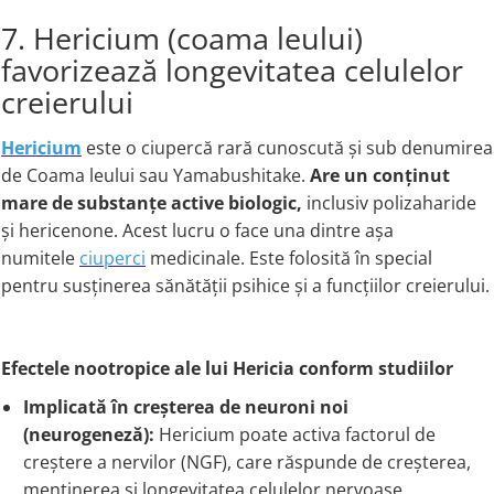
7. Hericium (coama leului)
favorizează longevitatea celulelor
creierului
Hericium
este o ciupercă rară cunoscută și sub denumirea
de Coama leului sau Yamabushitake.
Are un conținut
mare de substanțe active biologic,
inclusiv polizaharide
și hericenone. Acest lucru o face una dintre așa
numitele
ciuperci
medicinale. Este folosită în special
pentru susținerea sănătății psihice și a funcțiilor creierului.
Efectele nootropice ale lui Hericia conform studiilor
Implicată în creșterea de neuroni noi
(neurogeneză):
Hericium poate activa factorul de
creștere a nervilor (NGF), care răspunde de creșterea,
menținerea și longevitatea celulelor nervoase.