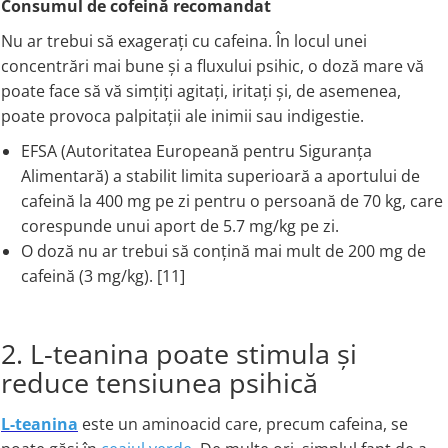
Consumul de cofeină recomandat
Nu ar trebui să exagerați cu cafeina. În locul unei
concentrări mai bune și a fluxului psihic, o doză mare vă
poate face să vă simțiți agitați, iritați și, de asemenea,
poate provoca palpitații ale inimii sau indigestie.
EFSA (Autoritatea Europeană pentru Siguranța
Alimentară) a stabilit limita superioară a aportului de
cafeină la 400 mg pe zi pentru o persoană de 70 kg, care
corespunde unui aport de 5.7 mg/kg pe zi.
O doză nu ar trebui să conțină mai mult de 200 mg de
cafeină (3 mg/kg). [11]
2. L-teanina poate stimula și
reduce tensiunea psihică
L-teanina
este un aminoacid care, precum cafeina, se