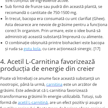
55% conținut de ingrediente active.
Sub formă de frunze sau pudră din această plantă, se
recomandă o cantitate de 750-1500 mg.
În trecut, bacopa era consumată cu unt clarifiat (Ghee).
Asta deoarece are nevoie de grăsime pentru a funcționa
corect în organism. Prin urmare, este o idee bună să
administrați această substanță împreună cu alimente.
O combinație obișnuită printre biohackeri este bacopa
și ruda sa
gotu kola
, cu care acționează sinergic. [17]
4. Acetil L-Carnitina favorizează
producția de energie din creier
Poate vă întrebați ce anume face această substanță un
nootropic, până la urmă,
carnitina
este un arzător de
grăsimi. Este adevărat că L-carnitina favorizează
transformarea grăsimii în energie utilizabilă. Totuși, sub
formă de
acetil L-carnitină
, are un efect pozitiv și asupra