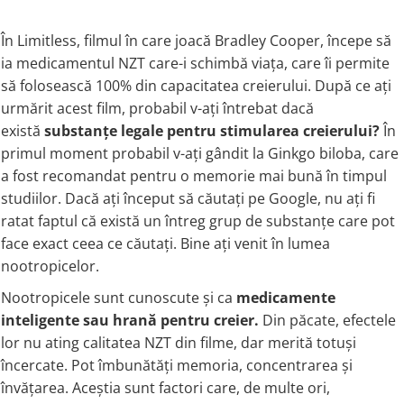
Coada de Curcan Ciuperca
Saccharomyces Boulardii
Gheara Pisicii (Cat's Claw)
În Limitless, filmul în care joacă Bradley Cooper, începe să
Melatonina
CAROTENOIZI
Ginkgo Biloba
ia medicamentul NZT care-i schimbă viața, care îi permite
DETOXIFIERE SI SLABIRE
Glucozamina
Astaxantina
să folosească 100% din capacitatea creierului. După ce ați
Glutamina
Garcinia
Beta-Caroten
urmărit acest film, probabil v-ați întrebat dacă
Glutation
CLA (Acid Linoleic Conjugat)
Licopen
există
substanțe legale pentru stimularea creierului?
În
Gotu Kola (Brahmi)
Chlorella
Luteina
primul moment probabil v-ați gândit la Ginkgo biloba, care
Graviola
ANTIINFLAMATOARE SI
Zeaxantina
a fost recomandat pentru o memorie mai bună în timpul
ANALGEZICE
GABA
NOOTROPICE
studiilor. Dacă ați început să căutați pe Google, nu ați fi
I
Gheara Diavolului (Devil's Claw)
5-HTP
ratat faptul că există un întreg grup de substanțe care pot
Boswellia
Inozitol (Vitamina B8)
face exact ceea ce căutați. Bine ați venit în lumea
GABA
Ghimbir (Ginger)
Inulina
nootropicelor.
L-Dopa
Bromelaina
Iod (Kelp)
Lecitina
Nootropicele sunt cunoscute și ca
medicamente
INFECTII URINARE
Iarba Tapului (Horny Goat)
Melatonina
inteligente sau hrană pentru creier.
Din păcate, efectele
Indole-3-Carbinol
Merisoare (Cranberry)
Tirozina
lor nu ating calitatea NZT din filme, dar merită totuși
K
D-Mannose
MINERALE
încercate. Pot îmbunătăți memoria, concentrarea și
Usturoi (Garlic)
Kudzu
învățarea. Aceștia sunt factori care, de multe ori,
Bor (Boron)