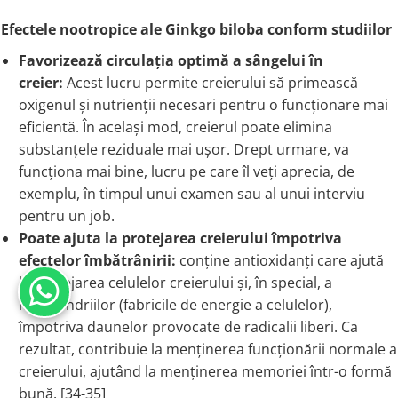
Efectele nootropice ale Ginkgo biloba conform studiilor
Favorizează circulația optimă a sângelui în
creier:
Acest lucru permite creierului să primească
oxigenul și nutrienții necesari pentru o funcționare mai
eficientă. În același mod, creierul poate elimina
substanțele reziduale mai ușor. Drept urmare, va
funcționa mai bine, lucru pe care îl veți aprecia, de
exemplu, în timpul unui examen sau al unui interviu
pentru un job.
Poate ajuta la protejarea creierului împotriva
efectelor îmbătrânirii:
conține antioxidanți care ajută
la protejarea celulelor creierului și, în special, a
mitocondriilor (fabricile de energie a celulelor),
împotriva daunelor provocate de radicalii liberi. Ca
rezultat, contribuie la menținerea funcționării normale a
creierului, ajutând la menținerea memoriei într-o formă
bună. [34-35]