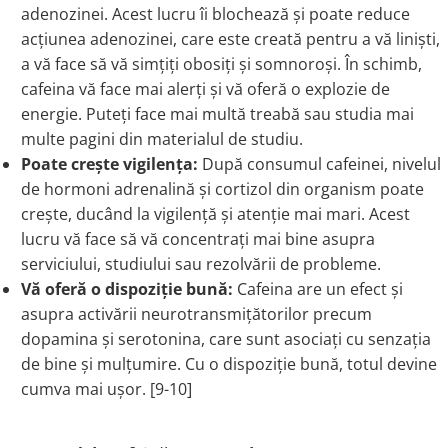
adenozinei. Acest lucru îi blochează și poate reduce
acțiunea adenozinei, care este creată pentru a vă liniști,
a vă face să vă simțiți obosiți și somnoroși. În schimb,
cafeina vă face mai alerți și vă oferă o explozie de
energie. Puteți face mai multă treabă sau studia mai
multe pagini din materialul de studiu.
Poate crește vigilența:
După consumul cafeinei, nivelul
de hormoni adrenalină și cortizol din organism poate
crește, ducând la vigilență și atenție mai mari. Acest
lucru vă face să vă concentrați mai bine asupra
serviciului, studiului sau rezolvării de probleme.
Vă oferă o dispoziție bună:
Cafeina are un efect și
asupra activării neurotransmițătorilor precum
dopamina și serotonina, care sunt asociați cu senzația
de bine și mulțumire. Cu o dispoziție bună, totul devine
cumva mai ușor. [9-10]