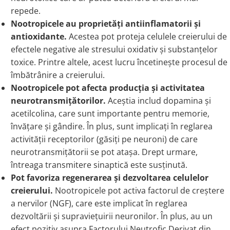
repede.
Nootropicele au proprietăți antiinflamatorii și
antioxidante.
Acestea pot proteja celulele creierului de
efectele negative ale stresului oxidativ și substanțelor
toxice. Printre altele, acest lucru încetinește procesul de
îmbătrânire a creierului.
Nootropicele pot afecta producția și activitatea
neurotransmițătorilor.
Aceștia includ dopamina și
acetilcolina, care sunt importante pentru memorie,
învățare și gândire. În plus, sunt implicați în reglarea
activității receptorilor (găsiți pe neuroni) de care
neurotransmițătorii se pot atașa. Drept urmare,
întreaga transmitere sinaptică este susținută.
Pot favoriza regenerarea și dezvoltarea celulelor
creierului.
Nootropicele pot activa factorul de creștere
a nervilor (NGF), care este implicat în reglarea
dezvoltării și supraviețuirii neuronilor. În plus, au un
efect pozitiv asupra Factorului Neutrofic Derivat din