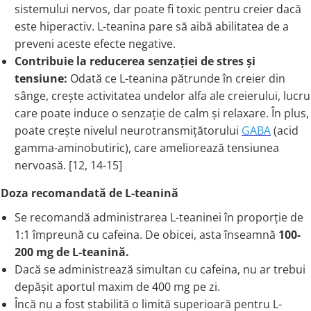
sistemului nervos, dar poate fi toxic pentru creier dacă
este hiperactiv. L-teanina pare să aibă abilitatea de a
preveni aceste efecte negative.
Contribuie la reducerea senzației de stres și
tensiune:
Odată ce L-teanina pătrunde în creier din
sânge, crește activitatea undelor alfa ale creierului, lucru
care poate induce o senzație de calm și relaxare. În plus,
poate crește nivelul neurotransmițătorului
GABA
(acid
gamma-aminobutiric), care ameliorează tensiunea
nervoasă. [12, 14-15]
Doza recomandată de L-teanină
Se recomandă administrarea L-teaninei în proporție de
1:1 împreună cu cafeina. De obicei, asta înseamnă
100-
200 mg de L-teanină.
Dacă se administrează simultan cu cafeina, nu ar trebui
depășit aportul maxim de 400 mg pe zi.
Încă nu a fost stabilită o limită superioară pentru L-