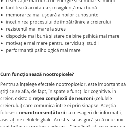
o senzație mai bună de energie și stimularea minții
facilitează acuitatea și o vigilență mai bună
Tiamina (Vitamina B1)
memorarea mai ușoară a noilor cunoștințe
Taurina
încetinirea procesului de îmbătrânire a creierului
Tirozina
rezistență mai mare la stres
Tribulus (Coltii Babei)
dispoziție mai bună și stare de bine psihică mai mare
Triptofan
motivație mai mare pentru serviciu și studii
Turmeric (Curcumin)
performanță psihologică mai mare
U
Ulei de Cocos
Ulei Seminte Dovleac (Pumpkin)
Cum funcționează nootropicele?
Ulm Alunecos (Slippery Elm)
Urzica (Stinging Nettle)
Pentru a înțelege efectele nootropicelor, este important să
știți ce se află, de fapt, în spatele funcțiilor cognitive. În
Usturoi (Garlic)
creier, există o
rețea complexă de neuroni
(celulele
V
creierului) care comunică între ei prin sinapse. Aceștia
Valeriana
folosesc
neurotransmițătorii
ca mesageri de informații,
Vitamina B12 (Cobalamina)
asistați de celulele gliale. Acestea se asigură și că neuronii
Vitamina A (Retinol)
sunt hrăniți și protejați adecvat. Când învățați ceva nou, se