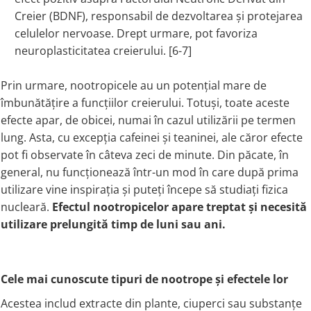
Creier (BDNF), responsabil de dezvoltarea și protejarea
celulelor nervoase. Drept urmare, pot favoriza
neuroplasticitatea creierului. [6-7]
Prin urmare, nootropicele au un potențial mare de
îmbunătățire a funcțiilor creierului. Totuși, toate aceste
efecte apar, de obicei, numai în cazul utilizării pe termen
lung. Asta, cu excepția cafeinei și teaninei, ale căror efecte
pot fi observate în câteva zeci de minute. Din păcate, în
general, nu funcționează într-un mod în care după prima
utilizare vine inspirația și puteți începe să studiați fizica
nucleară.
Efectul nootropicelor apare treptat și necesită
utilizare prelungită timp de luni sau ani.
Cele mai cunoscute tipuri de nootrope și efectele lor
Acestea includ extracte din plante, ciuperci sau substanțe