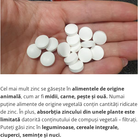
Vitamina C
Vitamina D
W
Wormwood (Artemisia)
Y
Yucca
Z
Zeaxantina
Zinc
Cel mai mult zinc se găsește în
alimentele de origine
animală
, cum ar fi
midii, carne, pește și ouă.
Numai
puține alimente de origine vegetală conțin cantități ridicate
de zinc. În plus,
absorbția zincului din unele plante este
limitată
datorită conținutului de compuși vegetali – filtrați.
Puteți găsi zinc în
leguminoase, cereale integrale,
ciuperci, semințe și nuci
.