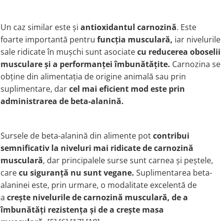
Un caz similar este și
antioxidantul
carnozină
. Este
foarte importantă pentru
funcția musculară,
iar nivelurile
sale ridicate în mușchi sunt asociate
cu reducerea oboselii
musculare și a performanței îmbunătățite.
Carnozina se
obține din alimentația de origine animală sau prin
suplimentare, dar
cel mai eficient mod este prin
administrarea de
beta-alanină.
Sursele de beta-alanină din alimente pot
contribui
semnificativ la niveluri mai ridicate de carnozină
musculară
, dar principalele surse sunt carnea și peștele,
care
cu siguranță nu sunt vegane.
Suplimentarea beta-
alaninei este, prin urmare, o modalitate excelentă de
a
crește nivelurile de carnozină musculară, de a
îmbunătăți rezistența și de a crește masa