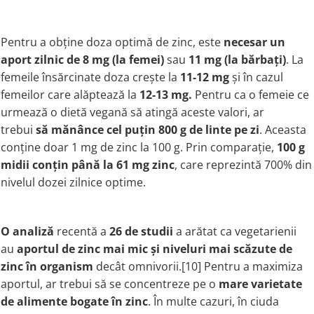
Pentru a obține doza optimă de zinc, este
necesar un
aport zilnic de 8 mg (la femei)
sau
11 mg (la bărbați)
. La
femeile însărcinate doza crește la
11-12 mg
și în cazul
femeilor care alăptează la
12-13 mg.
Pentru ca o femeie ce
urmează o dietă vegană să atingă aceste valori, ar
trebui
să mănânce cel puțin 800 g de linte pe zi
. Aceasta
conține doar 1 mg de zinc la 100 g. Prin comparație,
100 g
midii conțin până la 61 mg zinc
, care reprezintă 700% din
nivelul dozei zilnice optime.
O analiză
recentă a
26 de studii
a arătat ca vegetarienii
au
aportul de zinc mai mic și niveluri mai scăzute de
zinc în organism
decât omnivorii.[10] Pentru a maximiza
aportul, ar trebui să se concentreze pe o
mare varietate
de alimente bogate în zinc
. În multe cazuri, în ciuda