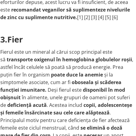
eforturilor depuse, acest lucru va fi insuficient, de aceea
este
recomandat veganilor să suplimenteze nivelurile
de zinc cu suplimente nutritive.
[1] [2] [3] [4] [5] [6]
3.Fier
Fierul este un mineral al cărui scop principal este
să
transporte oxigenul în hemoglobina globulelor roșii
,
astfel încât celulele să poată să producă energie. Prea
puțin fier în organism
poate duce la anemie
și la
simptomele asociate, cum ar fi
oboseala și scăderea
funcției imunitare.
Deși fierul este
disponibil în mod
obișnuit
în alimente, unele grupuri de oameni pot suferi
de
deficiență acută
. Acestea includ
copii, adolescenteșe
și femeile însărcinate sau cele care alăptează
.
Principalul motiv pentru care deficiența de fier afectează
femeile este ciclul menstrual, când
se elimină o doză
mare de fier din corp
. La copii, este
necesar
un aport