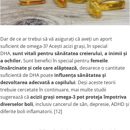
Dar de ce ar trebui să vă asigurați că aveți un aport
suficient de omega-3? Acești acizi grași, în special
DHA,
sunt vitali pentru sănătatea creierului, a inimii și
a ochilor.
Sunt benefici în special pentru
femeile
însărcinate și cele care alăptează,
deoarece o cantitate
suficientă de DHA poate
influența sănătatea și
dezvoltarea adecvată a copilului
. Deși aceste teorii
trebuie cercetate în continuare, mai multe studii
sugerează că
acizii grași omega-3 pot proteja împotriva
diverselor boli
, inclusiv cancerul de sân, depresie, ADHD și
diferite boli inflamatorii. [12]