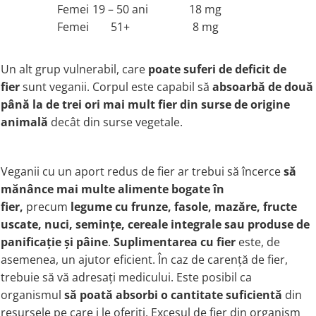
Femei
19 – 50 ani
18 mg
Femei
51+
8 mg
Un alt grup vulnerabil, care
poate suferi de deficit de
fier
sunt veganii. Corpul este capabil să
absoarbă de două
până la de trei ori mai mult fier din surse de origine
animală
decât din surse vegetale.
Veganii cu un aport redus de fier ar trebui să încerce
să
mănânce mai multe alimente bogate în
fier,
precum
legume cu frunze, fasole, mazăre, fructe
uscate, nuci, semințe, cereale integrale sau produse de
panificație și pâine
.
Suplimentarea cu
fier
este, de
asemenea, un ajutor eficient. În caz de carență de fier,
trebuie să vă adresați medicului. Este posibil ca
organismul
să poată absorbi o cantitate suficientă
din
resursele pe care i le oferiți. Excesul de fier din organism