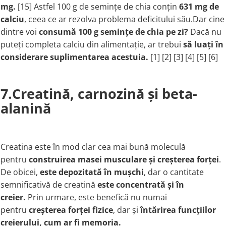
mg
.
[15] Astfel 100 g de semințe de chia conțin
631 mg de
calciu
, ceea ce ar rezolva problema deficitului său.Dar cine
dintre voi
consumă 100 g semințe de chia pe zi?
Dacă nu
puteți completa calciu din alimentație, ar trebui
să luați în
considerare suplimentarea acestuia
.
[1] [2] [3] [4] [5] [6]
7.Creatină, carnozină și beta-
alanină
Creatina este în mod clar cea mai bună moleculă
pentru
construirea masei musculare și creșterea forței
.
De obicei,
este depozitată în mușchi
, dar o cantitate
semnificativă de creatină
este concentrată și în
creier.
Prin urmare, este benefică nu numai
pentru
creșterea forței fizice
, dar și
întărirea funcțiilor
creierului, cum ar fi memoria
.