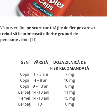
Vă prezentăm
pe scurt
cantitățile de fier pe care ar
trebui să le primească diferite grupuri de
persoane
zilnic: [11]
GEN
VÂRSTĂ
DOZA ZILNICĂ DE
FIER RECOMANDATĂ
Copii
1 – 3 ani
7 mg
Copii
4 – 8 ani
10 mg
Copii
9 – 13 ani
8 mg
Bărbați
14 -18 ani
11 mg
Femei
14 -18 ani
15 mg
Bărbați
19+
8 mg