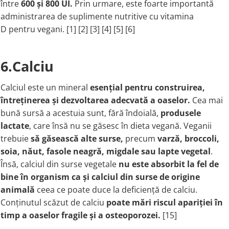
între
600 și 800 UI.
Prin urmare, este foarte importantă
administrarea de suplimente nutritive cu vitamina
D pentru vegani. [1] [2] [3] [4] [5] [6]
6.Calciu
Calciul este un mineral
esențial pentru construirea,
întreținerea și dezvoltarea adecvată a oaselor.
Cea mai
bună sursă a acestuia sunt, fără îndoială,
produsele
lactate
, care însă nu se găsesc în dieta vegană. Veganii
trebuie
să găsească alte surse,
precum
varză, broccoli,
soia, năut, fasole neagră, migdale sau lapte vegetal
.
Însă, calciul din surse vegetale
nu este absorbit la fel de
bine în organism ca și calciul din surse de origine
animală
ceea ce poate duce la deficiență de calciu.
Conținutul scăzut de calciu
poate mări riscul apariției în
timp a oaselor fragile și a osteoporozei
.
[15]