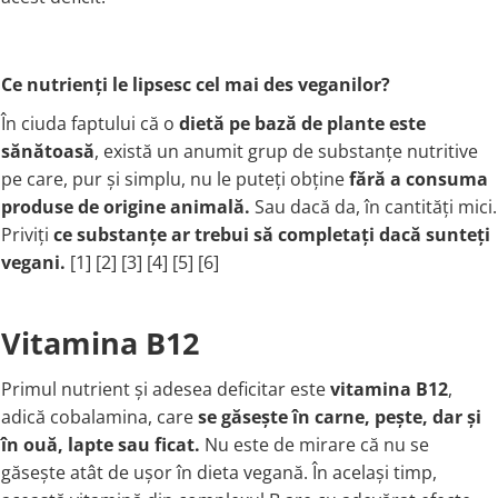
Colostru
IMUNITATE CRESCUTA
Ulei Ficat de Cod
Condroitina
Ulei Seminte Dovleac (Pumpkin)
Vitamina C
Creatina
ANTIOXIDANTI
Vitamina D
Ce nutrienți le lipsesc cel mai des veganilor?
Crom (Chromium)
Zinc
Acid Alfa Lipoic
În ciuda faptului că o
dietă pe bază de plante este
Calciu
Soc (Elderberry)
Benfotiamina
sănătoasă
, există un anumit grup de substanțe nutritive
D
ARTICULATII SI OASE
Cisteina (NAC)
pe care, pur și simplu, nu le puteți obține
fără a consuma
DIM
Coenzima Q10
Colagen
produse de origine animală.
Sau dacă da, în cantități mici.
Drojdie Orez Rosu (Red Yeast Rice)
Glutation
Acid ascorbic
Priviți
ce substanțe ar trebui să completați dacă sunteți
D-Mannose
Resveratrol
Glucozamina
vegani
.
[1] [2] [3] [4] [5] [6]
DHEA 7-Keto
FLAVONOIDE
Condroitina
E
Turmeric (Curcumin)
Acid ascorbic
Vitamina B12
Echinacea
MSM (Metilsulfonilmetan)
Ceai verde
F
Bor (Boron)
Oregano
Primul nutrient și adesea deficitar este
vitamina B12
,
AFECTIUNI TUMORALE
Quercetina
Flaxseed (Ulei Seminte In)
adică cobalamina, care
se găsește în carne, pește, dar și
Silimarina Milk Thistle
Fosfatidilserina
Wormwood (Artemisia)
în ouă, lapte sau ficat.
Nu este de mirare că nu se
PROBIOTICE
Fier (Iron)
Turmeric (Curcumin)
găsește atât de ușor în dieta vegană. În același timp,
G
Ceai verde
Lactobacillus