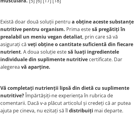
musculară.
[5] [6] [17] [18]
Există doar două soluții pentru
a obține aceste substanțe
nutritive pentru organism.
Prima este
să pregătiți în
prealabil un meniu vegan detaliat
, prin care să vă
asigurați că
veți obține o cantitate suficientă din fiecare
nutrient
. A doua soluție este
să luați ingredientele
individuale din
suplimente nutritive
certificate. Dar
alegerea
vă aparține
.
Vă completați nutrienții lipsă din dietă cu suplimente
nutritive?
Împărtășiți-ne experiența în rubrica de
comentarii. Dacă v-a plăcut articolul și credeți că ar putea
ajuta pe cineva, nu ezitați să îl
distribuiți
mai departe.