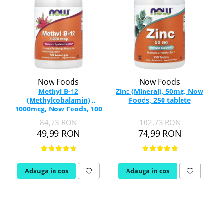
Now Foods
Now Foods
Methyl B-12
Zinc (Mineral), 50mg, Now
(Methylcobalamin)
Foods, 250 tablete
1000mcg, Now Foods, 100
drajeuri
84,73 RON
102,73 RON
49,99 RON
74,99 RON
Adauga in cos
Adauga in cos