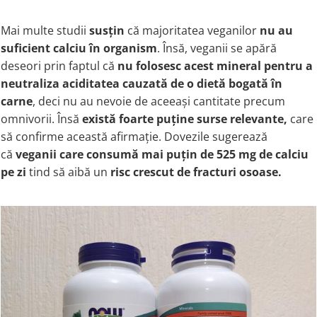
Mai multe studii
susțin
că majoritatea veganilor
nu au
suficient calciu în organism
. Însă, veganii se apără
deseori prin faptul că
nu folosesc acest mineral pentru a
neutraliza aciditatea cauzată de o dietă bogată în
carne
, deci nu au nevoie de aceeași cantitate precum
omnivorii. Însă
există foarte puține surse relevante,
care
să confirme această afirmație. Dovezile sugerează
că
veganii care consumă mai puțin de 525 mg de calciu
pe zi
tind să aibă un
risc crescut de fracturi osoase
.