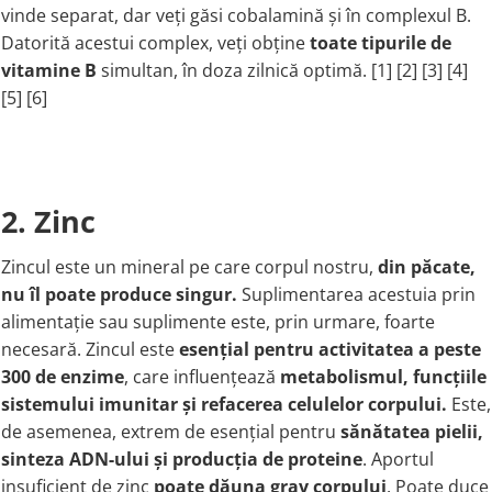
vinde separat, dar veți găsi cobalamină și în complexul B.
Rhodiola
Datorită acestui complex, veți obține
toate tipurile de
Riboflavina (Vitamina B2)
vitamine B
simultan, în doza zilnică optimă. [1] [2] [3] [4]
Riboza
[5] [6]
Rozmarin (Rosemary)
Rutin (Vitamina P)
Reishi Ciuperca (Ganoderma)
Resveratrol
2. Zinc
S
Saw Palmetto (Palmier Pitic)
Zincul este un mineral pe care corpul nostru,
din păcate,
Seleniu
nu îl poate produce singur.
Suplimentarea acestuia prin
Serapeptaza
alimentație sau suplimente este, prin urmare, foarte
necesară. Zincul este
esențial pentru activitatea a peste
Shiitake Mushroom
300 de enzime
, care influențează
metabolismul, funcțiile
Silimarina Milk Thistle
sistemului imunitar și refacerea celulelor corpului.
Este,
Strontiu
de asemenea, extrem de esențial pentru
sănătatea pielii,
Sulforafan (broccoli)
sinteza ADN-ului și producția de proteine
. Aportul
Sunatoare (St. John's Wort)
insuficient de zinc
poate dăuna grav corpului
. Poate duce
T