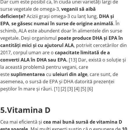
Dar cum este posibil ca, în ciuda unei varietăți largi de
surse vegetale de omega-3,
veganii să aibă
deficiențe?
Acizii grași omega-3 cu lanț lung,
DHA și
EPA
,
se găsesc
numai în surse de origine animală
. În
schimb, ALA este abundent doar în alimentele din surse
vegetale. Deși organismul
poate produce DHA și EPA în
cantități mici și cu ajutorul ALA
, potrivit cercetărilor din
2017, corpul uman are o
capacitate limitată de a
converti ALA în DHA sau EPA.
[13] Dar, există o soluție și
la această problemă pentru vegani, care
este
suplimentarea
cu
uleiuri din alge
, care sunt, de
asemenea, o sursă de EPA și DHA datorită prezenței
peștilor în mare și râuri. [1] [2] [3] [4] [5] [6]
5.Vitamina D
Cea mai eficientă și
cea mai bună sursă de vitamina D
este soarele.
Mai mulți experți susțin că o expunere de
10