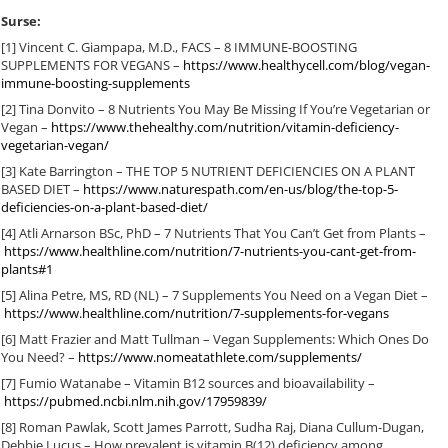
Surse:
[1] Vincent C. Giampapa, M.D., FACS – 8 IMMUNE-BOOSTING
SUPPLEMENTS FOR VEGANS –
https://www.healthycell.com/blog/vegan-
immune-boosting-supplements
[2] Tina Donvito – 8 Nutrients You May Be Missing If You’re Vegetarian or
Vegan –
https://www.thehealthy.com/nutrition/vitamin-deficiency-
vegetarian-vegan/
[3] Kate Barrington – THE TOP 5 NUTRIENT DEFICIENCIES ON A PLANT
BASED DIET –
https://www.naturespath.com/en-us/blog/the-top-5-
deficiencies-on-a-plant-based-diet/
[4] Atli Arnarson BSc, PhD – 7 Nutrients That You Can’t Get from Plants –
https://www.healthline.com/nutrition/7-nutrients-you-cant-get-from-
plants#1
[5] Alina Petre, MS, RD (NL) – 7 Supplements You Need on a Vegan Diet –
https://www.healthline.com/nutrition/7-supplements-for-vegans
[6] Matt Frazier and Matt Tullman – Vegan Supplements: Which Ones Do
You Need? –
https://www.nomeatathlete.com/supplements/
[7] Fumio Watanabe – Vitamin B12 sources and bioavailability –
https://pubmed.ncbi.nlm.nih.gov/17959839/
[8] Roman Pawlak, Scott James Parrott, Sudha Raj, Diana Cullum-Dugan,
Debbie Lucus – How prevalent is vitamin B(12) deficiency among