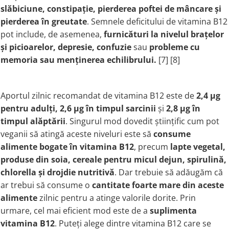
Ciuperci Medicinale
Nuca Neagra
Tirozina
slăbiciune, constipație, pierderea poftei de mâncare și
Triphala
Nattokinase
pierderea în greutate
. Semnele deficitului de vitamina B12
PARAZITI INTESTINALI
Turmeric (Curcumin)
Niacina (Vitamina B3)
pot include, de asemenea,
furnicături la nivelul brațelor
Pau D’Arco
GLICOZAMINOGLICANI
O
și picioarelor, depresie, confuzie
sau
probleme cu
Nuca Neagra
memoria sau menținerea echilibrului
.
[7] [8]
Acid Hialuronic
Omega 3
Berberina
Colagen
Oregano
Wormwood (Artemisia)
Condroitina
P
Aportul zilnic recomandat de vitamina B12 este de
2,4 μg
Glucozamina
Pau D’Arco
pentru adulți, 2,6 μg în timpul sarcinii
și
2,8 μg în
MSM (Metilsulfonilmetan)
Piridoxina (Vitamina B6)
timpul alăptării
. Singurul mod dovedit științific cum pot
NUTRITIE SPORTIVA
Potasiu
veganii să atingă aceste niveluri este să
consume
Pre-Workout
Pregnenolone
alimente bogate în vitamina B12
, precum
lapte vegetal,
Stimulente Hormonale
Probiotice
produse din soia, cereale pentru micul dejun, spirulină,
Creatina
Pygeum
chlorella și drojdie nutritivă
. Dar trebuie să adăugăm că
Panax Ginseng
ar trebui să consume o
cantitate foarte mare din aceste
alimente
zilnic pentru a atinge valorile dorite. Prin
Q
urmare, cel mai eficient mod este de a
suplimenta
Quercetina
vitamina B12
. Puteți alege dintre vitamina B12 care se
R