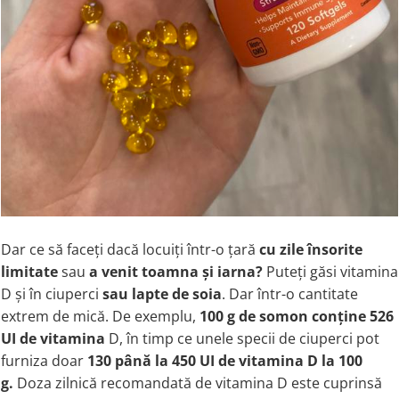
Dar ce să faceți dacă locuiți într-o țară
cu zile însorite
limitate
sau
a venit toamna și iarna?
Puteți găsi vitamina
D și în ciuperci
sau lapte de soia
. Dar într-o cantitate
extrem de mică. De exemplu,
100 g de somon conține 526
UI de vitamina
D, în timp ce unele specii de ciuperci pot
furniza doar
130 până la 450 UI de vitamina D la 100
g.
Doza zilnică recomandată de vitamina D este cuprinsă