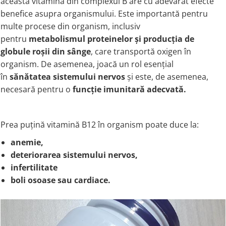
această vitamină din complexul B are cu adevărat efecte
Coada de Curcan Ciuperca
Saccharomyces Boulardii
Gheara Pisicii (Cat's Claw)
benefice asupra organismului. Este importantă pentru
Melatonina
multe procese din organism, inclusiv
CAROTENOIZI
Ginkgo Biloba
pentru
metabolismul proteinelor și producția de
DETOXIFIERE SI SLABIRE
Glucozamina
Astaxantina
globule roșii din sânge
, care transportă oxigen în
Glutamina
Garcinia
Beta-Caroten
organism. De asemenea, joacă un rol esențial
Glutation
CLA (Acid Linoleic Conjugat)
Licopen
în
sănătatea sistemului nervos
și este, de asemenea,
Gotu Kola (Brahmi)
Chlorella
Luteina
necesară pentru o
funcție imunitară adecvată
.
Graviola
ANTIINFLAMATOARE SI
Zeaxantina
ANALGEZICE
GABA
NOOTROPICE
I
Gheara Diavolului (Devil's Claw)
5-HTP
Prea puțină vitamină B12 în organism poate duce la:
Boswellia
Inozitol (Vitamina B8)
GABA
anemie,
Ghimbir (Ginger)
Inulina
L-Dopa
deteriorarea sistemului nervos,
Bromelaina
Iod (Kelp)
Lecitina
infertilitate
INFECTII URINARE
Iarba Tapului (Horny Goat)
Melatonina
boli osoase sau cardiace.
Indole-3-Carbinol
Merisoare (Cranberry)
Tirozina
K
D-Mannose
MINERALE
Usturoi (Garlic)
Kudzu
Bor (Boron)