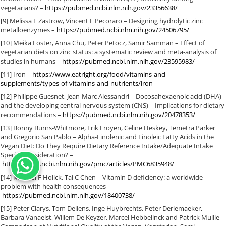
vegetarians? –
https://pubmed.ncbi.nlm.nih.gov/23356638/
[9] Melissa L Zastrow, Vincent L Pecoraro – Designing hydrolytic zinc
metalloenzymes –
https://pubmed.ncbi.nlm.nih.gov/24506795/
[10] Meika Foster, Anna Chu, Peter Petocz, Samir Samman – Effect of
vegetarian diets on zinc status: a systematic review and meta-analysis of
studies in humans –
https://pubmed.ncbi.nlm.nih.gov/23595983/
[11] Iron –
https://www.eatright.org/food/vitamins-and-
supplements/types-of-vitamins-and-nutrients/iron
[12] Philippe Guesnet, Jean-Marc Alessandri – Docosahexaenoic acid (DHA)
and the developing central nervous system (CNS) – Implications for dietary
recommendations –
https://pubmed.ncbi.nlm.nih.gov/20478353/
[13] Bonny Burns-Whitmore, Erik Froyen, Celine Heskey, Temetra Parker
and Gregorio San Pablo – Alpha-Linolenic and Linoleic Fatty Acids in the
Vegan Diet: Do They Require Dietary Reference Intake/Adequate Intake
Special Consideration? –
https://www.ncbi.nlm.nih.gov/pmc/articles/PMC6835948/
[14] Michael F Holick, Tai C Chen – Vitamin D deficiency: a worldwide
problem with health consequences –
https://pubmed.ncbi.nlm.nih.gov/18400738/
[15] Peter Clarys, Tom Deliens, Inge Huybrechts, Peter Deriemaeker,
Barbara Vanaelst, Willem De Keyzer, Marcel Hebbelinck and Patrick Mullie –