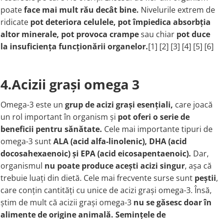
poate
face mai mult rău decât bine.
Nivelurile extrem de
ridicate
pot deteriora celulele, pot împiedica absorbția
altor minerale, pot provoca crampe
sau chiar
pot duce
la insuficiența funcționării organelor
.
[1] [2] [3] [4] [5] [6]
4.Acizii grași omega 3
Omega-3 este un
grup de acizi grași esențiali,
care joacă
un rol important în organism și
pot oferi o serie de
beneficii pentru sănătate.
Cele mai importante tipuri de
omega-3 sunt
ALA (acid alfa-linolenic), DHA (acid
docosahexaenoic) și EPA (acid eicosapentaenoic).
Dar,
organismul
nu poate produce acești acizi singur
, așa că
trebuie luați din dietă. Cele mai frecvente surse sunt
peștii
,
care conțin cantități cu unice de acizi grași omega-3. Însă,
știm de mult că acizii grași omega-3
nu se găsesc doar în
alimente de origine animală.
Semințele de