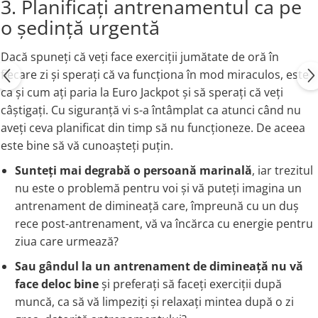
3. Planificați antrenamentul ca pe
o ședință urgentă
Dacă spuneți că veți face exerciții jumătate de oră în
fiecare zi și sperați că va funcționa în mod miraculos, este
ca și cum ați paria la Euro Jackpot și să sperați că veți
câștigați. Cu siguranță vi s-a întâmplat ca atunci când nu
aveți ceva planificat din timp să nu funcționeze. De aceea
este bine să vă cunoașteți puțin.
Sunteți mai degrabă o persoană marinală
, iar trezitul
nu este o problemă pentru voi și vă puteți imagina un
antrenament de dimineață care, împreună cu un duș
rece post-antrenament, vă va încărca cu energie pentru
ziua care urmează?
Sau gândul la un antrenament de dimineață nu vă
face deloc bine
și preferați să faceți exerciții după
muncă, ca să vă limpeziți și relaxați mintea după o zi