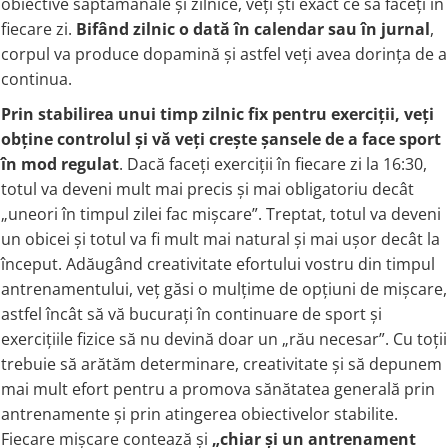
obiective săptămânale și zilnice, veți ști exact ce să faceți în
fiecare zi.
Bifând zilnic o dată în calendar sau în jurnal
,
corpul va produce dopamină și astfel veți avea dorința de a
continua.
Prin stabilirea unui timp zilnic fix pentru exerciții, veți
obține controlul și vă veți crește șansele de a face sport
în mod regulat
. Dacă faceți exerciții în fiecare zi la 16:30,
totul va deveni mult mai precis și mai obligatoriu decât
„uneori în timpul zilei fac mișcare”. Treptat, totul va deveni
un obicei și totul va fi mult mai natural și mai ușor decât la
început. Adăugând creativitate efortului vostru din timpul
antrenamentului, veț găsi o mulțime de opțiuni de mișcare,
astfel încât să vă bucurați în continuare de sport și
exercițiile fizice să nu devină doar un „rău necesar”. Cu toții
trebuie să arătăm determinare, creativitate și să depunem
mai mult efort pentru a promova sănătatea generală prin
antrenamente și prin atingerea obiectivelor stabilite.
Fiecare mișcare contează și
„chiar și un antrenament