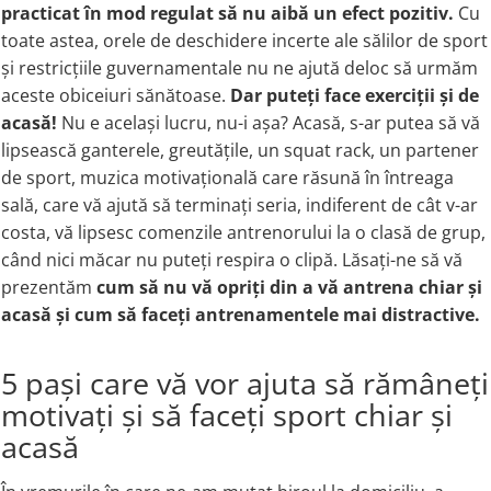
PIETRE LA RINICHI
L
Calciu
practicat în mod regulat să nu aibă un efect pozitiv.
Cu
Potasiu
Fier (Iron)
Lecitina
toate astea, orele de deschidere incerte ale sălilor de sport
Piridoxina (Vitamina B6)
Iod (Kelp)
Litiu
și restricțiile guvernamentale nu ne ajută deloc să urmăm
Vitamina K2
aceste obiceiuri sănătoase.
Dar puteți face exerciții și de
Magneziu
Lizina
AFECTIUNI ALE PROSTATEI
acasă!
Nu e același lucru, nu-i așa? Acasă, s-ar putea să vă
Multiminerale
Luteina
lipsească ganterele, greutățile, un squat rack, un partener
Seleniu
L-Dopa
Saw Palmetto (Palmier Pitic)
de sport, muzica motivațională care răsună în întreaga
Zinc
Lactobacillus
Pygeum
sală, care vă ajută să terminați seria, indiferent de cât v-ar
PLANTE MEDICINALE
M
Urzica (Stinging Nettle)
costa, vă lipsesc comenzile antrenorului la o clasă de grup,
Ulei Seminte Dovleac (Pumpkin)
Aloe vera
MCT Oil
când nici măcar nu puteți respira o clipă. Lăsați-ne să vă
SANATATEA OCHILOR
Nuca Neagra
Melatonina
prezentăm
cum să nu vă opriți din a vă antrena chiar și
Pau D’Arco
Menta
Luteina
acasă și cum să faceți antrenamentele mai distractive.
Saw Palmetto (Palmier Pitic)
Merisoare (Cranberry)
Zeaxantina
Urzica (Stinging Nettle)
Moringa
Astaxantina
5 pași care vă vor ajuta să rămâneți
Valeriana
MSM (Metilsulfonilmetan)
Beta-Caroten
motivați și să faceți sport chiar și
AYURVEDICE
Muira Puama
AFECTIUNI ALE TIROIDEI
acasă
Maca
Ashwaganda
Iod (Kelp)
N
Boswellia
Seleniu