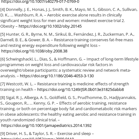
https://doi.org/10.1007/s40279-017-0769-0
[4] Donnelly, J. E., Honas, J. J., Smith, B. K., Mayo, M. S., Gibson, C. A., Sullivan,
D. K., … Washburn, R. A. – Aerobic exercise alone results in clinically
significant weight loss for men and women: midwest exercise trial 2.
Obesity –
https://doi.org/10.1002/oby.20145
[5] Hunter, G. R., Byrne, N. M., Sirikul, B., Fernández, J. R., Zuckerman, P. A.,
Darnell, B. E., & Gower, B. A. – Resistance training conserves fat-free mass
and resting energy expenditure following weight loss –
https://doi.org/10.1038/oby.2008.38
[6] Schwingshackl, L., Dias, S., & Hoffmann, G. – Impact of long-term lifestyle
programmes on weight loss and cardiovascular risk factors in
overweight/obese participants: a systematic review and network meta-
analysis. –
https://doi.org/10.1186/2046-4053-3-130
[7] Westcott, W. L. – Resistance training is medicine: effects of strength
training on health –
https://doi.org/10.1249/JSR.0b013e31825dabb8
[8] Sigal, R. J., Alberga, A. S., Goldfield, G. S., Prud’homme, D., Hadjiyannakis,
S., Gougeon, R., … Kenny, G. P. – Effects of aerobic training, resistance
training, or both on percentage body fat and cardiometabolic risk markers
in obese adolescents: the healthy eating aerobic and resistance training in
youth randomized clinical trial. –
https://doi.org/10.1001/jamapediatrics.2014.1392
[9] Driver, H. S., & Taylor, S. R. – Exercise and sleep –