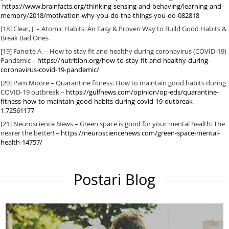
https://www.brainfacts.org/thinking-sensing-and-behaving/learning-and-
memory/2018/motivation-why-you-do-the-things-you-do-082818
[18] Clear, J. – Atomic Habits: An Easy & Proven Way to Build Good Habits &
Break Bad Ones
[19] Faneite A. – How to stay fit and healthy during coronavirus (COVID-19)
Pandemic –
https://nutrition.org/how-to-stay-fit-and-healthy-during-
coronavirus-covid-19-pandemic/
[20] Pam Moore – Quarantine fitness: How to maintain good habits during
COVID-19 outbreak –
https://gulfnews.com/opinion/op-eds/quarantine-
fitness-how-to-maintain-good-habits-during-covid-19-outbreak-
1.72561177
[21] Neuroscience News – Green space is good for your mental health: The
nearer the better! –
https://neurosciencenews.com/green-space-mental-
health-14757/
Postari Blog