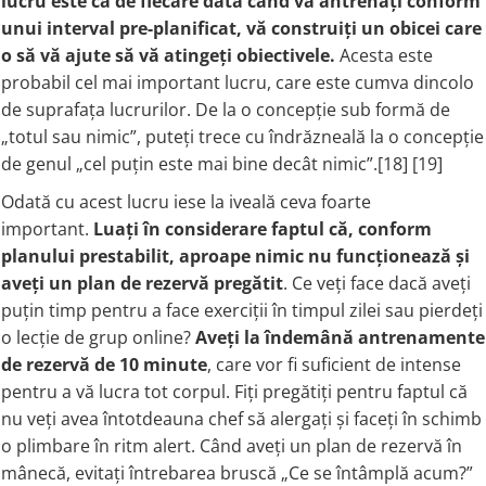
lucru este ca de fiecare dată când vă antrenați conform
unui interval pre-planificat, vă construiți un obicei care
o să vă ajute să vă atingeți obiectivele.
Acesta este
probabil cel mai important lucru, care este cumva dincolo
de suprafața lucrurilor. De la o concepție sub formă de
„totul sau nimic”, puteți trece cu îndrăzneală la o concepție
de genul „cel puțin este mai bine decât nimic”.[18] [19]
Odată cu acest lucru iese la iveală ceva foarte
important.
Luați în considerare faptul că, conform
planului prestabilit, aproape nimic nu funcționează și
aveți un plan de rezervă pregătit
. Ce veți face dacă aveți
puțin timp pentru a face exerciții în timpul zilei sau pierdeți
o lecție de grup online?
Aveți la îndemână antrenamente
de rezervă de 10 minute
, care vor fi suficient de intense
pentru a vă lucra tot corpul. Fiți pregătiți pentru faptul că
nu veți avea întotdeauna chef să alergați și faceți în schimb
o plimbare în ritm alert. Când aveți un plan de rezervă în
mânecă, evitați întrebarea bruscă „Ce se întâmplă acum?”