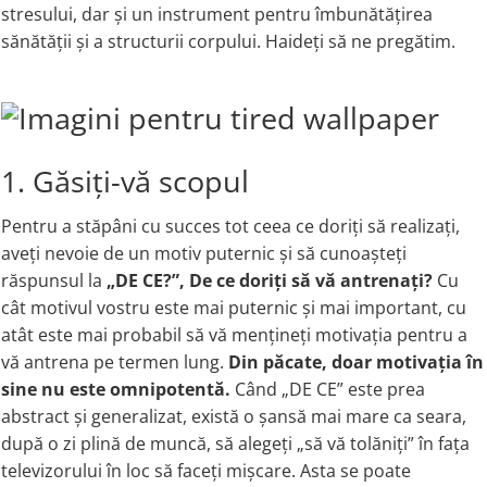
stresului, dar și un instrument pentru îmbunătățirea
Rhodiola
sănătății și a structurii corpului. Haideți să ne pregătim.
Riboflavina (Vitamina B2)
Riboza
Rozmarin (Rosemary)
Rutin (Vitamina P)
Reishi Ciuperca (Ganoderma)
1. Găsiți-vă scopul
Resveratrol
Pentru a stăpâni cu succes tot ceea ce doriți să realizați,
S
aveți nevoie de un motiv puternic și să cunoașteți
Saw Palmetto (Palmier Pitic)
răspunsul la
„DE CE?”, De ce doriți să vă antrenați?
Cu
Seleniu
cât motivul vostru este mai puternic și mai important, cu
Serapeptaza
atât este mai probabil să vă mențineți motivația pentru a
Shiitake Mushroom
vă antrena pe termen lung.
Din păcate, doar motivația în
Silimarina Milk Thistle
sine nu este omnipotentă.
Când „DE CE” este prea
Strontiu
abstract și generalizat, există o șansă mai mare ca seara,
Sulforafan (broccoli)
după o zi plină de muncă, să alegeți „să vă tolăniți” în fața
Sunatoare (St. John's Wort)
televizorului în loc să faceți mișcare. Asta se poate
T