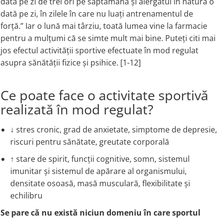
dată pe zi de trei ori pe săptămână și alergatul în natură o
Coada de Curcan Ciuperca
Saccharomyces Boulardii
Gheara Pisicii (Cat's Claw)
dată pe zi, în zilele în care nu luați antrenamentul de
Melatonina
CAROTENOIZI
Ginkgo Biloba
forță.” Iar o lună mai târziu, toată lumea vine la farmacie
DETOXIFIERE SI SLABIRE
pentru a mulțumi că se simte mult mai bine. Puteți citi mai
Glucozamina
Astaxantina
jos efectul activității sportive efectuate în mod regulat
Glutamina
Garcinia
Beta-Caroten
asupra sănătății fizice și psihice. [1-12]
Glutation
CLA (Acid Linoleic Conjugat)
Licopen
Gotu Kola (Brahmi)
Chlorella
Luteina
Graviola
ANTIINFLAMATOARE SI
Ce poate face o activitate sportivă
Zeaxantina
ANALGEZICE
GABA
NOOTROPICE
realizată în mod regulat?
I
Gheara Diavolului (Devil's Claw)
5-HTP
Boswellia
↓ stres cronic, grad de anxietate, simptome de depresie,
Inozitol (Vitamina B8)
GABA
Ghimbir (Ginger)
riscuri pentru sănătate, greutate corporală
Inulina
L-Dopa
Bromelaina
Iod (Kelp)
Lecitina
↑ stare de spirit, funcții cognitive, somn, sistemul
INFECTII URINARE
Iarba Tapului (Horny Goat)
Melatonina
imunitar și sistemul de apărare al organismului,
Indole-3-Carbinol
Merisoare (Cranberry)
Tirozina
densitate osoasă, masă musculară, flexibilitate și
K
D-Mannose
echilibru
MINERALE
Usturoi (Garlic)
Kudzu
Bor (Boron)
Se pare că nu există niciun domeniu în care sportul