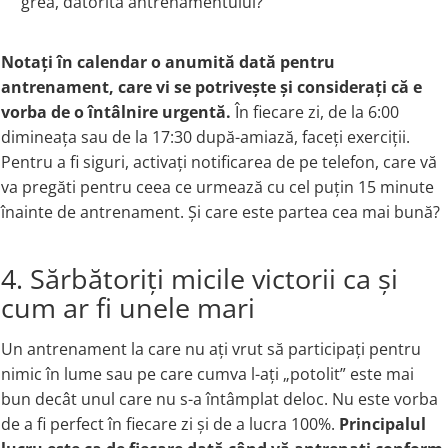
grea, datorită antrenamentului?
Notați în calendar o anumită dată pentru
antrenament, care vi se potrivește și considerați că e
vorba de o întâlnire urgentă.
În fiecare zi, de la 6:00
dimineața sau de la 17:30 după-amiază, faceți exerciții.
Pentru a fi siguri, activați notificarea de pe telefon, care vă
va pregăti pentru ceea ce urmează cu cel puțin 15 minute
înainte de antrenament. Și care este partea cea mai bună?
4. Sărbătoriți micile victorii ca și
cum ar fi unele mari
Un antrenament la care nu ați vrut să participați pentru
nimic în lume sau pe care cumva l-ați „potolit” este mai
bun decât unul care nu s-a întâmplat deloc. Nu este vorba
de a fi perfect în fiecare zi și de a lucra 100%.
Principalul