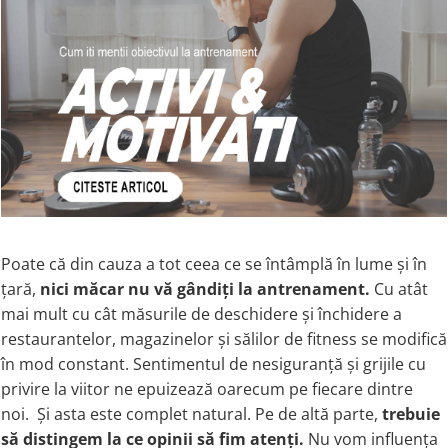
Glicina
Lecitina
Beta-Sitosterol
Glutamina
MENOPAUZA SI DEREGLARI
Betaina
HORMONALE
Lizina
Biotina (Vitamina B7)
Taurina
Dong Quai
Bor (Boron)
Triptofan
Sunatoare (St. John's Wort)
Boswellia
ENZIME
Ulei de Primula (Primrose Oil)
Bromelaina
Laptisor de Matca (Royal Jelly)
Complex Enzime
Bacopa Monnieri
AFECTIUNI CARDIACE
Bromelaina
C
Nattokinase
Coenzima Q10
Carnitina
FIBRE
Magneziu
Cartilaj de Rechin
Poate că din cauza a tot ceea ce se întâmplă în lume și în
Vitamina D
Psyllium (Fibre)
Ceai verde
țară,
nici măcar nu vă gândiți la antrenament.
Cu atât
Omega 3
ACIZI GRASI
Chaga Mushroom
mai mult cu cât măsurile de deschidere și închidere a
SOMN, STRES SI ANXIETATE
Chimen (Cumin)
Flaxseed (Ulei Seminte In)
restaurantelor, magazinelor și sălilor de fitness se modifică
Cisteina (NAC)
Melatonina
MCT Oil
în mod constant. Sentimentul de nesiguranță și grijile cu
Citicolina
Teanina (Theanine)
Omega 3
privire la viitor ne epuizează oarecum pe fiecare dintre
Coenzima Q10
SAMe
Ulei de Krill
noi. Și asta este complet natural. Pe de altă parte,
trebuie
Colagen
5-HTP
să distingem la ce opinii să fim atenți.
Nu vom influența
Ulei de Primula (Primrose Oil)