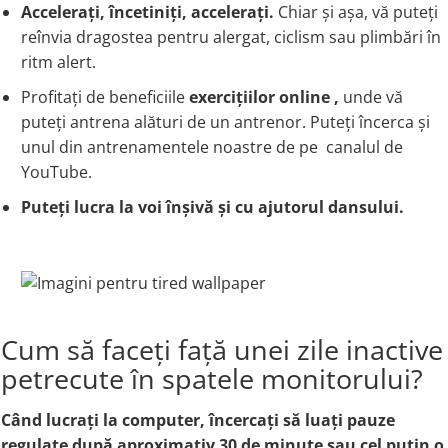
Accelerați, încetiniți, accelerați.
Chiar și așa, vă puteți
reînvia dragostea pentru alergat, ciclism sau plimbări în
ritm alert.
Profitați de beneficiile
exercițiilor online ,
unde vă
puteți antrena alături de un antrenor. Puteți încerca și
unul din antrenamentele noastre de pe canalul de
YouTube.
Puteți lucra la voi înșivă și cu ajutorul dansului.
Cum să faceți față unei zile inactive
petrecute în spatele monitorului?
Când lucrați la computer, încercați să luați pauze
regulate după aproximativ 30 de minute sau cel puțin o