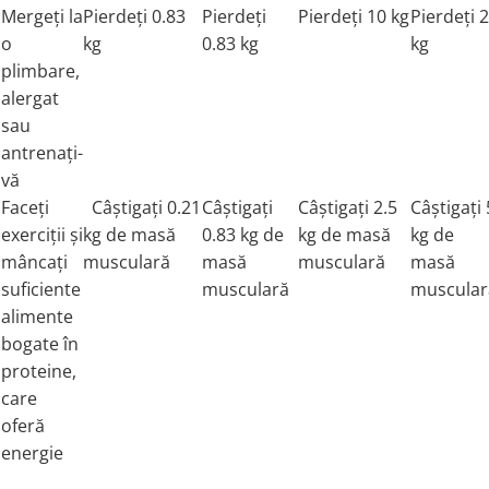
Mergeți la
Pierdeți 0.83
Pierdeți
Pierdeți 10 kg
Pierdeți 
o
kg
0.83 kg
kg
plimbare,
alergat
sau
antrenați-
vă
Faceți
Câștigați 0.21
Câștigați
Câștigați 2.5
Câștigați 
exerciții și
kg de masă
0.83 kg de
kg de masă
kg de
mâncați
musculară
masă
musculară
masă
suficiente
musculară
muscular
alimente
bogate în
proteine,
care
oferă
energie