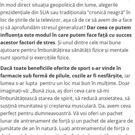
Colostru
în mod direct situația geopolitică din lume, alegerile
IMUNITATE CRESCUTA
Ulei Ficat de Cod
Condroitina
prezidențiale din SUA sau tradiționala ”cronică neagră” în
Ulei Seminte Dovleac (Pumpkin)
Vitamina C
Creatina
loc de știrile de la televizor, așa că de ce să avem de-a face
ANTIOXIDANTI
Vitamina D
Crom (Chromium)
și să aprofundăm stresul generalizat?
Dar ceea ce putem
Zinc
Acid Alfa Lipoic
influența este modul în care putem face față cu succes
Calciu
Soc (Elderberry)
Benfotiamina
acestor factori de stres
. Și unul dintre cele mai bune
D
ARTICULATII SI OASE
Cisteina (NAC)
ajutoare pentru îmbunătățirea sănătății fizice și mentale
DIM
Coenzima Q10
Colagen
sunt sportul și exercițiile fizice.
Drojdie Orez Rosu (Red Yeast Rice)
Glutation
Acid ascorbic
D-Mannose
Dacă toate beneficiile oferite de sport s-ar vinde în
Resveratrol
Glucozamina
farmacie sub formă de pilule, cozile ar fi nesfărșite,
iar
DHEA 7-Keto
FLAVONOIDE
Condroitina
lumea s-ar lupta pentru un loc mai bun în mulțime. Doar
E
Turmeric (Curcumin)
Acid ascorbic
imaginați-vă: „Bună ziua, aș dori ceva care să-mi
Echinacea
MSM (Metilsulfonilmetan)
Ceai verde
îmbunătățească starea de spirit, să reducă anxietatea, să
F
Bor (Boron)
Oregano
susțină imunitatea și creșterea musculară. Da, avem ceva
AFECTIUNI TUMORALE
Quercetina
Flaxseed (Ulei Seminte In)
perfect pentru dumneavoastră. Vă voi oferi un pachet
Silimarina Milk Thistle
Fosfatidilserina
Wormwood (Artemisia)
lunar de antrenament de forță și un pachet de alergare de
PROBIOTICE
Fier (Iron)
Turmeric (Curcumin)
jumătate de an în natură. Luați antrenamentul de forță o
G
Ceai verde
Lactobacillus