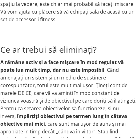
spațiu la vedere, este chiar mai probabil să faceți mișcare.
Vă vom ajuta cu plăcere să vă echipați sala de acasă cu un
set de accessorii fitness.
Ce ar trebui să eliminați?
A rămâne activ și a face mișcare în mod regulat vă
poate lua mult timp, dar nu este imposibil
. Când
amenajați un sistem și un mediu de susținere
corespunzător, totul este mult mai ușor. Țineți cont de
marele DE CE, care vă va aminti în mod constant de
viziunea voastră și de obiectivul pe care doriți să îl atingeți.
Pentru ca setarea obiectivelor să funcționeze, și nu
invers,
împărțiți obiectivul pe termen lung în câteva
obiective mai mici
, care sunt mai ușor de atins și mai
apropiate în timp decât „cândva în viitor”. Stabilind