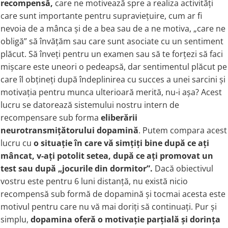
recompensă,
care ne motivează spre a realiza activități
care sunt importante pentru supraviețuire, cum ar fi
nevoia de a mânca și de a bea sau de a ne motiva, „care ne
obligă” să învățăm sau care sunt asociate cu un sentiment
plăcut. Să înveți pentru un examen sau să te forțezi să faci
mișcare este uneori o pedeapsă, dar sentimentul plăcut pe
care îl obțineți după îndeplinirea cu succes a unei sarcini și
motivația pentru munca ulterioară merită, nu-i așa? Acest
lucru se datorează sistemului nostru intern de
recompensare sub forma
eliberării
neurotransmițătorului dopamină
. Putem compara acest
lucru cu
o situație în care vă simțiți bine după ce ați
mâncat, v-ați potolit setea, după ce ați promovat un
test sau după „jocurile din dormitor”.
Dacă obiectivul
vostru este pentru 6 luni distanță, nu există nicio
recompensă sub formă de dopamină și tocmai acesta este
motivul pentru care nu vă mai doriți să continuați. Pur și
simplu,
dopamina oferă o motivație parțială și dorința