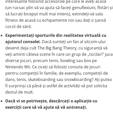
interesante folosind accesoriile pe care le aveți acasă
(un rucsac plin vă va ajuta să faceți genuflexiuni, flotări și
să lucrați bicepșii mult mai intens), extindeți-vă sala
fitness de acasă cu echipamente noi sau dați o șansă
corzii de sărit.
Experimentați sporturile din realitatea virtuală cu
ajutorul consolei.
Dacă sunteți un fan al sitcom-ului
devenit deja cult The Big Bang Theory, cu siguranță vă
veți aminti câteva scene în care un grup de „tocilari” juca
diverse jocuri, precum tenis, bowling sau box pe
Nintendo Wii. Ce ziceți să folosiți consola de jocuri
pentru competiții în familie, de exemplu, competiții de
dans, tenis, skateboarding sau snowboarding? Ați putea
fi surprinși că până și astfel de activități vă pot solicita
destul de mult.
Dacă vi se potrivește, descărcați o aplicație cu
exerciții care să vă ajute să vă antrenați.