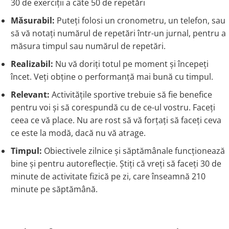
30 de exerciții a câte 50 de repetări
Măsurabil:
Puteți folosi un cronometru, un telefon, sau
să vă notați numărul de repetări într-un jurnal, pentru a
măsura timpul sau numărul de repetări.
Realizabil:
Nu vă doriți totul pe moment și începeți
încet. Veți obține o performanță mai bună cu timpul.
Relevant:
Activitățile sportive trebuie să fie benefice
pentru voi și să corespundă cu de ce-ul vostru. Faceți
ceea ce vă place. Nu are rost să vă forțați să faceți ceva
ce este la modă, dacă nu vă atrage.
Timpul:
Obiectivele zilnice și săptămânale funcționează
bine și pentru autoreflecție. Știți că vreți să faceți 30 de
minute de activitate fizică pe zi, care înseamnă 210
minute pe săptămână.