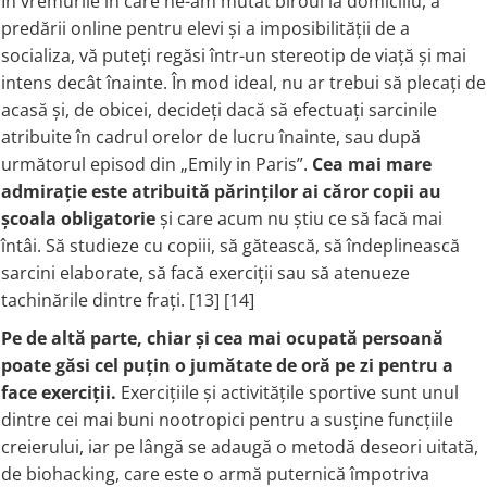
În vremurile în care ne-am mutat biroul la domiciliu, a
Ciuperci Medicinale
Nuca Neagra
Tirozina
predării online pentru elevi și a imposibilității de a
Triphala
Nattokinase
PARAZITI INTESTINALI
socializa, vă puteți regăsi într-un stereotip de viață și mai
Turmeric (Curcumin)
Niacina (Vitamina B3)
Pau D’Arco
intens decât înainte. În mod ideal, nu ar trebui să plecați de
GLICOZAMINOGLICANI
O
Nuca Neagra
acasă și, de obicei, decideți dacă să efectuați sarcinile
Acid Hialuronic
Omega 3
Berberina
atribuite în cadrul orelor de lucru înainte, sau după
Colagen
Oregano
următorul episod din „Emily in Paris”.
Cea mai mare
Wormwood (Artemisia)
Condroitina
P
admirație este atribuită părinților ai căror copii au
Glucozamina
școala obligatorie
și care acum nu știu ce să facă mai
Pau D’Arco
întâi. Să studieze cu copiii, să gătească, să îndeplinească
MSM (Metilsulfonilmetan)
Piridoxina (Vitamina B6)
sarcini elaborate, să facă exerciții sau să atenueze
NUTRITIE SPORTIVA
Potasiu
tachinările dintre frați. [13] [14]
Pre-Workout
Pregnenolone
Stimulente Hormonale
Probiotice
Pe de altă parte, chiar și cea mai ocupată persoană
Creatina
Pygeum
poate găsi cel puțin o jumătate de oră pe zi pentru a
face exerciții.
Exercițiile și activitățile sportive sunt unul
Panax Ginseng
dintre cei mai buni nootropici pentru a susține funcțiile
Q
creierului, iar pe lângă se adaugă o metodă deseori uitată,
Quercetina
de biohacking, care este o armă puternică împotriva
R