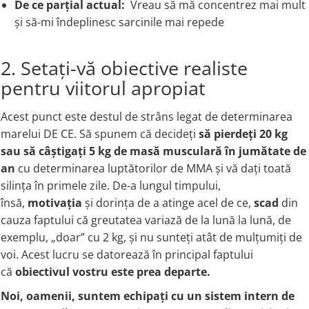
De ce parțial actual:
Vreau să mă concentrez mai mult
Vitamina C
și să-mi îndeplinesc sarcinile mai repede
Vitamina D
W
2. Setați-vă obiective realiste
Wormwood (Artemisia)
Y
pentru viitorul apropiat
Yucca
Acest punct este destul de strâns legat de determinarea
Z
marelui DE CE. Să spunem că decideți
să pierdeți 20 kg
Zeaxantina
sau să câștigați 5 kg de masă musculară în jumătate de
Zinc
an
cu determinarea luptătorilor de MMA și vă dați toată
silința în primele zile. De-a lungul timpului,
însă,
motivația
și dorința de a atinge acel de ce,
scad
din
cauza faptului că greutatea variază de la lună la lună, de
exemplu, „doar” cu 2 kg, și nu sunteți atât de mulțumiți de
voi. Acest lucru se datorează în principal faptului
că
obiectivul vostru este prea departe.
Noi, oamenii, suntem echipați cu un sistem intern de