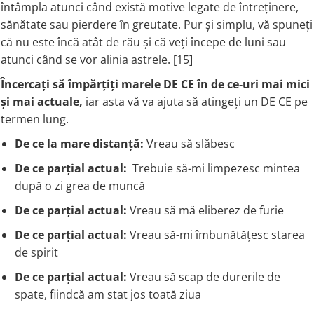
întâmpla atunci când există motive legate de întreținere,
Tiamina (Vitamina B1)
sănătate sau pierdere în greutate. Pur și simplu, vă spuneți
Taurina
că nu este încă atât de rău și că veți începe de luni sau
Tirozina
atunci când se vor alinia astrele. [15]
Tribulus (Coltii Babei)
Încercați să împărțiți marele DE CE în de ce-uri mai mici
Triptofan
și mai actuale,
iar asta vă va ajuta să atingeți un DE CE pe
Turmeric (Curcumin)
termen lung.
U
De ce la mare distanță:
Vreau să slăbesc
Ulei de Cocos
De ce parțial actual:
Trebuie să-mi limpezesc mintea
Ulei Seminte Dovleac (Pumpkin)
după o zi grea de muncă
Ulm Alunecos (Slippery Elm)
Urzica (Stinging Nettle)
De ce parțial actual:
Vreau să mă eliberez de furie
Usturoi (Garlic)
De ce parțial actual:
Vreau să-mi îmbunătățesc starea
V
de spirit
Valeriana
De ce parțial actual:
Vreau să scap de durerile de
Vitamina B12 (Cobalamina)
spate, fiindcă am stat jos toată ziua
Vitamina A (Retinol)