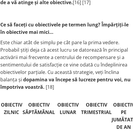
de a vă atinge și alte obiective.
[16] [17]
Ce să faceți cu obiectivele pe termen lung? Împărțiți-le
în obiective mai mici…
Este chiar atât de simplu pe cât pare la prima vedere.
Probabil știți deja că acest lucru se datorează în principal
activării mai frecvente a centrului de recompensare și a
sentimentului de satisfacție ce vine odată cu îndeplinirea
obiectivelor parțiale. Cu această strategie, veți înclina
balanța și
dopamina va începe să lucreze pentru voi, nu
împotriva voastră.
[18]
OBIECTIV
OBIECTIV
OBIECTIV
OBIECTIV
OBIECTI
ZILNIC
SĂPTĂMÂNAL
LUNAR
TRIMESTRIAL
PE
JUMĂTAT
DE AN