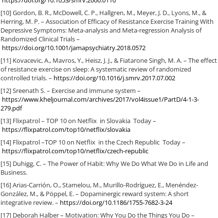
https://doi.org/10.1053/smrv.2000.0110
[10] Gordon, B. R., McDowell, C. P., Hallgren, M., Meyer, J. D., Lyons, M., &
Herring, M. P. – Association of Efficacy of Resistance Exercise Training With
Depressive Symptoms: Meta-analysis and Meta-regression Analysis of
Randomized Clinical Trials –
https://doi.org/10.1001/jamapsychiatry.2018.0572
[11] Kovacevic, A., Mavros, Y., Heisz, J. J., & Fiatarone Singh, M. A. – The effect
of resistance exercise on sleep: A systematic review of randomized
controlled trials. –
https://doi.org/10.1016/j.smrv.2017.07.002
[12] Sreenath S. – Exercise and immune system –
https://www.kheljournal.com/archives/2017/vol4issue1/PartD/4-1-3-
279.pdf
[13] Flixpatrol – TOP 10 on Netflix in Slovakia Today –
https://flixpatrol.com/top10/netflix/slovakia
[14] Flixpatrol –TOP 10 on Netflix in the Czech Republic Today –
https://flixpatrol.com/top10/netflix/czech-republic
[15] Duhigg, C. – The Power of Habit: Why We Do What We Do in Life and
Business.
[16] Arias-Carrión, O., Stamelou, M., Murillo-Rodríguez, E., Menéndez-
González, M., & Pöppel, E. – Dopaminergic reward system: A short
integrative review. –
https://doi.org/10.1186/1755-7682-3-24
[17] Deborah Halber – Motivation: Why You Do the Things You Do –