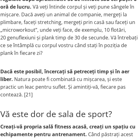
oră de lucru.
Vă veți întinde corpul și veți pune sângele în
mișcare. Dacă aveți un animal de companie, mergeți la
plimbare, faceți stretching, mergeți prin casă sau faceți un
„microworkout”, unde veți face, de exemplu, 10 flotări,
20 genuflexiuni și plank timp de 30 de secunde. Vă întrebați
ce se întâmplă cu corpul vostru când stați în poziția de
plank în fiecare zi?
Dacă este posibil, încercați să petreceți timp și în aer
liber.
Natura poate fi combinată cu mișcarea, și este
practic un leac pentru suflet. Și amintiți-vă, fiecare pas
contează. [21]
Vă este dor de sala de sport?
Creați-vă propria sală fitness acasă, creați un spațiu cu
echipamente pentru antrenament.
Când păstrați acest