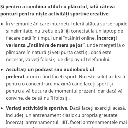
Și pentru a combina utilul cu plăcutul, iată câteva
ponturi pentru niște activități sportive creative:
În vremurile ăn care internetul oferă atâtea surse rapide
și nelimitate, nu trebuie să fiți conectat la un laptop de
fiecare dată în timpul unei întâlniri online.
Încercați
varianta „întâlnire de mers pe jos”
, unde mergeți la o
plimbare în natură și veți purta căști și, dacă este
necesar, vă veți folosi și de display-ul telefonului.
Ascultați un podcast sau audiobook-ul
preferat
atunci când faceți sport. Nu este soluția ideală
pentru o concentrare maximă când faceți sport și
pentru a vă bucura de momentul prezent, dar dacă vă
convine, de ce să nu îl folosiți.
Variați activitățile sportive.
Dacă faceți exerciții acasă,
includeți un antrenament clasic cu propria greutate,
încercați antrenamentul HIIT, faceți antrenamentele mai