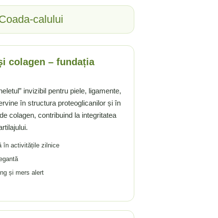
 Coada-calului
și colagen – fundația
letul” invizibil pentru piele, ligamente,
tervine în structura proteoglicanilor și în
de colagen, contribuind la integritatea
tilajului.
în activitățile zilnice
legantă
ng și mers alert