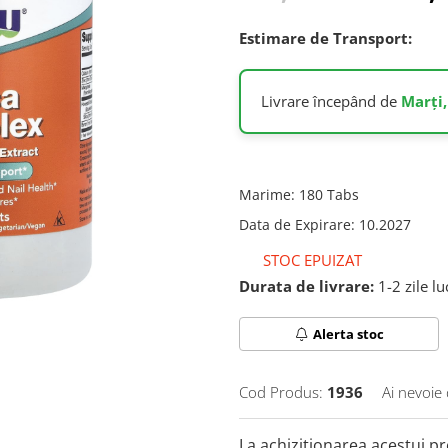
Estimare de Transport:
Livrare începând de
Marți,
Marime
:
180 Tabs
Data de Expirare
:
10.2027
STOC EPUIZAT
Durata de livrare:
1-2 zile l
Alerta stoc
Cod Produs:
1936
Ai nevoie 
La achizitionarea acestui p