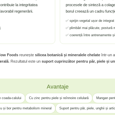
ntribuie la integritatea
procesele de sinteză a colagen
avorabil regenerării.
borul creează un cadru funcțio
✅ sprijin vegetal ușor de integrat
j
✅ plimbări mai plăcute, postură m
✅ coerență între antrenamente și
 Now Foods
reunește
silicea botanică și mineralele chelate
într-un 
nerală
. Rezultatul este un
suport cuprinzător pentru păr, piele și ung
Avantaje
e coada-calului
Cu zinc pentru piele și reînnoire celulară
Mangan pentr
iu și bor pentru metabolism mineral
Suport pentru păr, piele, unghii și artic