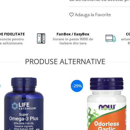
Adauga la Favorite
E FIDELITATE
FanBox / EasyBox
C
puncte pentru
livrare in peste 9000 de
oriun
e achizionate
lockere din tara
R
PRODUSE ALTERNATIVE
-29%