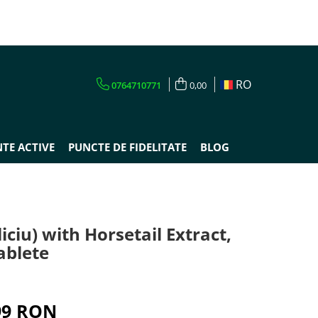
RO
0764710771
0,00
TE ACTIVE
PUNCTE DE FIDELITATE
BLOG
liciu) with Horsetail Extract,
ablete
99 RON