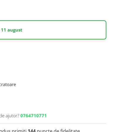
 11 august
ucratoare
de ajutor?
0764710771
rodus primiti
144
puncte de fidelitate