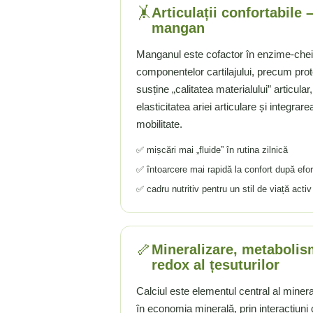
🤸
Articulații confortabile –
Rhodiola
mangan
Riboflavina (Vitamina B2)
Riboza
Manganul este cofactor în enzime-cheie
componentelor cartilajului, precum prote
Rozmarin (Rosemary)
susține „calitatea materialului” articula
Rutin (Vitamina P)
elasticitatea ariei articulare și integra
Reishi Ciuperca (Ganoderma)
mobilitate.
Resveratrol
S
✅ mișcări mai „fluide” în rutina zilnică
Saw Palmetto (Palmier Pitic)
✅ întoarcere mai rapidă la confort după efo
Seleniu
✅ cadru nutritiv pentru un stil de viață activ
Serapeptaza
Shiitake Mushroom
Silimarina Milk Thistle
🦴
Mineralizare, metabolis
Strontiu
redox al țesuturilor
Sulforafan (broccoli)
Calciul este elementul central al mineral
Sunatoare (St. John's Wort)
în economia minerală, prin interacțiuni 
T