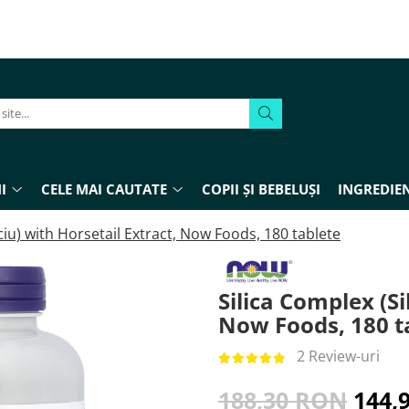
I
CELE MAI CAUTATE
COPII ȘI BEBELUȘI
INGREDIEN
iciu) with Horsetail Extract, Now Foods, 180 tablete
Silica Complex (Si
Now Foods, 180 t
2 Review-uri
188,30 RON
144,