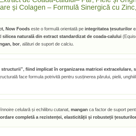
zare și Colagen – Formulă Sinergică cu Zinc
act, Now Foods
este o formulă orientată pe
integritatea țesuturilor 
nd
silicea naturală din extract standardizat de coada-calului
(Equis
ngan, bor
, alături de suport de calciu.
structurii”, fiind implicat în organizarea matricei extracelulare, s
ructurală face formula potrivită pentru susținerea părului, pielii, unghiilor
înnoire celulară și echilibru cutanat,
mangan
ca factor de suport pentr
ordare completă a rezistenței, elasticității și robusteții țesuturilo