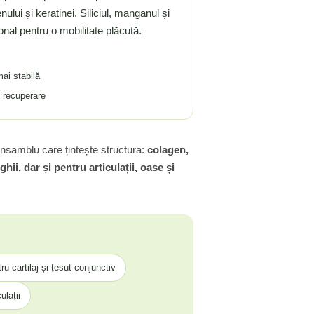
ului și keratinei. Siliciul, manganul și
nal pentru o mobilitate plăcută.
ai stabilă
 recuperare
ansamblu care țintește structura:
colagen,
hii, dar și pentru articulații, oase și
u cartilaj și țesut conjunctiv
ulații