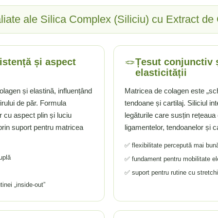
aliate ale Silica Complex (Siliciu) cu Extract de
🪢
zistență și aspect
Țesut conjunctiv 
elasticității
colagen și elastină, influențând
Matricea de colagen este „sche
 firului de păr. Formula
tendoane și cartilaj. Siliciul in
r cu aspect plin și luciu
legăturile care susțin rețeaua 
i prin suport pentru matricea
ligamentelor, tendoanelor și car
✅ flexibilitate percepută mai bună 
uplă
✅ fundament pentru mobilitate e
✅ suport pentru rutine cu stretchi
tinei „inside-out”