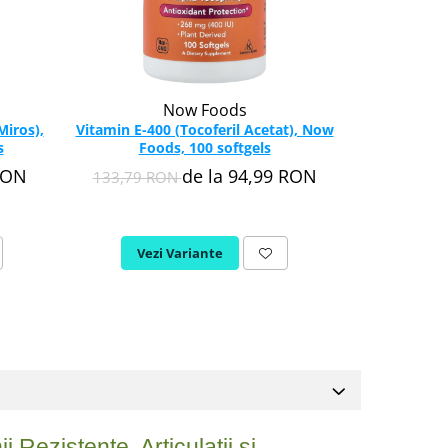
Now Foods
Miros),
Vitamin E-400 (Tocoferil Acetat), Now
Potassium C
s
Foods, 100 softgels
Now F
RON
de la 94,99 RON
133,79 RON
98,4
Vezi Variante
Adau
 Rezistente, Articulații și