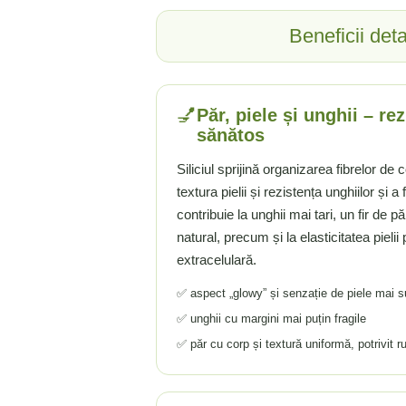
Ciuperci Medicinale
Nuca Neagra
Tirozina
Beneficii det
Triphala
Nattokinase
PARAZITI INTESTINALI
Turmeric (Curcumin)
Niacina (Vitamina B3)
Pau D’Arco
GLICOZAMINOGLICANI
O
Nuca Neagra
Acid Hialuronic
Omega 3
Berberina
💅
Păr, piele și unghii – re
Colagen
Oregano
sănătos
Wormwood (Artemisia)
Condroitina
P
Siliciul sprijină organizarea fibrelor de 
Glucozamina
Pau D’Arco
textura pielii și rezistența unghiilor și a
MSM (Metilsulfonilmetan)
Piridoxina (Vitamina B6)
contribuie la unghii mai tari, un fir de pă
NUTRITIE SPORTIVA
Potasiu
natural, precum și la elasticitatea pieli
Pre-Workout
Pregnenolone
extracelulară.
Stimulente Hormonale
Probiotice
✅ aspect „glowy” și senzație de piele mai s
Creatina
Pygeum
✅ unghii cu margini mai puțin fragile
Panax Ginseng
✅ păr cu corp și textură uniformă, potrivit ru
Q
Quercetina
R