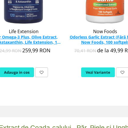
Life Extension
Now Foods
 Omega-3 Plus, Olive Extract,
Odorless Garlic Extract (Fără 
 Astaxanthin, Life Extension, 120
Now Foods, 100 softgel
softgels
259,99 RON
de la 49,99 
24,99 RON
70,41 RON
Adauga in cos
Vezi Variante
Extract de Coada-calului– Păr, Piele și Unghii