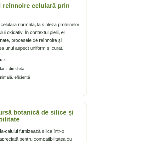
i reînnoire celulară prin
 celulară normală, la sinteza proteinelor
ui oxidativ. În contextul pielii, el
anate, procesele de reînnoire și
a unui aspect uniform și curat.
u zi
danți din dietă
nimală, eficientă
rsă botanică de silice și
ilitate
calului furnizează silice într-o
 apreciată pentru compatibilitatea cu