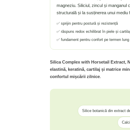
magneziu. Siliciul, zincul și manganul co
Tiamina (Vitamina B1)
structurală și la susținerea unui mediu f
Taurina
Tirozina
✅ sprijin pentru postură și rezistență
Tribulus (Coltii Babei)
✅ răspuns redox echilibrat în piele și cartila
Triptofan
✅ fundament pentru confort pe termen lung
Turmeric (Curcumin)
U
Silica Complex with Horsetail Extract,
Ulei de Cocos
elastină, keratină, cartilaj și matrice mi
Ulei Seminte Dovleac (Pumpkin)
confortul mișcării zilnice
.
Ulm Alunecos (Slippery Elm)
Urzica (Stinging Nettle)
Usturoi (Garlic)
V
Valeriana
Silice botanică din extract d
Vitamina B12 (Cobalamina)
Calc
Vitamina A (Retinol)