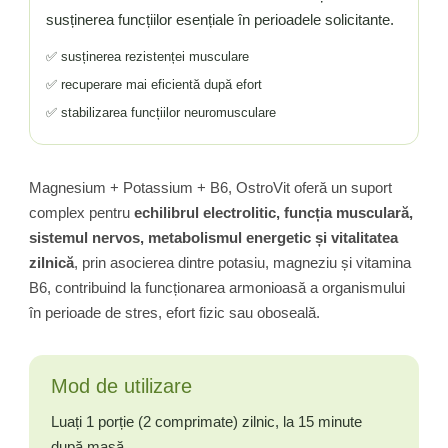
susținerea funcțiilor esențiale în perioadele solicitante.
✅ susținerea rezistenței musculare
✅ recuperare mai eficientă după efort
✅ stabilizarea funcțiilor neuromusculare
Magnesium + Potassium + B6, OstroVit oferă un suport
complex pentru
echilibrul electrolitic, funcția musculară,
sistemul nervos, metabolismul energetic și vitalitatea
zilnică
, prin asocierea dintre potasiu, magneziu și vitamina
B6, contribuind la funcționarea armonioasă a organismului
în perioade de stres, efort fizic sau oboseală.
Mod de utilizare
Luați 1 porție (2 comprimate) zilnic, la 15 minute
după masă.