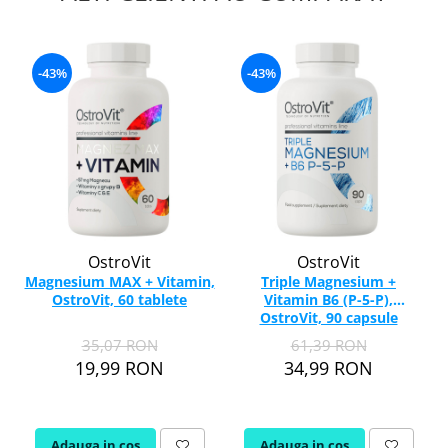
-43%
-43%
OstroVit
OstroVit
Magnesium MAX + Vitamin,
Triple Magnesium +
OstroVit, 60 tablete
Vitamin B6 (P-5-P),
OstroVit, 90 capsule
35,07 RON
61,39 RON
19,99 RON
34,99 RON
Adauga in cos
Adauga in cos