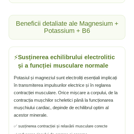
Vitamina C
Vitamina D
W
Beneficii detaliate ale Magnesium +
Wormwood (Artemisia)
Potassium + B6
Y
Yucca
Z
⚡
Susținerea echilibrului electrolitic
Zeaxantina
și a funcției musculare normale
Zinc
Potasiul și magneziul sunt electroliți esențiali implicați
în transmiterea impulsurilor electrice și în reglarea
contracției musculare. Orice mișcare a corpului, de la
contracția mușchilor scheletici până la funcționarea
mușchiului cardiac, depinde de echilibrul optim al
acestor minerale.
✅ susținerea contracției și relaxării musculare corecte