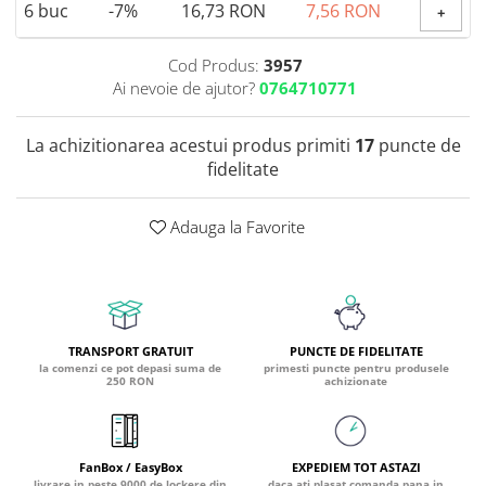
6
buc
-7%
16,73 RON
7,56 RON
+
Coada de Curcan Ciuperca
Saccharomyces Boulardii
Gheara Pisicii (Cat's Claw)
Melatonina
CAROTENOIZI
Ginkgo Biloba
Cod Produs:
3957
DETOXIFIERE SI SLABIRE
Glucozamina
Ai nevoie de ajutor?
0764710771
Astaxantina
Glutamina
Garcinia
Beta-Caroten
Glutation
La achizitionarea acestui produs primiti
17
puncte de
CLA (Acid Linoleic Conjugat)
Licopen
fidelitate
Gotu Kola (Brahmi)
Chlorella
Luteina
Graviola
ANTIINFLAMATOARE SI
Zeaxantina
ANALGEZICE
GABA
Adauga la Favorite
NOOTROPICE
I
Gheara Diavolului (Devil's Claw)
5-HTP
Boswellia
Inozitol (Vitamina B8)
GABA
Ghimbir (Ginger)
Inulina
L-Dopa
Bromelaina
Iod (Kelp)
Lecitina
TRANSPORT GRATUIT
PUNCTE DE FIDELITATE
INFECTII URINARE
la comenzi ce pot depasi suma de
primesti puncte pentru produsele
Iarba Tapului (Horny Goat)
Melatonina
250 RON
achizionate
Indole-3-Carbinol
Merisoare (Cranberry)
Tirozina
K
D-Mannose
MINERALE
Usturoi (Garlic)
Kudzu
Bor (Boron)
FanBox / EasyBox
EXPEDIEM TOT ASTAZI
livrare in peste 9000 de lockere din
daca ati plasat comanda pana in