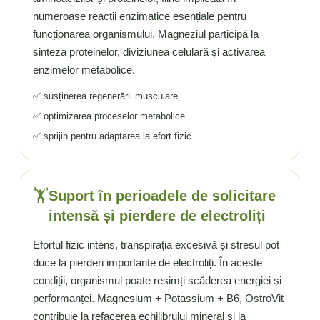
numeroase reacții enzimatice esențiale pentru
funcționarea organismului. Magneziul participă la
sinteza proteinelor, diviziunea celulară și activarea
enzimelor metabolice.
✅ susținerea regenerării musculare
✅ optimizarea proceselor metabolice
✅ sprijin pentru adaptarea la efort fizic
🏋️
Suport în perioadele de solicitare
intensă și pierdere de electroliți
Efortul fizic intens, transpirația excesivă și stresul pot
duce la pierderi importante de electroliți. În aceste
condiții, organismul poate resimți scăderea energiei și
performanței. Magnesium + Potassium + B6, OstroVit
contribuie la refacerea echilibrului mineral și la