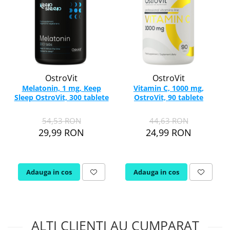
OstroVit
OstroVit
Melatonin, 1 mg, Keep
Vitamin C, 1000 mg,
Sleep OstroVit, 300 tablete
OstroVit, 90 tablete
54,53 RON
44,63 RON
29,99 RON
24,99 RON
Adauga in cos
Adauga in cos
ALTI CLIENTI AU CUMPARAT