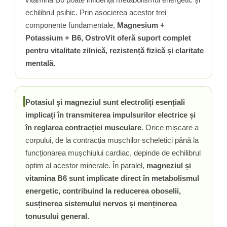
echilibrul psihic. Prin asocierea acestor trei
Tiamina (Vitamina B1)
componente fundamentale,
Magnesium +
Taurina
Potassium + B6, OstroVit oferă suport complet
Tirozina
pentru vitalitate zilnică, rezistență fizică și claritate
Tribulus (Coltii Babei)
mentală.
Triptofan
Turmeric (Curcumin)
U
Potasiul și magneziul sunt electroliți esențiali
Ulei de Cocos
implicați în transmiterea impulsurilor electrice și
Ulei Seminte Dovleac (Pumpkin)
în reglarea contracției musculare
. Orice mișcare a
Ulm Alunecos (Slippery Elm)
corpului, de la contracția mușchilor scheletici până la
Urzica (Stinging Nettle)
funcționarea mușchiului cardiac, depinde de echilibrul
Usturoi (Garlic)
optim al acestor minerale. În paralel,
magneziul și
V
vitamina B6 sunt implicate direct în metabolismul
energetic, contribuind la reducerea oboselii,
Valeriana
susținerea sistemului nervos și menținerea
Vitamina B12 (Cobalamina)
tonusului general.
Vitamina A (Retinol)