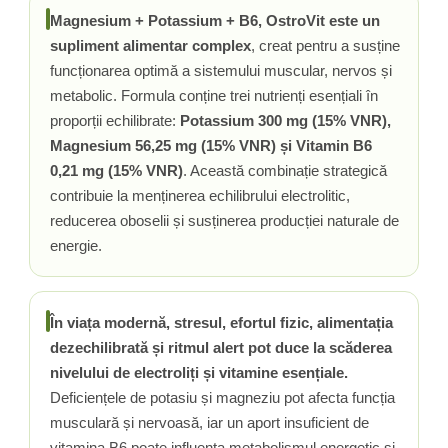
Magnesium + Potassium + B6, OstroVit este un
Rhodiola
supliment alimentar complex
, creat pentru a susține
Riboflavina (Vitamina B2)
funcționarea optimă a sistemului muscular, nervos și
Riboza
metabolic. Formula conține trei nutrienți esențiali în
Rozmarin (Rosemary)
proporții echilibrate:
Potassium 300 mg (15% VNR),
Rutin (Vitamina P)
Magnesium 56,25 mg (15% VNR) și Vitamin B6
Reishi Ciuperca (Ganoderma)
0,21 mg (15% VNR)
. Această combinație strategică
Resveratrol
contribuie la menținerea echilibrului electrolitic,
S
reducerea oboselii și susținerea producției naturale de
Saw Palmetto (Palmier Pitic)
energie.
Seleniu
Serapeptaza
Shiitake Mushroom
În viața modernă, stresul, efortul fizic, alimentația
Silimarina Milk Thistle
dezechilibrată și ritmul alert pot duce la scăderea
Strontiu
nivelului de electroliți și vitamine esențiale.
Sulforafan (broccoli)
Deficiențele de potasiu și magneziu pot afecta funcția
Sunatoare (St. John's Wort)
musculară și nervoasă, iar un aport insuficient de
T
vitamina B6 poate influența metabolismul energetic și