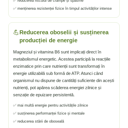
✅ reducerea riscului de crampe și spasme
✅ menținerea rezistenței fizice în timpul activităților intense
💪
Reducerea oboselii și susținerea
producției de energie
Magneziul și vitamina B6 sunt implicați direct în
metabolismul energetic. Acestea participă la reacțiile
enzimatice prin care nutrienții sunt transformați în
energie utilizabilă sub formă de ATP. Atunci când
organismul nu dispune de cantități suficiente din acești
nutrienți, pot apărea scăderea energiei zilnice și
senzație de epuizare persistentă.
✅ mai multă energie pentru activitățile zilnice
✅ susținerea performanței fizice și mentale
✅ reducerea stării de oboseală