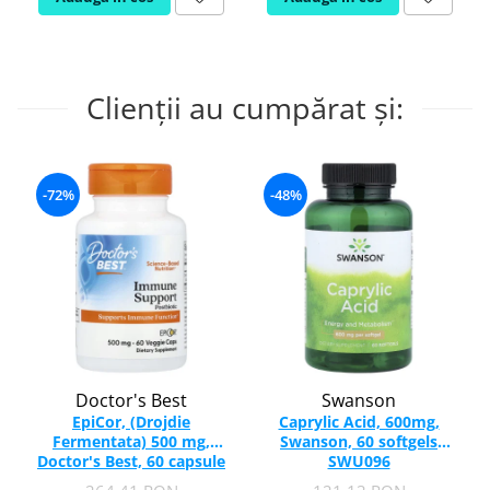
Clienții au cumpărat și:
-72%
-48%
Doctor's Best
Swanson
EpiCor, (Drojdie
Caprylic Acid, 600mg,
Fermentata) 500 mg,
Swanson, 60 softgels
Doctor's Best, 60 capsule
SWU096