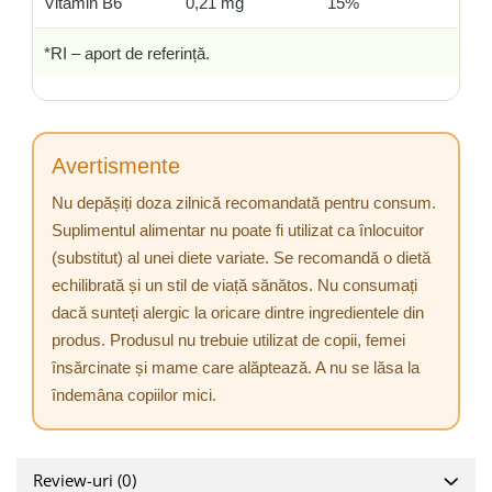
Vitamin B6
0,21 mg
15%
*RI – aport de referință.
Avertismente
Nu depășiți doza zilnică recomandată pentru consum.
Suplimentul alimentar nu poate fi utilizat ca înlocuitor
(substitut) al unei diete variate. Se recomandă o dietă
echilibrată și un stil de viață sănătos. Nu consumați
dacă sunteți alergic la oricare dintre ingredientele din
produs. Produsul nu trebuie utilizat de copii, femei
însărcinate și mame care alăptează. A nu se lăsa la
îndemâna copiilor mici.
Review-uri
(0)