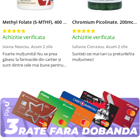
Methyl Folate (5-MTHF), 400 mcg, Jarrow Formulas, 60 capsule
Chromium Picolinate, 200mcg, Swanson, 100 capsule SW922
Achizitie verificata
Achizitie verificata
Ioana Neacsu,
Acum 2 zile
Iuliana Ciorascu,
Acum 2 zile
Foarte mulțumită! Nu se prea
Sunteți cei mai tari cu preturile!Va
găsesc la farmaciile din cartier și
mulțumesc!
sunt dintre cele mai bune pentru
asimilarea folatului. Preț foarte
bun, livrare în mai puțin de 2 zile!
Mulțumesc!