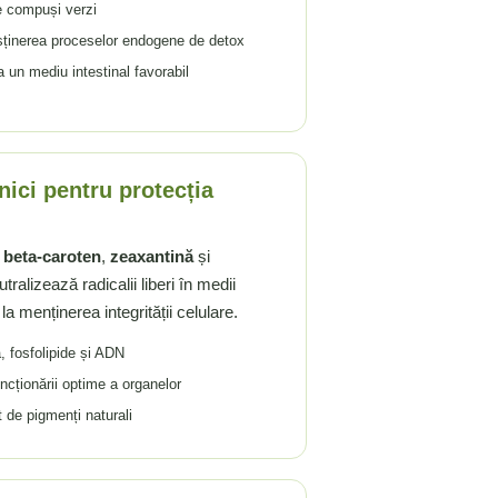
de compuși verzi
usținerea proceselor endogene de detox
a un mediu intestinal favorabil
nici pentru protecția
,
beta-caroten
,
zeaxantină
și
utralizează radicalii liberi în medii
la menținerea integrității celulare.
, fosfolipide și ADN
ncționării optime a organelor
rt de pigmenți naturali