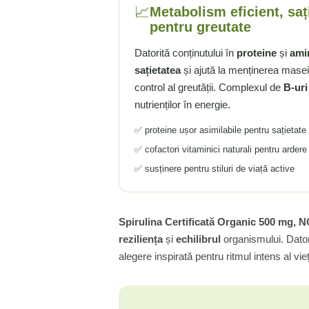
📈
Metabolism eficient, saț
Tiamina (Vitamina B1)
pentru greutate
Taurina
Datorită conținutului în
proteine
și
ami
Tirozina
sațietatea
și ajută la menținerea mase
Tribulus (Coltii Babei)
control al greutății. Complexul de
B-uri
Triptofan
nutrienților în energie.
Turmeric (Curcumin)
U
✅ proteine ușor asimilabile pentru sațietate 
Ulei de Cocos
✅ cofactori vitaminici naturali pentru arder
Ulei Seminte Dovleac (Pumpkin)
✅ susținere pentru stiluri de viață active
Ulm Alunecos (Slippery Elm)
Urzica (Stinging Nettle)
Usturoi (Garlic)
Spirulina Certificată Organic 500 mg,
V
reziliența
și
echilibrul
organismului. Dator
alegere inspirată pentru ritmul intens al vie
Valeriana
Vitamina B12 (Cobalamina)
Vitamina A (Retinol)