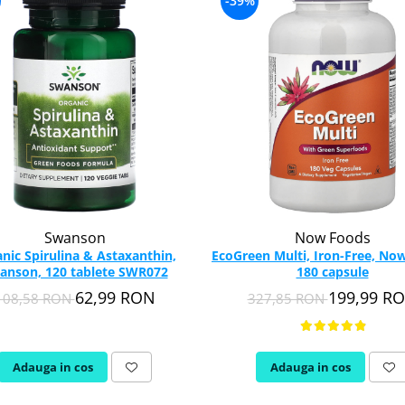
-39%
Swanson
Now Foods
nic Spirulina & Astaxanthin,
EcoGreen Multi, Iron-Free, No
anson, 120 tablete SWR072
180 capsule
62,99 RON
199,99 R
108,58 RON
327,85 RON
Adauga in cos
Adauga in cos