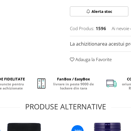
Alerta stoc
Cod Produs:
1596
Ai nevoie 
La achizitionarea acestui p
Adauga la Favorite
E FIDELITATE
FanBox / EasyBox
C
puncte pentru
livrare in peste 9000 de
oriun
e achizionate
lockere din tara
R
PRODUSE ALTERNATIVE