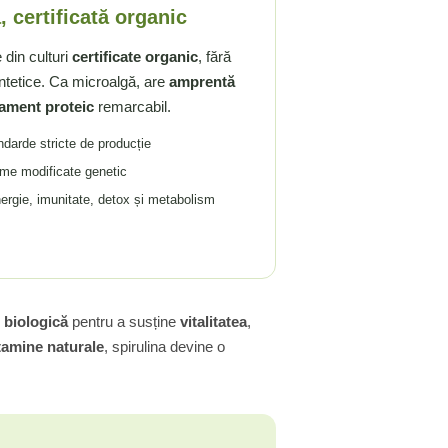
 certificată organic
din culturi
certificate organic
, fără
ntetice. Ca microalgă, are
amprentă
ament proteic
remarcabil.
andarde stricte de producție
sme modificate genetic
ergie, imunitate, detox și metabolism
e biologică
pentru a susține
vitalitatea
,
tamine naturale
, spirulina devine o