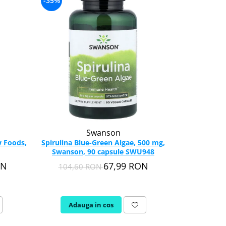
-35%
Swanson
w Foods,
Spirulina Blue-Green Algae, 500 mg,
Swanson, 90 capsule SWU948
ON
67,99 RON
104,60 RON
Adauga in cos