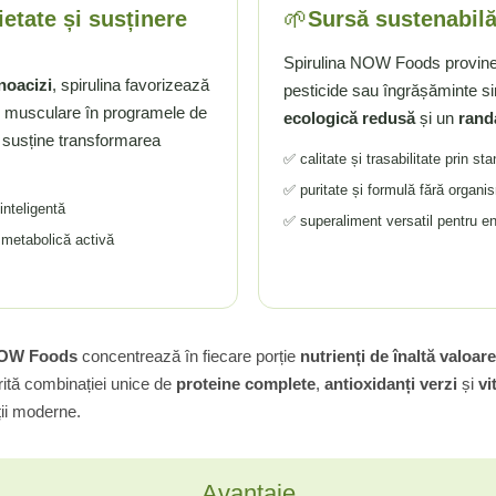
🌱
ietate și susținere
Sursă sustenabilă,
Spirulina NOW Foods provine 
noacizi
, spirulina favorizează
pesticide sau îngrășăminte si
i musculare în programele de
ecologică redusă
și un
rand
susține transformarea
✅ calitate și trasabilitate prin st
✅ puritate și formulă fără organi
inteligentă
✅ superaliment versatil pentru en
e metabolică activă
 NOW Foods
concentrează în fiecare porție
nutrienți de înaltă valoar
ită combinației unice de
proteine complete
,
antioxidanți verzi
și
vi
ții moderne.
Avantaje