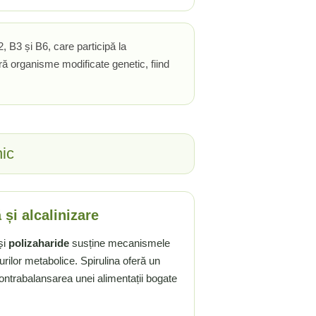
2, B3 și B6, care participă la
ără organisme modificate genetic, fiind
nic
 și alcalinizare
și
polizaharide
susține mecanismele
urilor metabolice. Spirulina oferă un
u contrabalansarea unei alimentații bogate