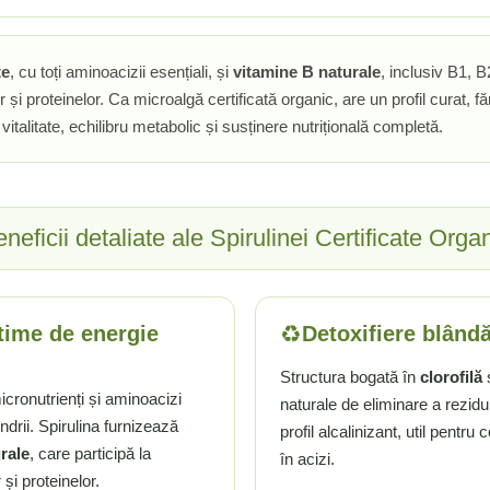
te
, cu toți aminoacizii esențiali, și
vitamine B naturale
, inclusiv B1, B
 și proteinelor. Ca microalgă certificată organic, are un profil curat, f
 vitalitate, echilibru metabolic și susținere nutrițională completă.
neficii detaliate ale Spirulinei Certificate Orga
♻️
ptime de energie
Detoxifiere blândă
Structura bogată în
clorofilă
icronutrienți și aminoacizi
naturale de eliminare a rezidu
drii. Spirulina furnizează
profil alcalinizant, util pentr
rale
, care participă la
în acizi.
și proteinelor.