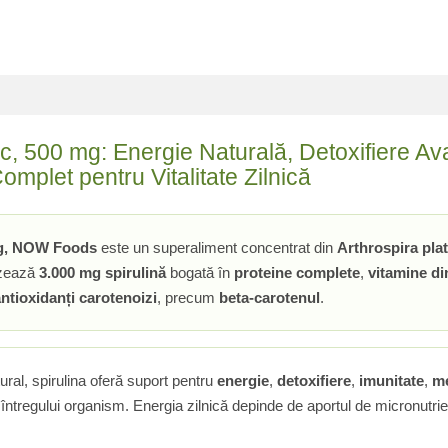
ic, 500 mg: Energie Naturală, Detoxifiere Av
mplet pentru Vitalitate Zilnică
 mg, NOW Foods
este un superaliment concentrat din
Arthrospira pla
nizează
3.000 mg spirulină
bogată în
proteine complete
,
vitamine d
ntioxidanți carotenoizi
, precum
beta-carotenul
.
atural, spirulina oferă suport pentru
energie
,
detoxifiere
,
imunitate
,
m
l întregului organism. Energia zilnică depinde de aportul de micronutrie