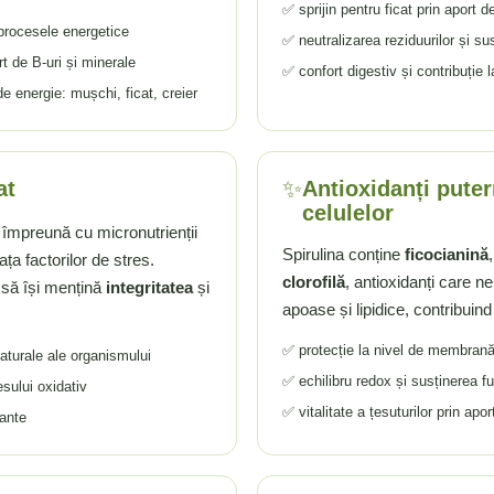
✅ sprijin pentru ficat prin aport 
 procesele energetice
✅ neutralizarea reziduurilor și s
t de B-uri și minerale
✅ confort digestiv și contribuție l
 energie: mușchi, ficat, creier
✨
at
Antioxidanți puter
celulelor
, împreună cu micronutrienții
Spirulina conține
ficocianină
ața factorilor de stres.
clorofilă
, antioxidanți care ne
e să își mențină
integritatea
și
apoase și lipidice, contribuind 
✅ protecție la nivel de membrană
naturale ale organismului
✅ echilibru redox și susținerea fu
esului oxidativ
✅ vitalitate a țesuturilor prin apo
tante