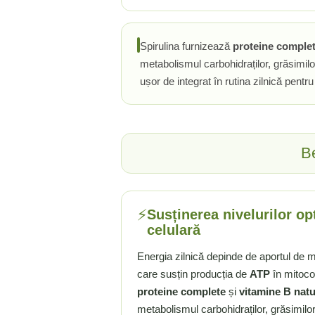
Ciuperci Medicinale
Nuca Neagra
Tirozina
Triphala
Nattokinase
PARAZITI INTESTINALI
Turmeric (Curcumin)
Niacina (Vitamina B3)
Spirulina furnizează
proteine comple
Pau D’Arco
GLICOZAMINOGLICANI
O
metabolismul carbohidraților, grăsimilor
Nuca Neagra
ușor de integrat în rutina zilnică pentru
Acid Hialuronic
Omega 3
Berberina
Colagen
Oregano
Wormwood (Artemisia)
Condroitina
P
Glucozamina
Pau D’Arco
Be
MSM (Metilsulfonilmetan)
Piridoxina (Vitamina B6)
NUTRITIE SPORTIVA
Potasiu
Pre-Workout
Pregnenolone
⚡
Susținerea nivelurilor o
Stimulente Hormonale
Probiotice
celulară
Creatina
Pygeum
Panax Ginseng
Energia zilnică depinde de aportul de m
Q
care susțin producția de
ATP
în mitocon
proteine complete
și
vitamine B natu
Quercetina
metabolismul carbohidraților, grăsimilor 
R