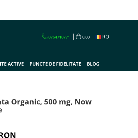
RO
0764710771
0,00
TE ACTIVE
PUNCTE DE FIDELITATE
BLOG
cata Organic, 500 mg, Now
e
 RON