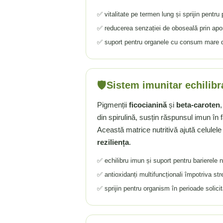
Rhodiola
✅ vitalitate pe termen lung și sprijin pentru
Riboflavina (Vitamina B2)
✅ reducerea senzației de oboseală prin apor
Riboza
✅ suport pentru organele cu consum mare de
Rozmarin (Rosemary)
Rutin (Vitamina P)
Reishi Ciuperca (Ganoderma)
🛡️
Sistem imunitar echilibr
Resveratrol
S
Pigmenții
ficocianină
și
beta-caroten
din spirulină, susțin răspunsul imun în f
Saw Palmetto (Palmier Pitic)
Această matrice nutritivă ajută celulel
Seleniu
reziliența
.
Serapeptaza
Shiitake Mushroom
✅ echilibru imun și suport pentru barierele 
Silimarina Milk Thistle
✅ antioxidanți multifuncționali împotriva str
Strontiu
✅ sprijin pentru organism în perioade solici
Sulforafan (broccoli)
Sunatoare (St. John's Wort)
T