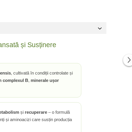
ansată și Susținere
tensis
, cultivată în condiții controlate și
in complexul B
,
minerale ușor
etabolism
și
recuperare
– o formulă
nți și aminoacizi care susțin producția