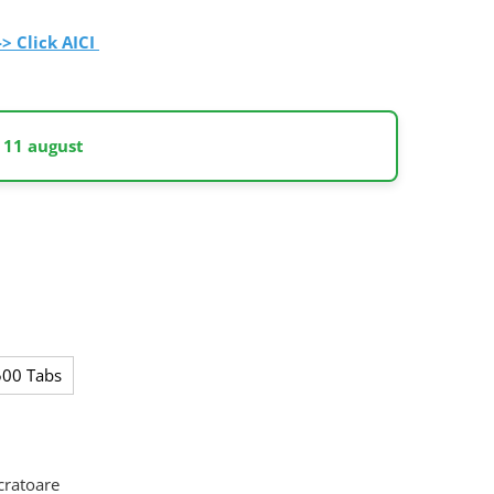
-> Click AICI
 11 august
500 Tabs
ucratoare