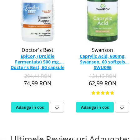
Doctor's Best
Swanson
EpiCor, (Drojdie
Caprylic Acid, 600mg,
Fermentata) 500 mg,
Swanson, 60 softgels
Doctor's Best, 60 capsule
SWU096
264,41 RON
121,13 RON
74,99 RON
62,99 RON
Adauga in cos
Adauga in cos
Ultimele Review-uri Adaugate: