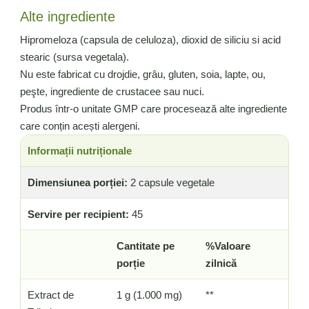
Alte ingrediente
Hipromeloza (capsula de celuloza), dioxid de siliciu si acid
stearic (sursa vegetala).
Nu este fabricat cu drojdie, grâu, gluten, soia, lapte, ou,
peşte, ingrediente de crustacee sau nuci.
Produs într-o unitate GMP care procesează alte ingrediente
care conțin acești alergeni.
Informații nutriționale
Dimensiunea porției:
2 capsule vegetale
Servire per recipient:
45
Cantitate pe
%Valoare
porție
zilnică
Extract de
1 g (1.000 mg)
**