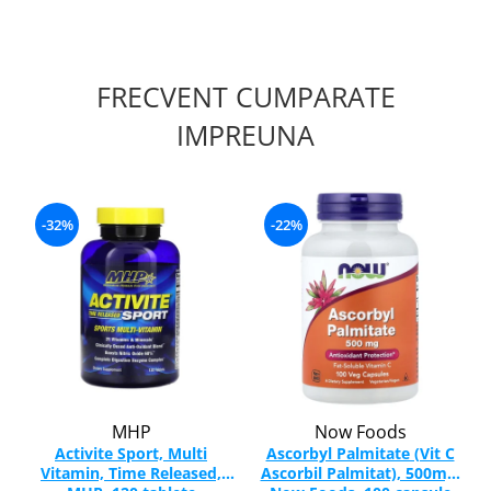
FRECVENT CUMPARATE
IMPREUNA
-32%
-22%
MHP
Now Foods
Activite Sport, Multi
Ascorbyl Palmitate (Vit C
Vitamin, Time Released,
Ascorbil Palmitat), 500mg,