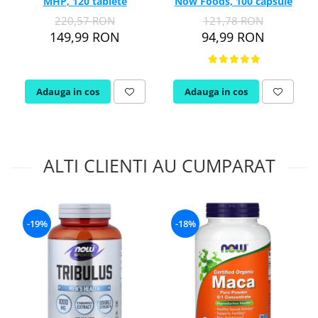
MHP, 120 tablete
Now Foods, 100 capsule
220,57 RON
121,78 RON
149,99 RON
94,99 RON
Adauga in cos
Adauga in cos
ALTI CLIENTI AU CUMPARAT
-19%
-18%