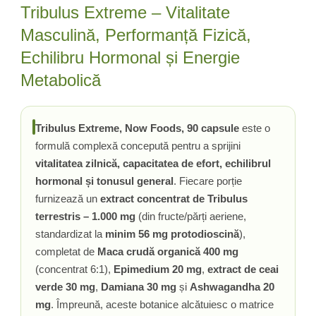
Ciuperci Medicinale
Nuca Neagra
Tribulus Extreme – Vitalitate
Tirozina
Triphala
Nattokinase
PARAZITI INTESTINALI
Masculină, Performanță Fizică,
Turmeric (Curcumin)
Niacina (Vitamina B3)
Pau D’Arco
Echilibru Hormonal și Energie
GLICOZAMINOGLICANI
O
Nuca Neagra
Metabolică
Acid Hialuronic
Omega 3
Berberina
Colagen
Oregano
Wormwood (Artemisia)
Condroitina
P
Tribulus Extreme, Now Foods, 90 capsule
este o
Glucozamina
Pau D’Arco
formulă complexă concepută pentru a sprijini
MSM (Metilsulfonilmetan)
Piridoxina (Vitamina B6)
vitalitatea zilnică, capacitatea de efort, echilibrul
NUTRITIE SPORTIVA
Potasiu
hormonal și tonusul general
. Fiecare porție
Pre-Workout
Pregnenolone
furnizează un
extract concentrat de Tribulus
terrestris – 1.000 mg
(din fructe/părți aeriene,
Stimulente Hormonale
Probiotice
standardizat la
minim 56 mg protodioscină
),
Creatina
Pygeum
completat de
Maca crudă organică 400 mg
Panax Ginseng
(concentrat 6:1),
Epimedium 20 mg
,
extract de ceai
Q
verde 30 mg
,
Damiana 30 mg
și
Ashwagandha 20
Quercetina
mg
. Împreună, aceste botanice alcătuiesc o matrice
R