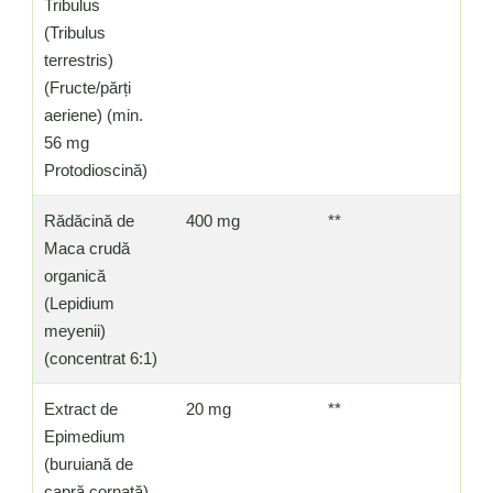
Tribulus
(Tribulus
terrestris)
(Fructe/părți
aeriene) (min.
56 mg
Protodioscină)
Rădăcină de
400 mg
**
Maca crudă
organică
(Lepidium
meyenii)
(concentrat 6:1)
Extract de
20 mg
**
Epimedium
(buruiană de
capră cornată)