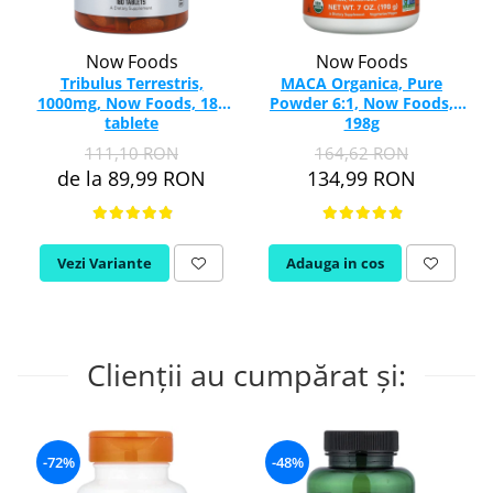
Now Foods
Now Foods
Tribulus Terrestris,
MACA Organica, Pure
1000mg, Now Foods, 180
Powder 6:1, Now Foods,
tablete
198g
111,10 RON
164,62 RON
de la 89,99 RON
134,99 RON
Vezi Variante
Adauga in cos
Clienții au cumpărat și:
-72%
-48%