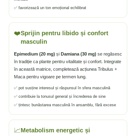
✅ favorizează un ton emoțional echilibrat
❤️
Sprijin pentru libido și confort
masculin
Epimedium (20 mg)
și
Damiana (30 mg)
se regăsesc
în tradiție ca plante pentru vitalitate și confort. Integrate
în această matrice, completează acțiunea Tribulus +
Maca pentru vigoare pe termen lung.
✅ pot susține interesul și răspunsul în sfera masculină
✅ contribuie la tonusul general și încrederea de sine
✅ țintesc bunăstarea masculină în ansamblu, fără excese
📈
Metabolism energetic și