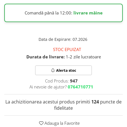
Colostru
IMUNITATE CRESCUTA
Ulei Ficat de Cod
Condroitina
Ulei Seminte Dovleac (Pumpkin)
Comandă până la 12:00:
livrare mâine
Vitamina C
Creatina
ANTIOXIDANTI
Vitamina D
Crom (Chromium)
Zinc
Acid Alfa Lipoic
Calciu
Soc (Elderberry)
Benfotiamina
Data de Expirare
:
07.2026
D
ARTICULATII SI OASE
Cisteina (NAC)
DIM
STOC EPUIZAT
Coenzima Q10
Colagen
Drojdie Orez Rosu (Red Yeast Rice)
Durata de livrare:
1-2 zile lucratoare
Glutation
Acid ascorbic
D-Mannose
Resveratrol
Glucozamina
Alerta stoc
DHEA 7-Keto
FLAVONOIDE
Condroitina
E
Cod Produs:
947
Turmeric (Curcumin)
Acid ascorbic
Ai nevoie de ajutor?
0764710771
Echinacea
MSM (Metilsulfonilmetan)
Ceai verde
F
Bor (Boron)
Oregano
La achizitionarea acestui produs primiti
124
puncte de
AFECTIUNI TUMORALE
Quercetina
Flaxseed (Ulei Seminte In)
fidelitate
Silimarina Milk Thistle
Fosfatidilserina
Wormwood (Artemisia)
PROBIOTICE
Fier (Iron)
Turmeric (Curcumin)
Adauga la Favorite
G
Ceai verde
Lactobacillus