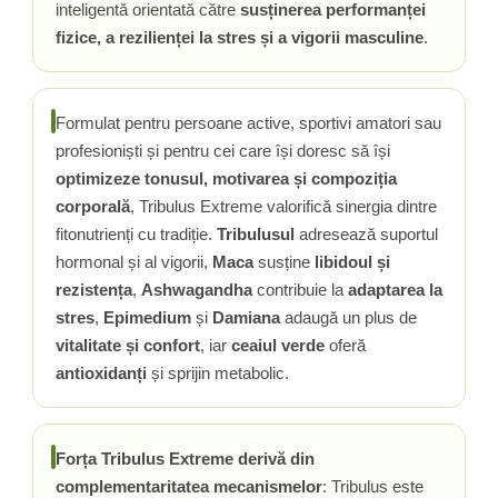
inteligentă orientată către
susținerea performanței
Rhodiola
fizice, a rezilienței la stres și a vigorii masculine
.
Riboflavina (Vitamina B2)
Riboza
Rozmarin (Rosemary)
Formulat pentru persoane active, sportivi amatori sau
Rutin (Vitamina P)
profesioniști și pentru cei care își doresc să își
Reishi Ciuperca (Ganoderma)
optimizeze tonusul, motivarea și compoziția
Resveratrol
corporală
, Tribulus Extreme valorifică sinergia dintre
S
fitonutrienți cu tradiție.
Tribulusul
adresează suportul
hormonal și al vigorii,
Maca
susține
libidoul și
Saw Palmetto (Palmier Pitic)
rezistența
,
Ashwagandha
contribuie la
adaptarea la
Seleniu
stres
,
Epimedium
și
Damiana
adaugă un plus de
Serapeptaza
vitalitate și confort
, iar
ceaiul verde
oferă
Shiitake Mushroom
antioxidanți
și sprijin metabolic.
Silimarina Milk Thistle
Strontiu
Sulforafan (broccoli)
Forța Tribulus Extreme derivă din
Sunatoare (St. John's Wort)
complementaritatea mecanismelor
: Tribulus este
T