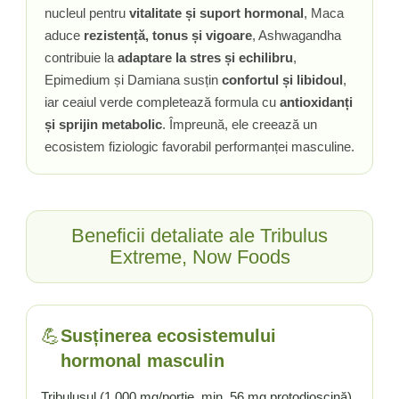
nucleul pentru
vitalitate și suport hormonal
, Maca
Tiamina (Vitamina B1)
aduce
rezistență, tonus și vigoare
, Ashwagandha
Taurina
contribuie la
adaptare la stres și echilibru
,
Tirozina
Epimedium și Damiana susțin
confortul și libidoul
,
Tribulus (Coltii Babei)
iar ceaiul verde completează formula cu
antioxidanți
Triptofan
și sprijin metabolic
. Împreună, ele creează un
Turmeric (Curcumin)
ecosistem fiziologic favorabil performanței masculine.
U
Ulei de Cocos
Ulei Seminte Dovleac (Pumpkin)
Beneficii detaliate ale Tribulus
Ulm Alunecos (Slippery Elm)
Extreme, Now Foods
Urzica (Stinging Nettle)
Usturoi (Garlic)
V
💪
Susținerea ecosistemului
Valeriana
hormonal masculin
Vitamina B12 (Cobalamina)
Vitamina A (Retinol)
Tribulusul (1.000 mg/porție, min. 56 mg protodioscină)