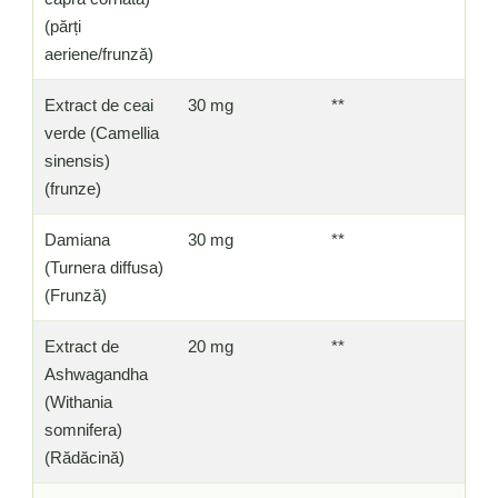
(părți
aeriene/frunză)
Extract de ceai
30 mg
**
verde (Camellia
sinensis)
(frunze)
Damiana
30 mg
**
(Turnera diffusa)
(Frunză)
Extract de
20 mg
**
Ashwagandha
(Withania
somnifera)
(Rădăcină)