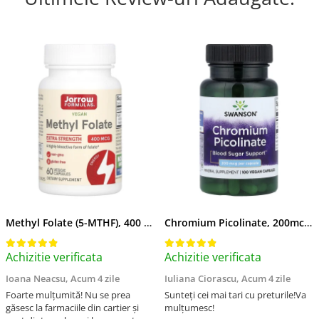
Methyl Folate (5-MTHF), 400 mcg, Jarrow Formulas, 60 capsule
Chromium Picolinate, 200mcg, Swanson, 100 capsule SW922
Achizitie verificata
Achizitie verificata
Ioana Neacsu,
Acum 4 zile
Iuliana Ciorascu,
Acum 4 zile
Foarte mulțumită! Nu se prea
Sunteți cei mai tari cu preturile!Va
găsesc la farmaciile din cartier și
mulțumesc!