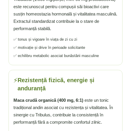
Vitamina C
este recunoscut pentru compușii săi bioactivi care
Vitamina D
susțin homeostazia hormonală și vitalitatea masculină.
W
Extractul standardizat contribuie la o stare de
Wormwood (Artemisia)
performanță stabilă.
Y
✅ tonus și vigoare în viața de zi cu zi
Yucca
✅ motivație și drive în perioade solicitante
Z
✅ echilibru metabolic asociat bunăstării masculine
Zeaxantina
Zinc
⚡
Rezistență fizică, energie și
anduranță
Maca crudă organică (400 mg, 6:1)
este un tonic
tradițional andin asociat cu rezistența și vitalitatea. În
sinergie cu Tribulus, contribuie la consistență în
performanță fără a compromite confortul zilnic.