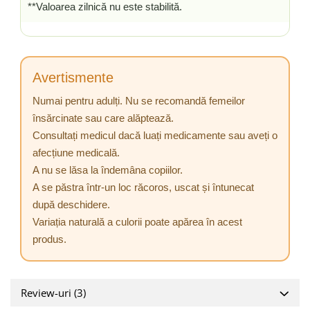
**Valoarea zilnică nu este stabilită.
Avertismente
Numai pentru adulți. Nu se recomandă femeilor
însărcinate sau care alăptează.
Consultați medicul dacă luați medicamente sau aveți o
afecțiune medicală.
A nu se lăsa la îndemâna copiilor.
A se păstra într-un loc răcoros, uscat și întunecat
după deschidere.
Variația naturală a culorii poate apărea în acest
produs.
Review-uri
(3)