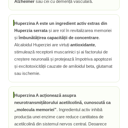
Alzheimer
sau cei cu demență vasculară.
Rhodiola
Riboflavina (Vitamina B2)
Riboza
Huperzina A este un ingredient activ extras din
Rozmarin (Rosemary)
Huperzia serrata
și are rol în revitalizarea memoriei
Rutin (Vitamina P)
și
îmbunătățirea capacității de concentrare
.
Reishi Ciuperca (Ganoderma)
Alcaloidul Huperziei are virtuți
antioxidante
,
Resveratrol
stimulează receptorii muscarinici și ai factorului de
creștere neuronală și protejează împotriva apoptozei
S
și excitotoxicității cauzate de amiloidul beta, glutamat
Saw Palmetto (Palmier Pitic)
sau ischemie.
Seleniu
Serapeptaza
Shiitake Mushroom
Huperzina A acționează asupra
Silimarina Milk Thistle
neurotransmițătorului acetilcolină, cunoscută ca
Strontiu
„molecula memoriei”
. Ingredientul activ inhibă
Sulforafan (broccoli)
producția unei enzime care reduce cantitatea de
Sunatoare (St. John's Wort)
acetilcolină din sistemul nervos central. Deoarece
T