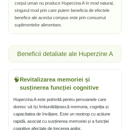
corpul uman nu produce Huperzina A în mod natural,
Tiamina (Vitamina B1)
singurul mod prin care putem beneficia de efectele
Taurina
benefice ale acestui compus este prin consumul
Tirozina
suplimentelor alimentare.
Tribulus (Coltii Babei)
Triptofan
Turmeric (Curcumin)
Beneficii detaliate ale Huperzine A
U
Ulei de Cocos
Ulei Seminte Dovleac (Pumpkin)
Ulm Alunecos (Slippery Elm)
🧠
Revitalizarea memoriei și
Urzica (Stinging Nettle)
susținerea funcției cognitive
Usturoi (Garlic)
Huperzina A este potrivită pentru persoanele care
V
doresc să își îmbunătățească memoria, cogniția și
Valeriana
capacitatea de învățare. Este un nootrop cu acțiune
Vitamina B12 (Cobalamina)
rapidă, asociat cu susținerea memoriei și a funcției
Vitamina A (Retinol)
cognitive afectate de trecerea anilor.