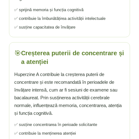
Vitamina C
✅ sprijină memoria și funcția cognitivă
Vitamina D
W
✅ contribuie la îmbunătățirea activității intelectuale
✅ susține capacitatea de învățare
Wormwood (Artemisia)
Y
Yucca
🎯
Creșterea puterii de concentrare și
Z
a atenției
Zeaxantina
Zinc
Huperzine A contribuie la creșterea puterii de
concentrare și este recomandată în perioadele de
învățare intensă, cum ar fi sesiuni de examene sau
bacalaureat. Prin susținerea activității cerebrale
normale, influențează memoria, concentrarea, atenția
și funcția cognitivă.
✅ susține concentrarea în perioade solicitante
✅ contribuie la menținerea atenției