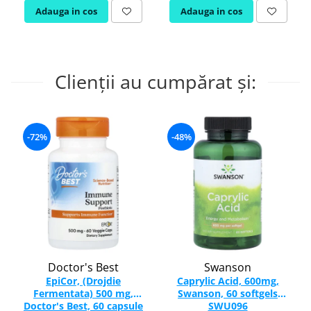
Adauga in cos
Adauga in cos
Clienții au cumpărat și:
-72%
-48%
Doctor's Best
Swanson
EpiCor, (Drojdie
Caprylic Acid, 600mg,
Fermentata) 500 mg,
Swanson, 60 softgels
Doctor's Best, 60 capsule
SWU096