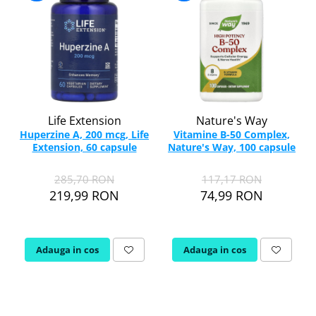
Life Extension
Nature's Way
Huperzine A, 200 mcg, Life
Vitamine B-50 Complex,
Extension, 60 capsule
Nature's Way, 100 capsule
285,70 RON
117,17 RON
219,99 RON
74,99 RON
Adauga in cos
Adauga in cos