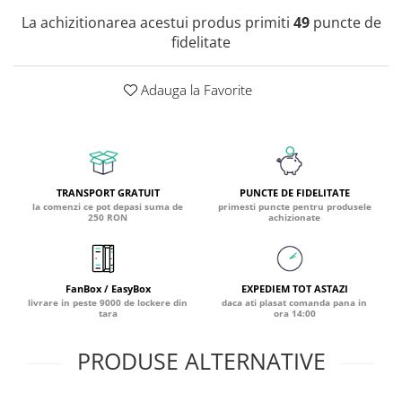
La achizitionarea acestui produs primiti
49
puncte de
Coada de Curcan Ciuperca
Saccharomyces Boulardii
Gheara Pisicii (Cat's Claw)
fidelitate
Melatonina
CAROTENOIZI
Ginkgo Biloba
DETOXIFIERE SI SLABIRE
Glucozamina
Astaxantina
Adauga la Favorite
Glutamina
Garcinia
Beta-Caroten
Glutation
CLA (Acid Linoleic Conjugat)
Licopen
Gotu Kola (Brahmi)
Chlorella
Luteina
Graviola
ANTIINFLAMATOARE SI
Zeaxantina
ANALGEZICE
GABA
NOOTROPICE
TRANSPORT GRATUIT
PUNCTE DE FIDELITATE
la comenzi ce pot depasi suma de
primesti puncte pentru produsele
I
Gheara Diavolului (Devil's Claw)
5-HTP
250 RON
achizionate
Boswellia
Inozitol (Vitamina B8)
GABA
Ghimbir (Ginger)
Inulina
L-Dopa
Bromelaina
Iod (Kelp)
Lecitina
FanBox / EasyBox
EXPEDIEM TOT ASTAZI
livrare in peste 9000 de lockere din
daca ati plasat comanda pana in
INFECTII URINARE
Iarba Tapului (Horny Goat)
Melatonina
tara
ora 14:00
Indole-3-Carbinol
Merisoare (Cranberry)
Tirozina
K
PRODUSE ALTERNATIVE
D-Mannose
MINERALE
Usturoi (Garlic)
Kudzu
Bor (Boron)