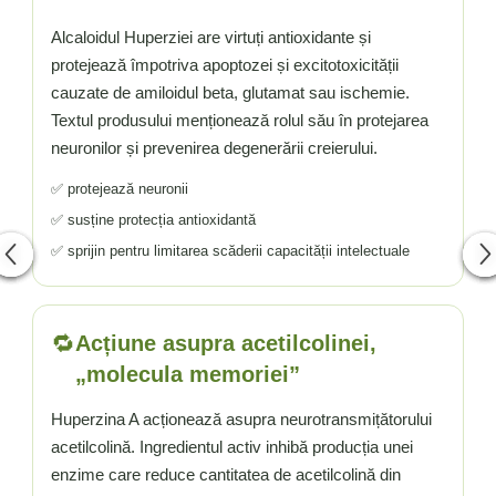
Alcaloidul Huperziei are virtuți antioxidante și
protejează împotriva apoptozei și excitotoxicității
cauzate de amiloidul beta, glutamat sau ischemie.
Textul produsului menționează rolul său în protejarea
neuronilor și prevenirea degenerării creierului.
✅ protejează neuronii
✅ susține protecția antioxidantă
✅ sprijin pentru limitarea scăderii capacității intelectuale
🔁
Acțiune asupra acetilcolinei,
„molecula memoriei”
Huperzina A acționează asupra neurotransmițătorului
acetilcolină. Ingredientul activ inhibă producția unei
enzime care reduce cantitatea de acetilcolină din