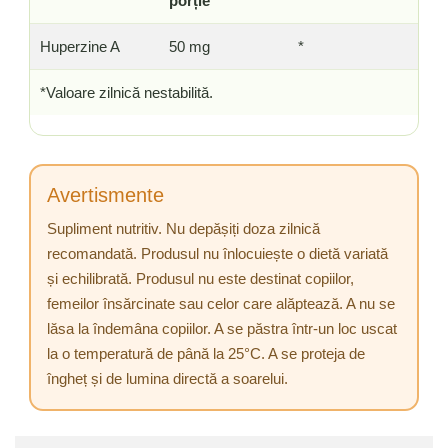
porție
Huperzine A
50 mg
*
*Valoare zilnică nestabilită.
Avertismente
Supliment nutritiv. Nu depășiți doza zilnică
recomandată. Produsul nu înlocuiește o dietă variată
și echilibrată. Produsul nu este destinat copiilor,
femeilor însărcinate sau celor care alăptează. A nu se
lăsa la îndemâna copiilor. A se păstra într-un loc uscat
la o temperatură de până la 25°C. A se proteja de
îngheț și de lumina directă a soarelui.