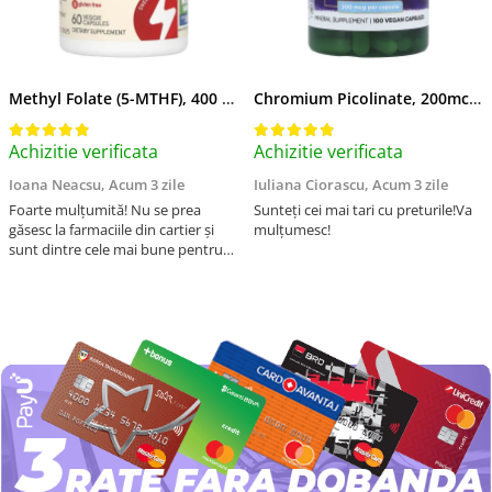
Methyl Folate (5-MTHF), 400 mcg, Jarrow Formulas, 60 capsule
Chromium Picolinate, 200mcg, Swanson, 100 capsule SW922
Achizitie verificata
Achizitie verificata
Ioana Neacsu,
Acum 3 zile
Iuliana Ciorascu,
Acum 3 zile
Foarte mulțumită! Nu se prea
Sunteți cei mai tari cu preturile!Va
găsesc la farmaciile din cartier și
mulțumesc!
sunt dintre cele mai bune pentru
asimilarea folatului. Preț foarte
bun, livrare în mai puțin de 2 zile!
Mulțumesc!