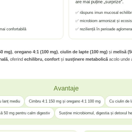
are mai puține „surprize”.
✅ răspuns imun mucosal echilibr
✅ microbiom armonizat și ecosist
ai confortabilă
✅ reziliență în perioade aglomer
50 mg)
,
oregano 4:1 (100 mg)
,
ciulin de lapte (100 mg)
și
melisă (
nală
, oferind
echilibru, confort
și
susținere metabolică
acolo unde ai
Avantaje
cu lanț mediu
Cimbru 4:1 150 mg și oregano 4:1 100 mg
Cu ciulin de 
să 50 mg pentru calm digestiv
Susține microbiomul, digestia și detoxul h