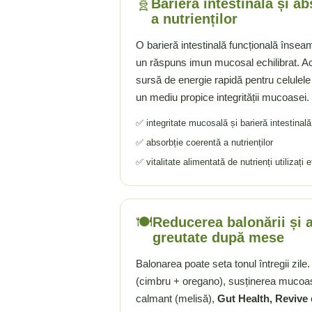
🧬
Barieră intestinală și ab
a nutrienților
Rhodiola
Riboflavina (Vitamina B2)
O barieră intestinală funcțională însea
Riboza
un răspuns imun mucosal echilibrat. Ac
Rozmarin (Rosemary)
sursă de energie rapidă pentru celulele 
Rutin (Vitamina P)
un mediu propice integrității mucoasei.
Reishi Ciuperca (Ganoderma)
✅ integritate mucosală și barieră intestinală
Resveratrol
✅ absorbție coerentă a nutrienților
S
✅ vitalitate alimentată de nutrienți utilizați e
Saw Palmetto (Palmier Pitic)
Seleniu
Serapeptaza
🍽️
Shiitake Mushroom
Reducerea balonării și a
greutate după mese
Silimarina Milk Thistle
Strontiu
Balonarea poate seta tonul întregii zile. 
Sulforafan (broccoli)
(cimbru + oregano), susținerea mucoasei
Sunatoare (St. John's Wort)
calmant (melisă),
Gut Health, Revive
c
T