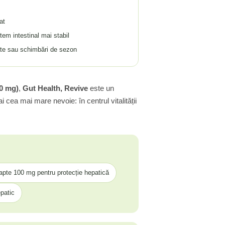
at
em intestinal mai stabil
ate sau schimbări de sezon
50 mg)
,
Gut Health, Revive
este un
 cea mai mare nevoie: în centrul vitalității
lapte 100 mg pentru protecție hepatică
epatic