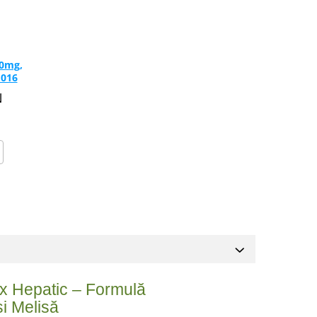
50mg,
ftgels SW1016
N
tox Hepatic – Formulă
i Melisă