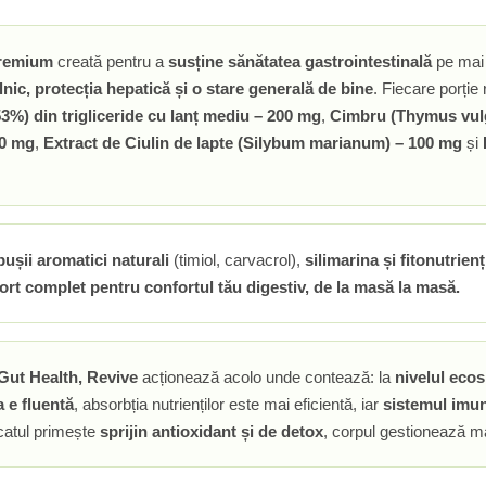
premium
creată pentru a
susține sănătatea gastrointestinală
pe mai 
lnic, protecția hepatică și o stare generală de bine
. Fiecare porție
53%) din trigliceride cu lanț mediu – 200 mg
,
Cimbru (Thymus vulg
00 mg
,
Extract de Ciulin de lapte (Silybum marianum) – 100 mg
și
ușii aromatici naturali
(timiol, carvacrol),
silimarina și fitonutrienț
ort complet pentru confortul tău digestiv, de la masă la masă.
Gut Health, Revive
acționează acolo unde contează: la
nivelul ecos
a e fluentă
, absorbția nutrienților este mai eficientă, iar
sistemul imun
icatul primește
sprijin antioxidant și de detox
, corpul gestionează ma