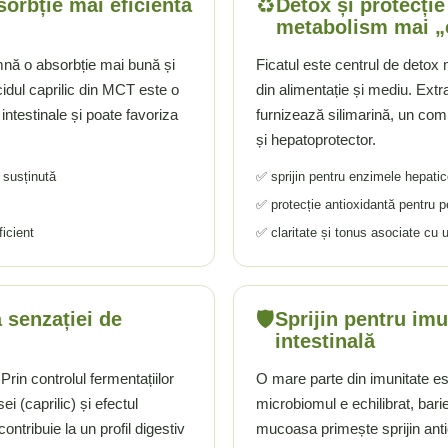
♻️
sorbție mai eficientă
Detox și protecție
metabolism mai „
mnă o absorbție mai bună și
Ficatul este centrul de detox
idul caprilic din MCT este o
din alimentație și mediu. Extr
intestinale și poate favoriza
furnizează silimarină, un comp
și hepatoprotector.
 susținută
✅ sprijin pentru enzimele hepati
✅ protecție antioxidantă pentru per
ficient
✅ claritate și tonus asociate cu 
🛡️
 senzației de
Sprijin pentru imu
intestinală
Prin controlul fermentațiilor
O mare parte din imunitate est
 (caprilic) și efectul
microbiomul e echilibrat, bari
ontribuie la un profil digestiv
mucoasa primește sprijin anti