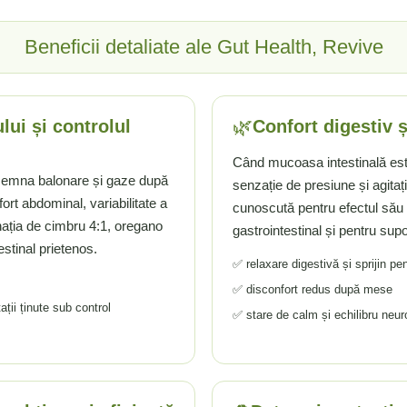
Beneficii detaliate ale Gut Health, Revive
🌿
ui și controlul
Confort digestiv 
Când mucoasa intestinală est
nsemna balonare și gaze după
senzație de presiune și agitaț
rt abdominal, variabilitate a
cunoscută pentru efectul său 
inația de cimbru 4:1, oregano
gastrointestinal și pentru supo
estinal prietenos.
✅ relaxare digestivă și sprijin pen
✅ disconfort redus după mese
ații ținute sub control
✅ stare de calm și echilibru neur