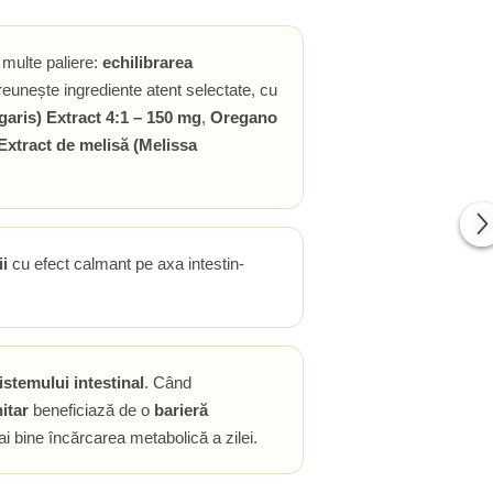
multe paliere:
echilibrarea
 reunește ingrediente atent selectate, cu
aris) Extract 4:1 – 150 mg
,
Oregano
Extract de melisă (Melissa
ii
cu efect calmant pe axa intestin-
istemului intestinal
. Când
itar
beneficiază de o
barieră
i bine încărcarea metabolică a zilei.