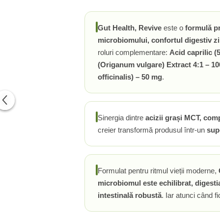
PIETRE LA RINICHI
L
Calciu
Potasiu
Fier (Iron)
Lecitina
Gut Health, Revive
este o
formulă 
Piridoxina (Vitamina B6)
Iod (Kelp)
Litiu
microbiomului, confortul digestiv zi
Vitamina K2
Magneziu
Lizina
roluri complementare:
Acid caprilic (
AFECTIUNI ALE PROSTATEI
Multiminerale
Luteina
(Origanum vulgare) Extract 4:1 – 1
Seleniu
L-Dopa
Saw Palmetto (Palmier Pitic)
officinalis) – 50 mg
.
Zinc
Lactobacillus
Pygeum
PLANTE MEDICINALE
M
Urzica (Stinging Nettle)
Ulei Seminte Dovleac (Pumpkin)
Aloe vera
MCT Oil
Sinergia dintre
acizii grași MCT, comp
SANATATEA OCHILOR
Nuca Neagra
Melatonina
creier transformă produsul într-un
sup
Pau D’Arco
Menta
Luteina
Saw Palmetto (Palmier Pitic)
Merisoare (Cranberry)
Zeaxantina
Urzica (Stinging Nettle)
Moringa
Astaxantina
Formulat pentru ritmul vieții moderne,
Valeriana
MSM (Metilsulfonilmetan)
Beta-Caroten
microbiomul este echilibrat, digesti
AYURVEDICE
Muira Puama
AFECTIUNI ALE TIROIDEI
intestinală robustă
. Iar atunci când f
Maca
Ashwaganda
Iod (Kelp)
N
Boswellia
Seleniu