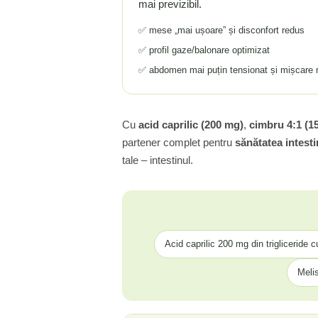
mai previzibil.
Tiamina (Vitamina B1)
✅ mese „mai ușoare” și disconfort redus
Taurina
✅ profil gaze/balonare optimizat
Tirozina
✅ abdomen mai puțin tensionat și mișcare m
Tribulus (Coltii Babei)
Triptofan
Turmeric (Curcumin)
Cu
acid caprilic (200 mg)
,
cimbru 4:1 (1
U
partener complet pentru
sănătatea intesti
Ulei de Cocos
tale – intestinul.
Ulei Seminte Dovleac (Pumpkin)
Ulm Alunecos (Slippery Elm)
Urzica (Stinging Nettle)
Usturoi (Garlic)
Acid caprilic 200 mg din trigliceride 
V
Valeriana
Meli
Vitamina B12 (Cobalamina)
Vitamina A (Retinol)