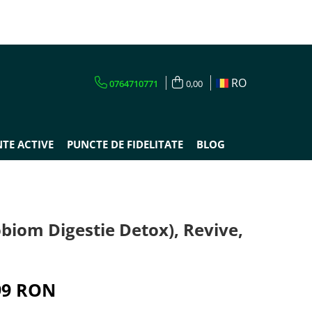
RO
0764710771
0,00
TE ACTIVE
PUNCTE DE FIDELITATE
BLOG
biom Digestie Detox), Revive,
99 RON