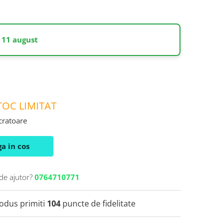
 11 august
OC LIMITAT
ucratoare
a in cos
de ajutor?
0764710771
rodus primiti
104
puncte de fidelitate