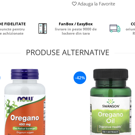
Adauga la Favorite
E FIDELITATE
FanBox / EasyBox
C
puncte pentru
livrare in peste 9000 de
oriun
e achizionate
lockere din tara
R
PRODUSE ALTERNATIVE
-42%