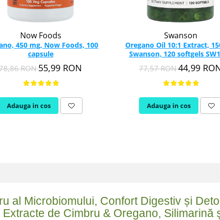
Now Foods
Swanson
ano, 450 mg, Now Foods, 100
Oregano Oil 10:1 Extract, 1
capsule
Swanson, 120 so
55,99 RON
44,99 RO
78,86 RON
77,57 RON
Adauga in cos
Adauga in cos
ru al Microbiomului, Confort Digestiv și De
 Extracte de Cimbru & Oregano, Silimarină ș