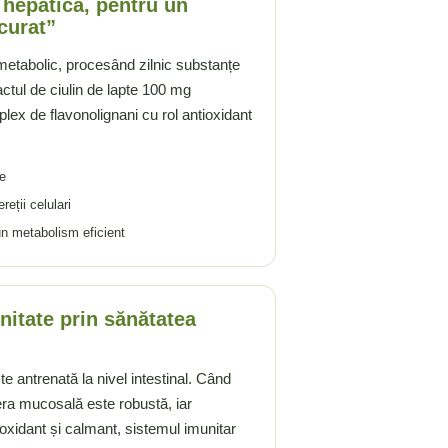
 hepatică, pentru un
curat”
 metabolic, procesând zilnic substanțe
actul de ciulin de lapte 100 mg
lex de flavonolignani cu rol antioxidant
ce
eții celulari
un metabolism eficient
nitate prin sănătatea
e antrenată la nivel intestinal. Când
era mucosală este robustă, iar
oxidant și calmant, sistemul imunitar