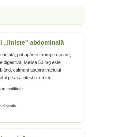
și „liniște” abdominală
e iritată, pot apărea crampe ușoare,
ie digestivă. Melisa 50 mg este
blând, calmant asupra tractului
rtul pe axa intestin–creier.
tru motilitate
o-digestiv