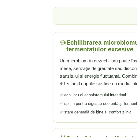
Ciuperci Medicinale
Nuca Neagra
Tirozina
Triphala
Nattokinase
PARAZITI INTESTINALI
Turmeric (Curcumin)
Niacina (Vitamina B3)
Pau D’Arco
GLICOZAMINOGLICANI
O
Nuca Neagra
Acid Hialuronic
Omega 3
Berberina
🦠
Echilibrarea microbiomul
Colagen
Oregano
Wormwood (Artemisia)
fermentațiilor excesive
Condroitina
P
Glucozamina
Un microbiom în dezechilibru poate î
Pau D’Arco
mese, senzație de greutate sau disconfo
MSM (Metilsulfonilmetan)
Piridoxina (Vitamina B6)
tranzitului și energie fluctuantă. Comb
NUTRITIE SPORTIVA
Potasiu
4:1 și acid caprilic susține un mediu int
Pre-Workout
Pregnenolone
Stimulente Hormonale
Probiotice
✅ echilibru al ecosistemului intestinal
Creatina
Pygeum
✅ sprijin pentru digestie coerentă și ferment
Panax Ginseng
✅ stare generală de bine și confort zilnic
Q
Quercetina
R