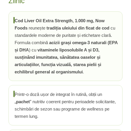
Zilnic
Rhodiola
Riboflavina (Vitamina B2)
Cod Liver Oil Extra Strength, 1.000 mg, Now
Riboza
Foods
reunește
tradiția uleiului din ficat de cod
cu
Rozmarin (Rosemary)
standardele moderne de puritate și etichetare clară.
Rutin (Vitamina P)
Formula combină
acizii grași omega-3 naturali (EPA
Reishi Ciuperca (Ganoderma)
și DHA
) cu
vitaminele liposolubile A și D3,
Resveratrol
susținând imunitatea, sănătatea oaselor și
S
articulațiilor, funcția vizuală, starea pielii și
Saw Palmetto (Palmier Pitic)
echilibrul general al organismului
.
Seleniu
Serapeptaza
Shiitake Mushroom
Printr-o doză ușor de integrat în rutină, obții un
Silimarina Milk Thistle
„
pachet
” nutritiv coerent pentru perioadele solicitante,
Strontiu
schimbări de sezon sau programe de wellness pe
Sulforafan (broccoli)
termen lung.
Sunatoare (St. John's Wort)
T