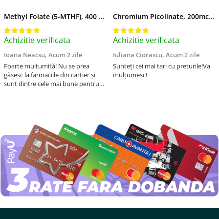
Methyl Folate (5-MTHF), 400 mcg, Jarrow Formulas, 60 capsule
Chromium Picolinate, 200mcg, Swanson, 100 capsule SW922
Achizitie verificata
Achizitie verificata
Ioana Neacsu,
Acum 2 zile
Iuliana Ciorascu,
Acum 2 zile
Foarte mulțumită! Nu se prea
Sunteți cei mai tari cu preturile!Va
găsesc la farmaciile din cartier și
mulțumesc!
sunt dintre cele mai bune pentru
asimilarea folatului. Preț foarte
bun, livrare în mai puțin de 2 zile!
Mulțumesc!