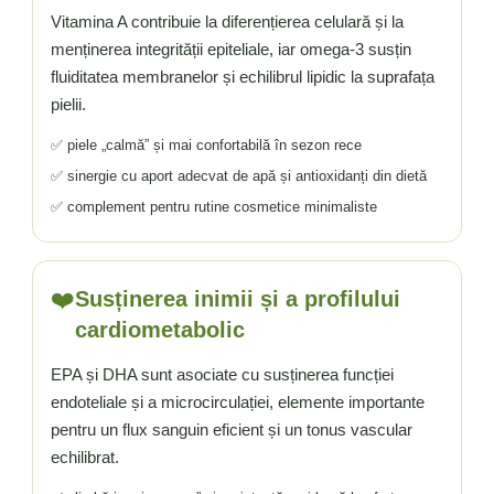
Vitamina A contribuie la diferențierea celulară și la
menținerea integrității epiteliale, iar omega-3 susțin
fluiditatea membranelor și echilibrul lipidic la suprafața
pielii.
✅ piele „calmă” și mai confortabilă în sezon rece
✅ sinergie cu aport adecvat de apă și antioxidanți din dietă
✅ complement pentru rutine cosmetice minimaliste
❤️
Susținerea inimii și a profilului
cardiometabolic
EPA și DHA sunt asociate cu susținerea funcției
endoteliale și a microcirculației, elemente importante
pentru un flux sanguin eficient și un tonus vascular
echilibrat.