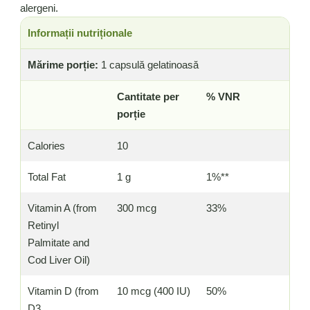
alergeni.
Informații nutriționale
Mărime porție:
1 capsulă gelatinoasă
Cantitate per
% VNR
porție
Calories
10
Total Fat
1 g
1%**
Vitamin A (from
300 mcg
33%
Retinyl
Palmitate and
Cod Liver Oil)
Vitamin D (from
10 mcg (400 IU)
50%
D3