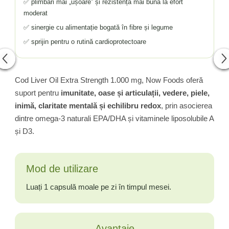
✅ plimbări mai „ușoare” și rezistență mai bună la efort
moderat
✅ sinergie cu alimentație bogată în fibre și legume
✅ sprijin pentru o rutină cardioprotectoare
Cod Liver Oil Extra Strength 1.000 mg, Now Foods oferă
suport pentru
imunitate, oase și articulații, vedere, piele,
inimă, claritate mentală și echilibru redox
, prin asocierea
dintre omega-3 naturali EPA/DHA și vitaminele liposolubile A
și D3.
Mod de utilizare
Luați 1 capsulă moale pe zi în timpul mesei.
Avantaje