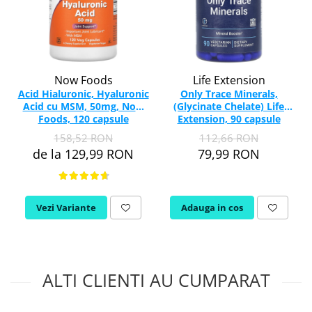
Now Foods
Life Extension
Acid Hialuronic, Hyaluronic
Only Trace Minerals,
Acid cu MSM, 50mg, Now
(Glycinate Chelate) Life
Foods, 120 capsule
Extension, 90 capsule
158,52 RON
112,66 RON
de la 129,99 RON
79,99 RON
Vezi Variante
Adauga in cos
ALTI CLIENTI AU CUMPARAT