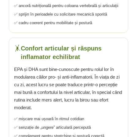
✅ ancoră nutrițională pentru coloana vertebrală și articulații
✅ sprijin în perioadele cu solicitare mecanică sporită
✅ cadru coerent pentru mobilitate și postură
🤸
Confort articular și răspuns
inflamator echilibrat
EPA și DHA sunt bine-cunoscute pentru rolul lor în
modularea căilor pro- și anti-inflamatorii. În viața de zi
cu zi, acest lucru se poate traduce printr-o percepție
mai bună a confortului la nivel articular, în special când
rutina include mers alert, lucru la birou sau efort
moderat.
✅ mișcare mai ușoară în ritmul cotidian
✅ senzație de „ungere” articulară percepută
✅ complement pentru stretching și postură corectă