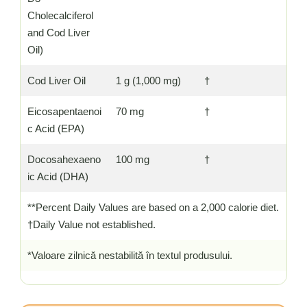
Cholecalciferol
and Cod Liver
Oil)
Cod Liver Oil
1 g (1,000 mg)
†
Eicosapentaenoi
70 mg
†
c Acid (EPA)
Docosahexaeno
100 mg
†
ic Acid (DHA)
**Percent Daily Values are based on a 2,000 calorie diet.
†Daily Value not established.
*Valoare zilnică nestabilită în textul produsului.