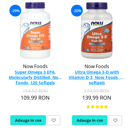
-29%
-20%
Now Foods
Now Foods
Super Omega 3 EPA,
Ultra Omega 3-D with
Molecularly Distilled, Now
Vitamin D-3, Now Foods, 90
Foods, 120 Softgels
softgels
154,92 RON
174,99 RON
109,99 RON
139,99 RON
Adauga in cos
Adauga in cos