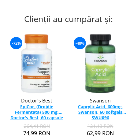
Clienții au cumpărat și:
-72%
-48%
Doctor's Best
Swanson
EpiCor, (Drojdie
Caprylic Acid, 600mg,
Fermentata) 500 mg,
Swanson, 60 softgels
Doctor's Best, 60 capsule
SWU096
264,41 RON
121,13 RON
74,99 RON
62,99 RON