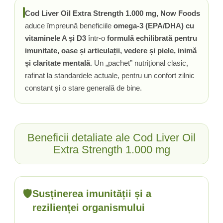
Cod Liver Oil Extra Strength 1.000 mg, Now Foods
Tiamina (Vitamina B1)
aduce împreună beneficiile
omega-3 (EPA/DHA) cu
Taurina
vitaminele A și D3
într-o
formulă echilibrată pentru
Tirozina
imunitate, oase și articulații, vedere și piele, inimă
Tribulus (Coltii Babei)
și claritate mentală
. Un „pachet” nutrițional clasic,
Triptofan
rafinat la standardele actuale, pentru un confort zilnic
Turmeric (Curcumin)
constant și o stare generală de bine.
U
Ulei de Cocos
Ulei Seminte Dovleac (Pumpkin)
Ulm Alunecos (Slippery Elm)
Beneficii detaliate ale Cod Liver Oil
Urzica (Stinging Nettle)
Extra Strength 1.000 mg
Usturoi (Garlic)
V
Valeriana
🛡️
Susținerea imunității și a
Vitamina B12 (Cobalamina)
rezilienței organismului
Vitamina A (Retinol)