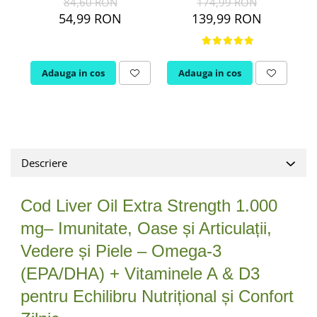
84,60 RON
174,99 RON
Ciuperci Medicinale
Nuca Neagra
Tirozina
54,99 RON
139,99 RON
Triphala
Nattokinase
PARAZITI INTESTINALI
Turmeric (Curcumin)
Niacina (Vitamina B3)
Pau D’Arco
GLICOZAMINOGLICANI
O
Nuca Neagra
Adauga in cos
Adauga in cos
Acid Hialuronic
Omega 3
Berberina
Colagen
Oregano
Wormwood (Artemisia)
Condroitina
P
Glucozamina
Pau D’Arco
MSM (Metilsulfonilmetan)
Descriere
Piridoxina (Vitamina B6)
NUTRITIE SPORTIVA
Potasiu
Pre-Workout
Pregnenolone
Cod Liver Oil Extra Strength 1.000
Stimulente Hormonale
Probiotice
mg– Imunitate, Oase și Articulații,
Creatina
Pygeum
Vedere și Piele – Omega-3
Panax Ginseng
(EPA/DHA) + Vitaminele A & D3
Q
pentru Echilibru Nutrițional și Confort
Quercetina
R