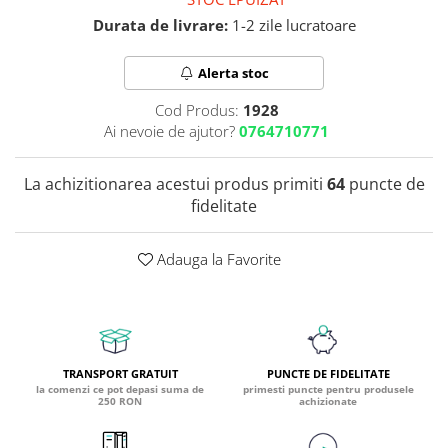
Coada de Curcan Ciuperca
Durata de livrare:
1-2 zile lucratoare
Saccharomyces Boulardii
Gheara Pisicii (Cat's Claw)
Melatonina
CAROTENOIZI
Ginkgo Biloba
Alerta stoc
DETOXIFIERE SI SLABIRE
Glucozamina
Astaxantina
Glutamina
Garcinia
Beta-Caroten
Cod Produs:
1928
Glutation
Ai nevoie de ajutor?
0764710771
CLA (Acid Linoleic Conjugat)
Licopen
Gotu Kola (Brahmi)
Chlorella
Luteina
Graviola
La achizitionarea acestui produs primiti
64
puncte de
ANTIINFLAMATOARE SI
Zeaxantina
fidelitate
ANALGEZICE
GABA
NOOTROPICE
I
Gheara Diavolului (Devil's Claw)
5-HTP
Adauga la Favorite
Boswellia
Inozitol (Vitamina B8)
GABA
Ghimbir (Ginger)
Inulina
L-Dopa
Bromelaina
Iod (Kelp)
Lecitina
INFECTII URINARE
Iarba Tapului (Horny Goat)
Melatonina
Indole-3-Carbinol
Merisoare (Cranberry)
Tirozina
TRANSPORT GRATUIT
PUNCTE DE FIDELITATE
la comenzi ce pot depasi suma de
primesti puncte pentru produsele
K
D-Mannose
MINERALE
250 RON
achizionate
Usturoi (Garlic)
Kudzu
Bor (Boron)