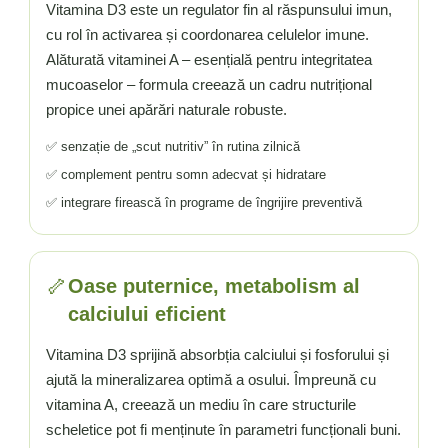
Vitamina C
Vitamina D3 este un regulator fin al răspunsului imun,
Vitamina D
cu rol în activarea și coordonarea celulelor imune.
W
Alăturată vitaminei A – esențială pentru integritatea
mucoaselor – formula creează un cadru nutrițional
Wormwood (Artemisia)
propice unei apărări naturale robuste.
Y
Yucca
✅ senzație de „scut nutritiv” în rutina zilnică
Z
✅ complement pentru somn adecvat și hidratare
✅ integrare firească în programe de îngrijire preventivă
Zeaxantina
Zinc
🦴
Oase puternice, metabolism al
calciului eficient
Vitamina D3 sprijină absorbția calciului și fosforului și
ajută la mineralizarea optimă a osului. Împreună cu
vitamina A, creează un mediu în care structurile
scheletice pot fi menținute în parametri funcționali buni.