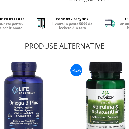
E FIDELITATE
FanBox / EasyBox
C
puncte pentru
livrare in peste 9000 de
oriun
e achizionate
lockere din tara
R
PRODUSE ALTERNATIVE
-42%