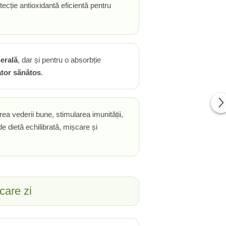
ecție antioxidantă eficientă pentru
nerală
, dar și pentru o absorbție
ator sănătos
.
erea vederii bune, stimularea imunității,
de dietă echilibrată, mișcare și
care zi