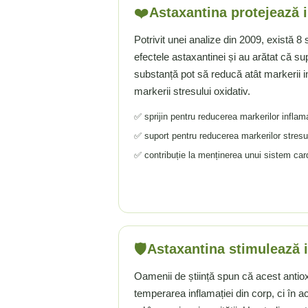
Ciuperci Medicinale
Nuca Neagra
Tirozina
❤️
Astaxantina protejează 
Triphala
Nattokinase
PARAZITI INTESTINALI
Potrivit unei analize din 2009, există 8 
Turmeric (Curcumin)
Niacina (Vitamina B3)
Pau D’Arco
efectele astaxantinei și au arătat că s
GLICOZAMINOGLICANI
O
Nuca Neagra
substanță pot să reducă atât markerii in
Acid Hialuronic
Omega 3
Berberina
markerii stresului oxidativ.
Colagen
Oregano
Wormwood (Artemisia)
✅ sprijin pentru reducerea markerilor inflama
Condroitina
P
Glucozamina
✅ suport pentru reducerea markerilor stresul
Pau D’Arco
MSM (Metilsulfonilmetan)
✅ contribuție la menținerea unui sistem ca
Piridoxina (Vitamina B6)
NUTRITIE SPORTIVA
Potasiu
Pre-Workout
Pregnenolone
Stimulente Hormonale
Probiotice
Creatina
Pygeum
🛡️
Panax Ginseng
Astaxantina stimulează 
Q
Oamenii de știință spun că acest antiox
Quercetina
temperarea inflamației din corp, ci în a
R