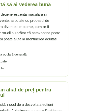
ută să ai vederea bună
i degenerescența maculară și
vente, asociate cu procesul de
za diverse simptome, cum ar fi
 studii au arătat că astaxantina poate
i poate ajuta la menținerea acuității
ea oculară generală
zuale
chi
n aliat de preț pentru
lui
tă, riscul de a dezvolta afecțiuni
aladia Alzheimer sau boala Parkinson,