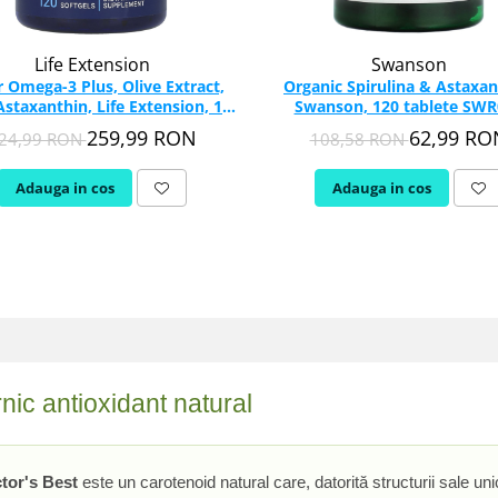
Life Extension
Swanson
 Omega-3 Plus, Olive Extract,
Organic Spirulina & Astaxan
 Astaxanthin, Life Extension, 120
Swanson, 120 tablete SWR
softgels
259,99 RON
62,99 RO
24,99 RON
108,58 RON
Adauga in cos
Adauga in cos
nic antioxidant natural
tor's Best
este un carotenoid natural care, datorită structurii sale un