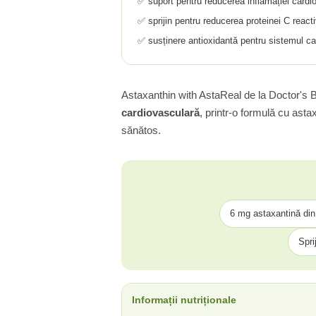
✅ suport pentru reducerea inflamației cardi
Tiamina (Vitamina B1)
✅ sprijin pentru reducerea proteinei C react
Taurina
✅ susținere antioxidantă pentru sistemul ca
Tirozina
Tribulus (Coltii Babei)
Triptofan
Astaxanthin with AstaReal de la Doctor's 
Turmeric (Curcumin)
cardiovasculară
, printr-o formulă cu ast
sănătos.
U
Ulei de Cocos
Ulei Seminte Dovleac (Pumpkin)
Ulm Alunecos (Slippery Elm)
Urzica (Stinging Nettle)
6 mg astaxantină din
Usturoi (Garlic)
Spri
V
Valeriana
Vitamina B12 (Cobalamina)
Informații nutriționale
Vitamina A (Retinol)