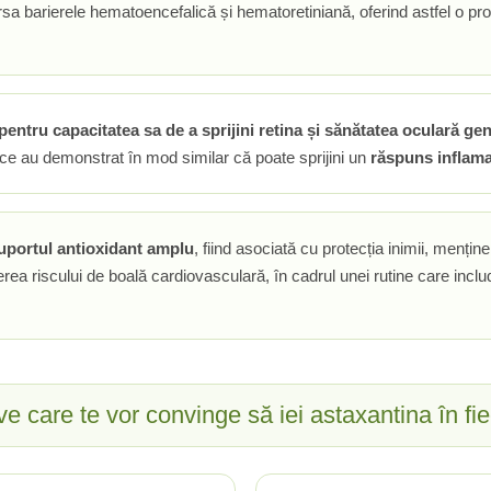
sa barierele hematoencefalică și hematoretiniană, oferind astfel o prot
pentru capacitatea sa de a sprijini retina și sănătatea oculară ge
țifice au demonstrat în mod similar că poate sprijini un
răspuns inflam
uportul antioxidant amplu
, fiind asociată cu protecția inimii, mențin
erea riscului de boală cardiovasculară, în cadrul unei rutine care inclu
ve care te vor convinge să iei astaxantina în fie