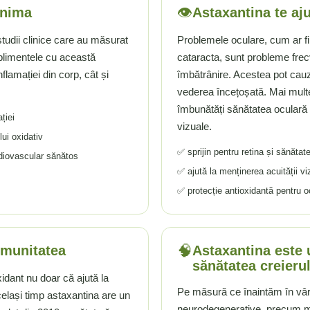
👁️
inima
Astaxantina te aj
studii clinice care au măsurat
Problemele oculare, cum ar f
uplimentele cu această
cataracta, sunt probleme frec
flamației din corp, cât și
îmbătrânire. Acestea pot cau
vederea încețoșată. Mai multe
îmbunătăți sănătatea oculară ș
ției
vizuale.
ui oxidativ
✅ sprijin pentru retina și sănătat
rdiovascular sănătos
✅ ajută la menținerea acuității vi
✅ protecție antioxidantă pentru o
🧠
imunitatea
Astaxantina este u
sănătatea creieru
idant nu doar că ajută la
Pe măsură ce înaintăm în vârs
celași timp astaxantina are un
neurodegenerative, precum m