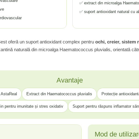
ovasculare
✅ extract din microalga Haemato
ive
✅ suport antioxidant natural cu a
rdiovascular
Best oferă un suport antioxidant complex pentru
ochi, creier, sistem 
axantină naturală din microalga Haematococcus pluvialis, orientată cătr
Avantaje
 AstaReal
Extract din Haematococcus pluvialis
Protecție antioxidant
jin pentru imunitate și stres oxidativ
Suport pentru răspuns inflamator să
Mod de utiliza