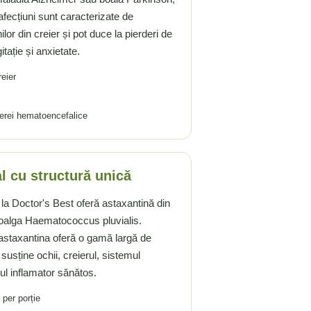
fecțiuni sunt caracterizate de
lor din creier și pot duce la pierderi de
tație și anxietate.
reier
ierei hematoencefalice
l cu structură unică
la Doctor's Best oferă astaxantină din
roalga Haematococcus pluvialis.
, astaxantina oferă o gamă largă de
 susține ochii, creierul, sistemul
ul inflamator sănătos.
per porție