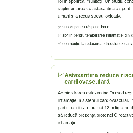
rol în sporirea imunității. Un studiu con
Rhodiola
suplimentarea cu astaxantină a sporit r
Riboflavina (Vitamina B2)
umani și a redus stresul oxidativ.
Riboza
✅ suport pentru răspuns imun
Rozmarin (Rosemary)
✅ sprijin pentru temperarea inflamației din 
Rutin (Vitamina P)
✅ contribuție la reducerea stresului oxidativ
Reishi Ciuperca (Ganoderma)
Resveratrol
S
Saw Palmetto (Palmier Pitic)
📈
Astaxantina reduce risc
Seleniu
cardiovasculară
Serapeptaza
Administrarea astaxantinei în mod regu
Shiitake Mushroom
inflamație în sistemul cardiovascular. Î
Silimarina Milk Thistle
participanții care au luat 12 miligrame 
Strontiu
să reducă prezența proteinei C reactive
Sulforafan (broccoli)
inflamației.
Sunatoare (St. John's Wort)
T