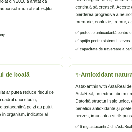
trolat din 2010 a arătat că
continuă să crească. Aceste a
ăspunsul imun al subiecților
pierderea progresivă a neuroni
memorie, confuzie, tremur, agi
✅ protecție antioxidantă pentru c
corp
✅ sprijin pentru sistemul nervos
✅ capacitate de traversare a bar
✨
ul de boală
Antioxidant natura
Astaxanthin with AstaReal de 
lat ar putea reduce riscul de
AstaReal, un extract din mic
n cadrul unui studiu,
Datorită structurii sale unice
de astaxantină pe zi au putut
beneficii antioxidante și poate
 în organism, indicator al
nervos, imunitatea și răspuns
✅ 6 mg astaxantină din AstaReal 