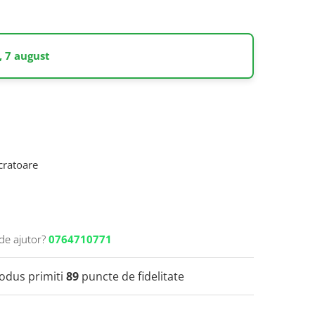
, 7 august
ucratoare
de ajutor?
0764710771
rodus primiti
89
puncte de fidelitate