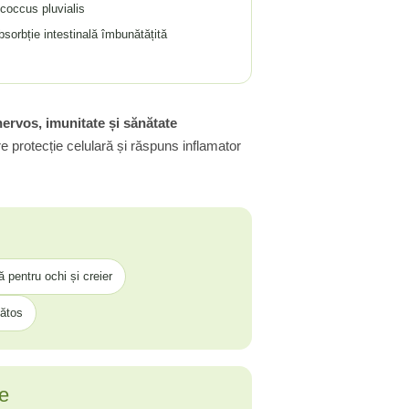
coccus pluvialis
bsorbție intestinală îmbunătățită
nervos, imunitate și sănătate
e protecție celulară și răspuns inflamator
ă pentru ochi și creier
nătos
re