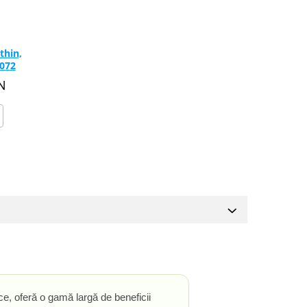
thin,
072
N
ice, oferă o gamă largă de beneficii