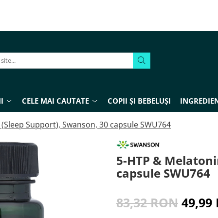
I
CELE MAI CAUTATE
COPII ȘI BEBELUȘI
INGREDIEN
 (Sleep Support), Swanson, 30 capsule SWU764
5-HTP & Melatoni
capsule SWU764
83,32 RON
49,99