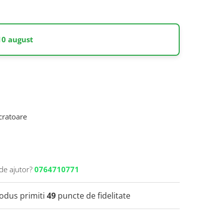
10 august
ucratoare
de ajutor?
0764710771
rodus primiti
49
puncte de fidelitate