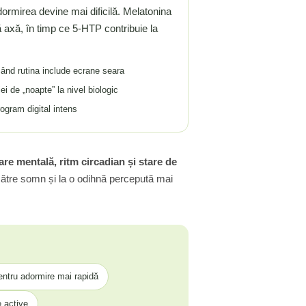
adormirea devine mai dificilă. Melatonina
ă axă, în timp ce 5-HTP contribuie la
când rutina include ecrane seara
ei de „noapte” la nivel biologic
rogram digital intens
re mentală, ritm circadian și stare de
ă către somn și la o odihnă percepută mai
pentru adormire mai rapidă
 active