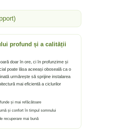
pport)
i profund și a calității
ară doar în ore, ci în profunzime și
cial poate lăsa aceeași oboseală ca o
nată urmărește să sprijine instalarea
tectură mai eficientă a ciclurilor
funde și mai refăcătoare
urnă și confort în timpul somnului
 de recuperare mai bună