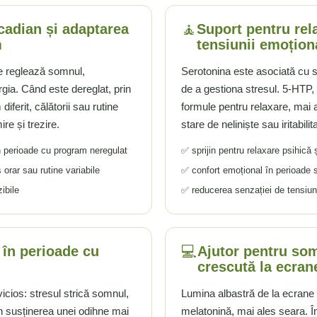
🧘
rcadian și adaptarea
Suport pentru rel
m
tensiunii emoțion
re reglează somnul,
Serotonina este asociată cu s
gia. Când este dereglat, prin
de a gestiona stresul. 5-HTP, 
iferit, călătorii sau rutine
formule pentru relaxare, mai 
ire și trezire.
stare de neliniște sau iritabilit
în perioade cu program neregulat
✅ sprijin pentru relaxare psihică și
 orar sau rutine variabile
✅ confort emoțional în perioade s
ibile
✅ reducerea senzației de tensiun
💻
 în perioade cu
Ajutor pentru so
crescută la ecran
icios: stresul strică somnul,
Lumina albastră de la ecrane 
in susținerea unei odihne mai
melatonină, mai ales seara. În 