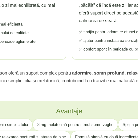
 o zi mai echilibrată, cu mai
„păcălit” că încă este zi, iar 
oferă suport direct pe aceast
calmarea de seară.
 mai eficientă
✅ sprijin pentru adormire atunci 
ului de calitate
✅ ajutor pentru instalarea senzați
 perioade aglomerate
✅ confort sporit în perioade cu p
son oferă un suport complex pentru
adormire, somn profund, relaxa
onia simplicifolia și melatonină, contribuind la o tranziție mai natural
Avantaje
ia simplicifolia
3 mg melatonină pentru ritmul somn-veghe
Sprijin 
 relaxarea nocturnă și starea de bine
Formulă simplă cu două ingrediente