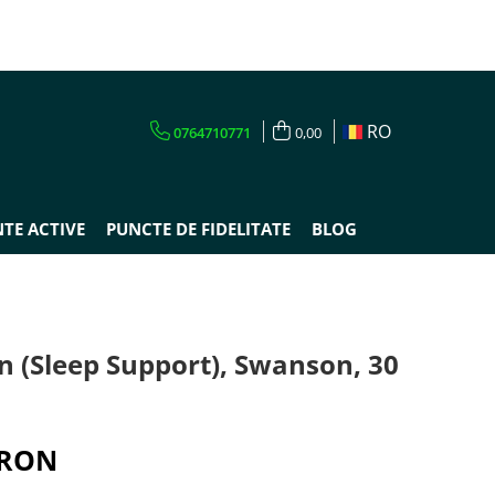
RO
0764710771
0,00
TE ACTIVE
PUNCTE DE FIDELITATE
BLOG
n (Sleep Support), Swanson, 30
 RON