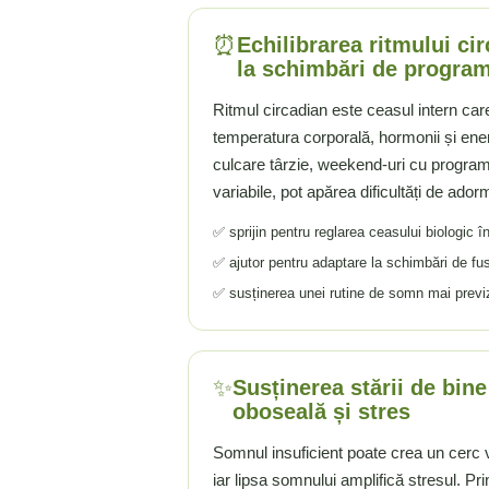
Rhodiola
⏰
Echilibrarea ritmului ci
Riboflavina (Vitamina B2)
la schimbări de progra
Riboza
Ritmul circadian este ceasul intern ca
Rozmarin (Rosemary)
temperatura corporală, hormonii și ener
Rutin (Vitamina P)
culcare târzie, weekend-uri cu program d
Reishi Ciuperca (Ganoderma)
variabile, pot apărea dificultăți de adorm
Resveratrol
S
✅ sprijin pentru reglarea ceasului biologic 
Saw Palmetto (Palmier Pitic)
✅ ajutor pentru adaptare la schimbări de fus
Seleniu
✅ susținerea unei rutine de somn mai previz
Serapeptaza
Shiitake Mushroom
Silimarina Milk Thistle
✨
Susținerea stării de bine
Strontiu
oboseală și stres
Sulforafan (broccoli)
Somnul insuficient poate crea un cerc v
Sunatoare (St. John's Wort)
iar lipsa somnului amplifică stresul. Pr
T