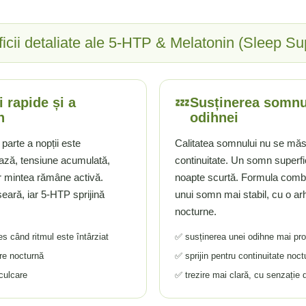
icii detaliate ale 5-HTP & Melatonin (Sleep Su
💤
 rapide și a
Susținerea somnulu
n
odihnei
parte a nopții este
Calitatea somnului nu se măso
ează, tensiune acumulată,
continuitate. Un somn superfi
r mintea rămâne activă.
noapte scurtă. Formula combi
eară, iar 5-HTP sprijină
unui somn mai stabil, cu o arhi
nocturne.
es când ritmul este întârziat
✅ susținerea unei odihne mai pro
are nocturnă
✅ sprijin pentru continuitate noct
culcare
✅ trezire mai clară, cu senzație