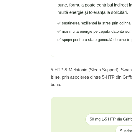
bune, formula poate contribui indirect la
Tiamina (Vitamina B1)
multă energie și toleranță la solicitări.
Taurina
✅ susținerea rezilienței la stres prin odihnă
Tirozina
Tribulus (Coltii Babei)
✅ mai multă energie percepută datorită somn
Triptofan
✅ sprijin pentru o stare generală de bine în
Turmeric (Curcumin)
U
Ulei de Cocos
5-HTP & Melatonin (Sleep Support), Swan
Ulei Seminte Dovleac (Pumpkin)
bine
, prin asocierea dintre 5-HTP din Griff
Ulm Alunecos (Slippery Elm)
bună.
Urzica (Stinging Nettle)
Usturoi (Garlic)
V
Valeriana
Vitamina B12 (Cobalamina)
50 mg L-5 HTP din Griffon
Vitamina A (Retinol)
Susține