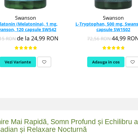
Swanson
Swanson
latonin (Melatonina), 1 mg,
L-Tryptophan, 500 mg, Swans
anson, 120 capsule SW542
capsule SW1502
de la 24,99 RON
44,99 RO
,15 RON
72,56 RON
Vezi Variante
Adauga in cos
e Mai Rapidă, Somn Profund și Echilibru al 
cadian și Relaxare Nocturnă