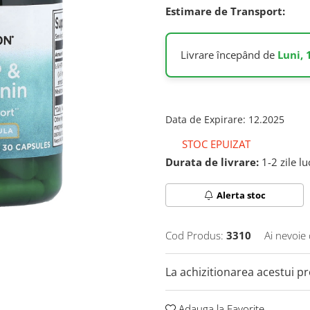
Estimare de Transport:
Livrare începând de
Luni, 
Data de Expirare
:
12.2025
STOC EPUIZAT
Durata de livrare:
1-2 zile l
Alerta stoc
Cod Produs:
3310
Ai nevoie 
La achizitionarea acestui p
Adauga la Favorite