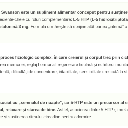
 Swanson este un supliment alimentar conceput pentru susținerea
rediente-cheie cu roluri complementare:
L-5 HTP (L-5 hidroxitriptof
latonină 3 mg
. Formula urmărește să sprijine atât partea „internă” 
roces fiziologic complex, în care creierul și corpul trec prin cicl
darea memoriei, reglaj hormonal, regenerare tisulară și echilibru imun
entă, dificultăți de concentrare, iritabilitate, sensibilitate crescută la
ociat cu „semnalul de noapte”, iar 5-HTP este un precursor al s
l, relaxare și starea de bine
. Astfel, asocierea dintre 5-HTP și mel
 și susținerea ritmului circadian pentru adormire.