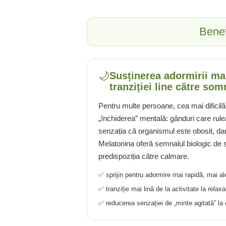
Ciuperci Medicinale
Nuca Neagra
Tirozina
Triphala
Nattokinase
PARAZITI INTESTINALI
Benef
Turmeric (Curcumin)
Niacina (Vitamina B3)
Pau D’Arco
GLICOZAMINOGLICANI
O
Nuca Neagra
Acid Hialuronic
Omega 3
Berberina
Colagen
Oregano
🌙
Susținerea adormirii mai
Wormwood (Artemisia)
tranziției line către som
Condroitina
P
Glucozamina
Pau D’Arco
Pentru multe persoane, cea mai dificilă 
MSM (Metilsulfonilmetan)
Piridoxina (Vitamina B6)
„închiderea” mentală: gânduri care rul
NUTRITIE SPORTIVA
Potasiu
senzația că organismul este obosit, da
Pre-Workout
Pregnenolone
Melatonina oferă semnalul biologic de s
Stimulente Hormonale
Probiotice
predispoziția către calmare.
Creatina
Pygeum
✅ sprijin pentru adormire mai rapidă, mai al
Panax Ginseng
✅ tranziție mai lină de la activitate la relax
Q
✅ reducerea senzației de „minte agitată” la 
Quercetina
R