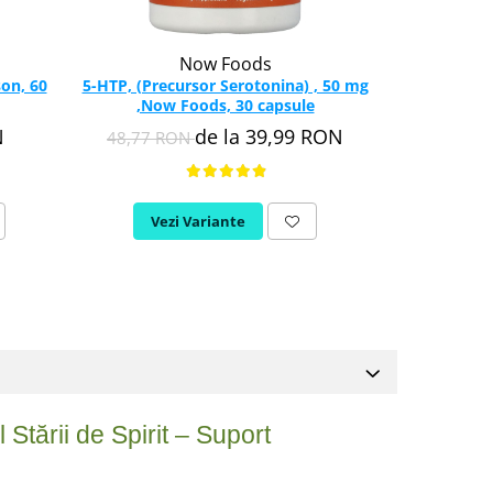
Now Foods
on, 60
5-HTP, (Precursor Serotonina) , 50 mg
,Now Foods, 30 capsule
N
de la 39,99 RON
48,77 RON
Vezi Variante
Stării de Spirit – Suport