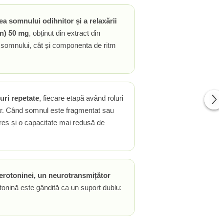
 somnului odihnitor și a relaxării
an) 50 mg
, obținut din extract din
a somnului, cât și componenta de ritm
uri repetate
, fiecare etapă având roluri
itar. Când somnul este fragmentat sau
 stres și o capacitate mai redusă de
erotoninei, un neurotransmițător
atonină este gândită ca un suport dublu: