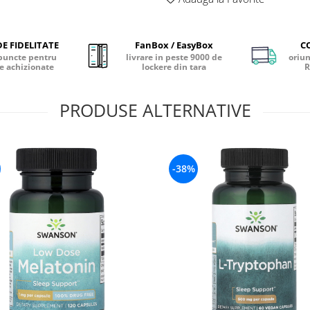
E FIDELITATE
FanBox / EasyBox
C
puncte pentru
livrare in peste 9000 de
oriun
e achizionate
lockere din tara
R
PRODUSE ALTERNATIVE
-38%