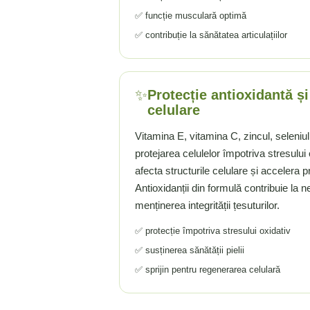
✅ funcție musculară optimă
Tiamina (Vitamina B1)
✅ contribuție la sănătatea articulațiilor
Taurina
Tirozina
Tribulus (Coltii Babei)
Triptofan
✨
Protecție antioxidantă și
celulare
Turmeric (Curcumin)
U
Vitamina E, vitamina C, zincul, seleniul
Ulei de Cocos
protejarea celulelor împotriva stresului o
Ulei Seminte Dovleac (Pumpkin)
afecta structurile celulare și accelera 
Ulm Alunecos (Slippery Elm)
Antioxidanții din formulă contribuie la neu
Urzica (Stinging Nettle)
menținerea integrității țesuturilor.
Usturoi (Garlic)
✅ protecție împotriva stresului oxidativ
V
✅ susținerea sănătății pielii
Valeriana
✅ sprijin pentru regenerarea celulară
Vitamina B12 (Cobalamina)
Vitamina A (Retinol)