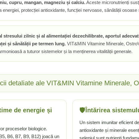
leniu, cupru, mangan, magneziu și calciu.
Aceste micronutrienți sus
energiei, protecției antioxidante, funcției nervoase, sănătății osoase și
 al stresului zilnic și al alimentației dezechilibrate, aportul adecv
ței și sănătății pe termen lung.
VIT&MIN Vitamine Minerale, OstroVi
rmonioasă a tuturor sistemelor și la menținerea vitalității generale.
cii detaliate ale VIT&MIN Vitamine Minerale, O
🛡️
time de energie și
Întărirea sistemul
Un sistem imunitar eficient d
or proceselor biologice.
antioxidante și minerale esenț
B5, B6, B7, B9, B12) joacă un
seleniul sunt nutrienți fundam