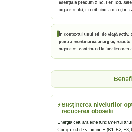
esențiale precum zinc, fier, iod, se
Ciuperci Medicinale
Nuca Neagra
Tirozina
organismului, contribuind la menținerea 
Triphala
Nattokinase
PARAZITI INTESTINALI
Turmeric (Curcumin)
Niacina (Vitamina B3)
Pau D’Arco
GLICOZAMINOGLICANI
O
Nuca Neagra
În contextul unui stil de viață activ,
Acid Hialuronic
Omega 3
Berberina
pentru menținerea energiei, rezisten
Colagen
Oregano
Wormwood (Artemisia)
organism, contribuind la funcționarea a
Condroitina
P
Glucozamina
Pau D’Arco
MSM (Metilsulfonilmetan)
Piridoxina (Vitamina B6)
NUTRITIE SPORTIVA
Potasiu
Benefi
Pre-Workout
Pregnenolone
Stimulente Hormonale
Probiotice
Creatina
Pygeum
⚡
Susținerea nivelurilor op
Panax Ginseng
reducerea oboselii
Q
Energia celulară este fundamentul tutur
Quercetina
Complexul de vitamine B (B1, B2, B3, 
R