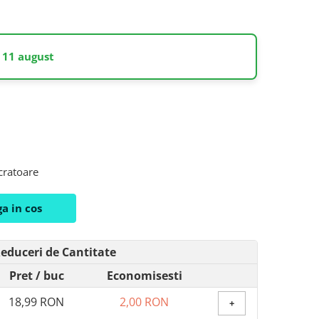
 11 august
ucratoare
a in cos
educeri de Cantitate
Pret
/ buc
Economisesti
18,99 RON
2,00 RON
+