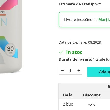
Estimare de Transport:
Livrare începând de
Marți,
Data de Expirare
:
08.2028
In stoc
Durata de livrare:
1-2 zile l
Adaug
R
De la
Discount
2
buc
-5%