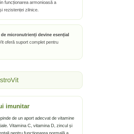
țin funcționarea armonioasă a
 rezistenței zilnice.
at de micronutrienți devine esențial
t oferă suport complet pentru
stroVit
ui imunitar
epinde de un aport adecvat de vitamine
iale. Vitamina C, vitamina D, zincul și
entali pentru funcționarea normală a