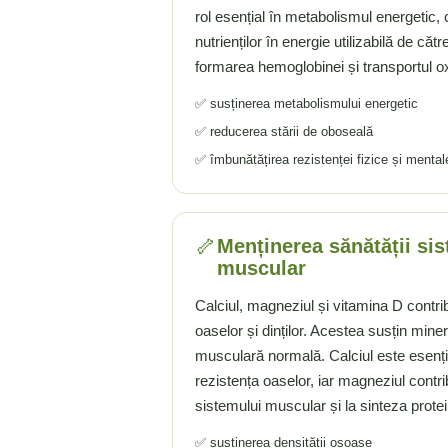
rol esențial în metabolismul energetic,
Rhodiola
nutrienților în energie utilizabilă de cătr
Riboflavina (Vitamina B2)
formarea hemoglobinei și transportul o
Riboza
Rozmarin (Rosemary)
✅ susținerea metabolismului energetic
Rutin (Vitamina P)
✅ reducerea stării de oboseală
Reishi Ciuperca (Ganoderma)
✅ îmbunătățirea rezistenței fizice și mental
Resveratrol
S
Saw Palmetto (Palmier Pitic)
🦴
Menținerea sănătății sis
Seleniu
muscular
Serapeptaza
Calciul, magneziul și vitamina D contri
Shiitake Mushroom
oaselor și dinților. Acestea susțin mine
Silimarina Milk Thistle
musculară normală. Calciul este esenția
Strontiu
rezistența oaselor, iar magneziul contr
Sulforafan (broccoli)
sistemului muscular și la sinteza protei
Sunatoare (St. John's Wort)
✅ susținerea densității osoase
T