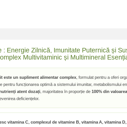
: Energie Zilnică, Imunitate Puternică și S
Complex Multivitaminic și Multimineral Esenți
t este un supliment alimentar complex
, formulat pentru a oferi o
 pentru funcționarea optimă a sistemului imunitar, metabolismului ener
utrienți atent dozați
, majoritatea în proporție de
100% din valoarea 
evenirea deficiențelor.
sesc vitamina C, complexul de vitamine B, vitamina A, vitamina D,