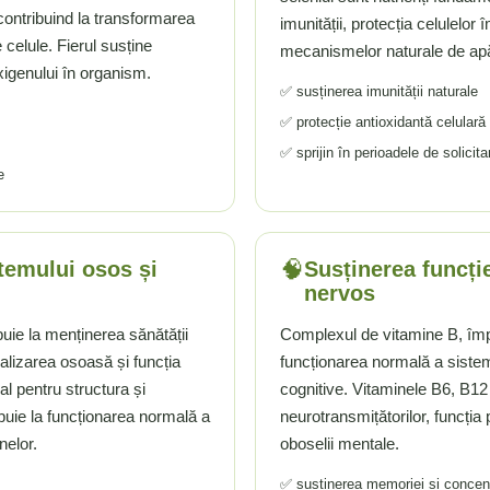
 contribuind la transformarea
imunității, protecția celulelor 
e celule. Fierul susține
mecanismelor naturale de ap
xigenului în organism.
✅ susținerea imunității naturale
✅ protecție antioxidantă celulară
✅ sprijin în perioadele de solicit
e
🧠
temului osos și
Susținerea funcție
nervos
buie la menținerea sănătății
Complexul de vitamine B, împre
ralizarea osoasă și funcția
funcționarea normală a sistem
l pentru structura și
cognitive. Vitaminele B6, B12 ș
ibuie la funcționarea normală a
neurotransmițătorilor, funcția
nelor.
oboselii mentale.
✅ susținerea memoriei și concent