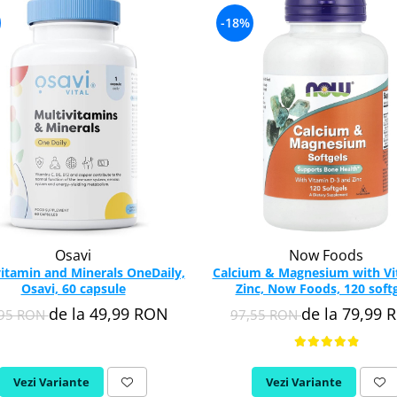
-18%
Osavi
Now Foods
itamin and Minerals OneDaily,
Calcium & Magnesium with Vi
Osavi, 60 capsule
Zinc, Now Foods, 120 soft
de la 49,99 RON
de la 79,99 
,95 RON
97,55 RON
Vezi Variante
Vezi Variante