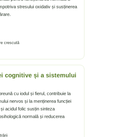
împotriva stresului oxidativ și susținerea
ărare.
are crescută
i cognitive și a sistemului
ună cu iodul și fierul, contribuie la
ului nervos și la menținerea funcției
i acidul folic susțin sinteza
 psihologică normală și reducerea
rării