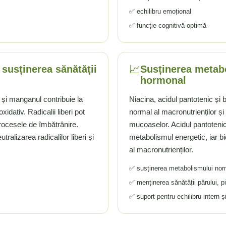
✅ echilibru emoțional
✅ funcție cognitivă optimă
📈
 susținerea sănătății
Susținerea metabo
hormonal
 și manganul contribuie la
Niacina, acidul pantotenic și 
xidativ. Radicalii liberi pot
normal al macronutrienților și l
procesele de îmbătrânire.
mucoaselor. Acidul pantotenic 
tralizarea radicalilor liberi și
metabolismul energetic, iar b
al macronutrienților.
✅ susținerea metabolismului norm
✅ menținerea sănătății părului, pi
✅ suport pentru echilibru intern și