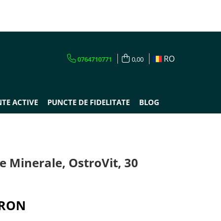
RO
0764710771
0,00
TE ACTIVE
PUNCTE DE FIDELITATE
BLOG
 Minerale, OstroVit, 30
 RON