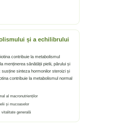
lismului și a echilibrului
biotina contribuie la metabolismul
a menținerea sănătății pielii, părului și
susține sinteza hormonilor steroizi și
iotina contribuie la metabolismul normal
al al macronutrienților
elii și mucoaselor
 vitalitate generală