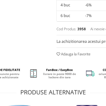
4
buc
-6%
6
buc
-7%
Cod Produs:
3958
Ai nevoie 
La achizitionarea acestui p
Adauga la Favorite
E FIDELITATE
FanBox / EasyBox
C
puncte pentru
livrare in peste 9000 de
oriun
e achizionate
lockere din tara
R
PRODUSE ALTERNATIVE