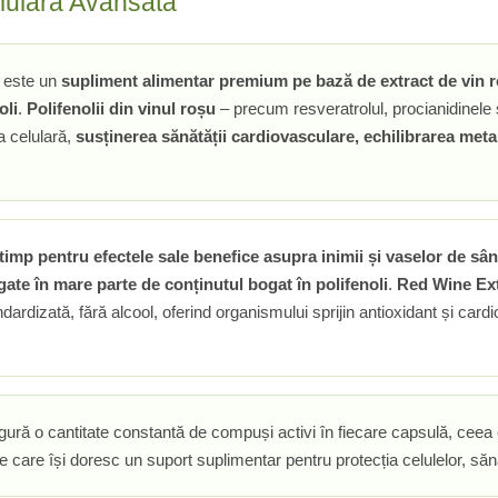
elulară Avansată
este un
supliment alimentar premium pe bază de extract de vin 
oli
.
Polifenolii din vinul roșu
– precum resveratrolul, procianidinele 
ia celulară,
susținerea sănătății cardiovasculare, echilibrarea metab
imp pentru efectele sale benefice asupra inimii și vaselor de sân
ate în mare parte de conținutul bogat în polifenoli
.
Red Wine Ext
ndardizată, fără alcool, oferind organismului sprijin antioxidant și car
gură o cantitate constantă de compuși activi în fiecare capsulă, ceea c
le care își doresc un suport suplimentar pentru protecția celulelor, sănăt