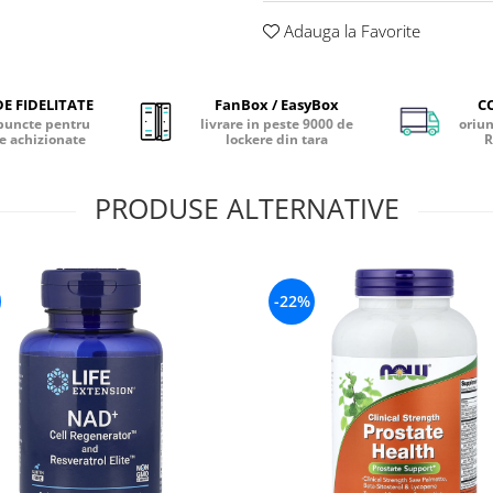
Adauga la Favorite
E FIDELITATE
FanBox / EasyBox
C
puncte pentru
livrare in peste 9000 de
oriun
e achizionate
lockere din tara
R
PRODUSE ALTERNATIVE
-22%