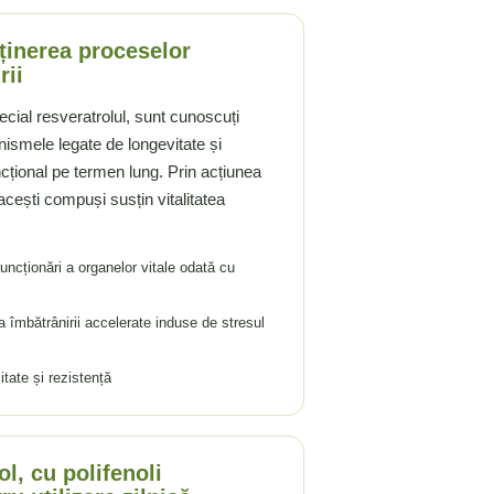
ținerea proceselor
rii
special resveratrolul, sunt cunoscuți
ismele legate de longevitate și
țional pe termen lung. Prin acțiunea
acești compuși susțin vitalitatea
uncționări a organelor vitale odată cu
a îmbătrânirii accelerate induse de stresul
itate și rezistență
l, cu polifenoli