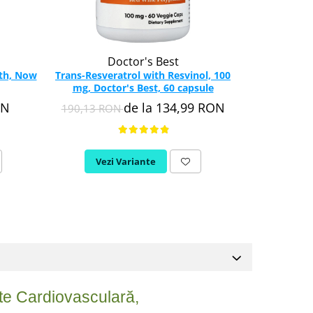
Doctor's Best
gth, Now
Trans-Resveratrol with Resvinol, 100
Resveratrol
mg, Doctor's Best, 60 capsule
Nutri
ON
de la 134,99 RON
190,13 RON
259,9
Vezi Variante
Adau
ate Cardiovasculară,