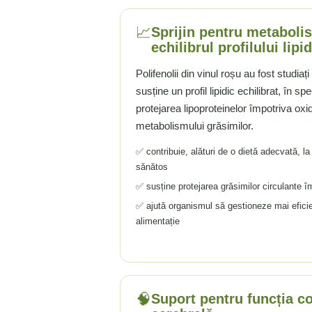
Rhodiola
📈
Sprijin pentru metabolis
Riboflavina (Vitamina B2)
echilibrul profilului lipid
Riboza
Rozmarin (Rosemary)
Polifenolii din vinul roșu au fost studiați
Rutin (Vitamina P)
susține un profil lipidic echilibrat, în s
Reishi Ciuperca (Ganoderma)
protejarea lipoproteinelor împotriva oxidă
metabolismului grăsimilor.
Resveratrol
S
✅ contribuie, alături de o dietă adecvată, la
Saw Palmetto (Palmier Pitic)
sănătos
Seleniu
✅ susține protejarea grăsimilor circulante îm
Serapeptaza
✅ ajută organismul să gestioneze mai eficien
Shiitake Mushroom
alimentație
Silimarina Milk Thistle
Strontiu
Sulforafan (broccoli)
Sunatoare (St. John's Wort)
🧠
Suport pentru funcția co
T