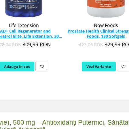
Life Extension
Now Foods
AD+ Cell Regenerator and
Prostate Health Clinical Stren
ratrol Elite, Life Extension, 30
Foods, 180 Softgels
capsule
309,99 RON
329,99 R
78,04 RON
423,06 RON
Adauga in cos
Vezi Variante
vie), 500 mg – Antioxidanți Puternici, Sănăt