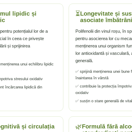
⏳
mul lipidic și
Longevitate și sus
ic
asociate îmbătrâni
 pentru potențialul lor de a
Polifenolii din vinul roșu, în 
pecial în ceea ce privește
pentru asocierea lor cu mecan
rii și sprijinirea
menținerea unui organism func
lor antioxidantă și vasculară, 
generală.
 menținerea unui echilibru lipidic
✅ sprijină menținerea unei bune f
înaintarea în vârstă
potriva stresului oxidativ
✅ contribuie la protecția împotriv
t încărcarea lipidică din
oxidativ
✅ susțin o stare generală de vital
🌿
gnitivă și circulația
Formulă fără alcoo