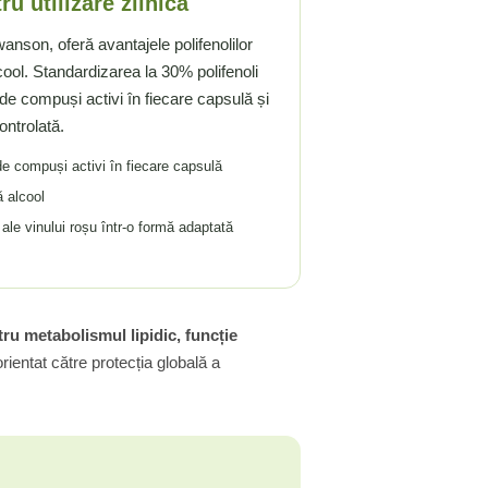
ru utilizare zilnică
nson, oferă avantajele polifenolilor
lcool. Standardizarea la 30% polifenoli
de compuși activi în fiecare capsulă și
ontrolată.
de compuși activi în fiecare capsulă
ă alcool
ale vinului roșu într-o formă adaptată
tru metabolismul lipidic, funcție
ientat către protecția globală a