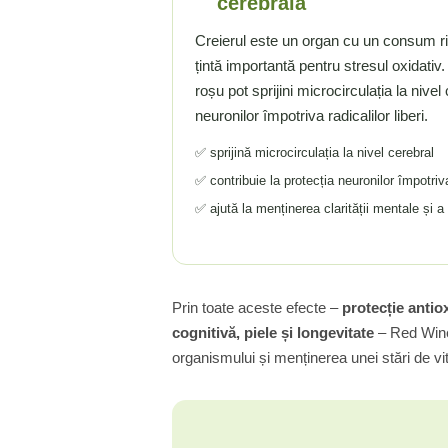
cerebrală
Tiamina (Vitamina B1)
Creierul este un organ cu un consum ridi
Taurina
țintă importantă pentru stresul oxidativ. 
Tirozina
roșu pot sprijini microcirculația la nivel
Tribulus (Coltii Babei)
neuronilor împotriva radicalilor liberi.
Triptofan
✅ sprijină microcirculația la nivel cerebral
Turmeric (Curcumin)
✅ contribuie la protecția neuronilor împotriva 
U
✅ ajută la menținerea clarității mentale și a 
Ulei de Cocos
Ulei Seminte Dovleac (Pumpkin)
Ulm Alunecos (Slippery Elm)
Urzica (Stinging Nettle)
Prin toate aceste efecte –
protecție antio
Usturoi (Garlic)
cognitivă, piele și longevitate
– Red Wine 
V
organismului și menținerea unei stări de vit
Valeriana
Vitamina B12 (Cobalamina)
Vitamina A (Retinol)