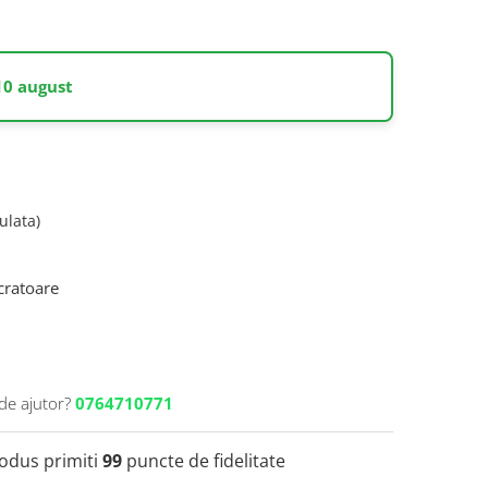
10 august
ulata)
ucratoare
de ajutor?
0764710771
rodus primiti
99
puncte de fidelitate