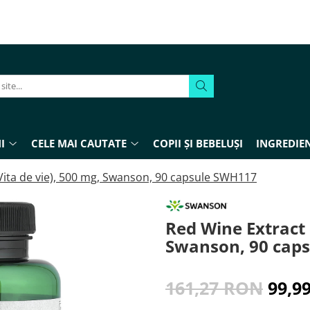
I
CELE MAI CAUTATE
COPII ȘI BEBELUȘI
INGREDIEN
Vita de vie), 500 mg, Swanson, 90 capsule SWH117
Red Wine Extract 
Swanson, 90 cap
161,27 RON
99,9