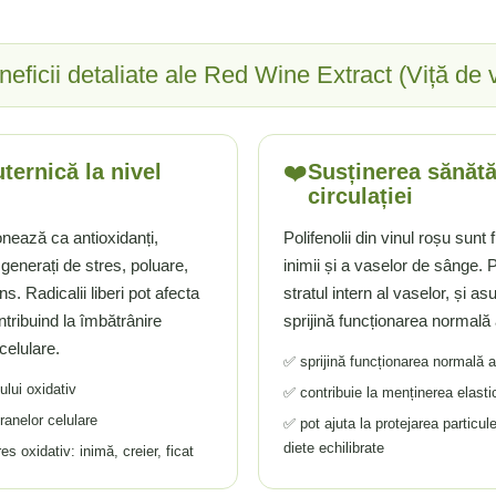
eficii detaliate ale Red Wine Extract (Viță de v
❤️
ternică la nivel
Susținerea sănătă
circulației
ionează ca antioxidanți,
Polifenolii din vinul roșu sunt
i generați de stres, poluare,
inimii și a vaselor de sânge. P
s. Radicalii liberi pot afecta
stratul intern al vaselor, și a
ontribuind la îmbătrânire
sprijină funcționarea normală
celulare.
✅ sprijină funcționarea normală 
ului oxidativ
✅ contribuie la menținerea elastici
ranelor celulare
✅ pot ajuta la protejarea particul
diete echilibrate
s oxidativ: inimă, creier, ficat