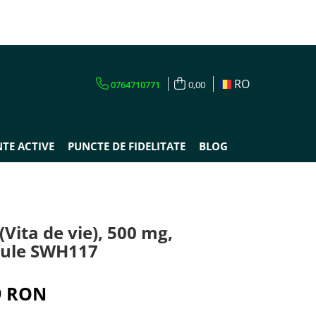
RO
0764710771
0,00
TE ACTIVE
PUNCTE DE FIDELITATE
BLOG
(Vita de vie), 500 mg,
sule SWH117
9 RON