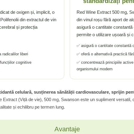
standardizați pent
cat de oxigen și, implicit, o
Red Wine Extract 500 mg, Swa
Polifenolii din extractul de vin
din vinul roșu fără aport de a
 cerebral și protecția
asigură o cantitate constantă 
permite o utilizare ușoară și c
✅ asigură o cantitate constantă 
radicalilor liberi
✅ oferă o alternativă practică făr
funcțiilor cognitive
✅ concentrează principiile active 
organismului modern
xidantă celulară, susținerea sănătății cardiovasculare, sprijin pen
Extract (Viță de vie), 500 mg, Swanson este un supliment versatil, or
alitate și echilibru pe termen lung.
Avantaje