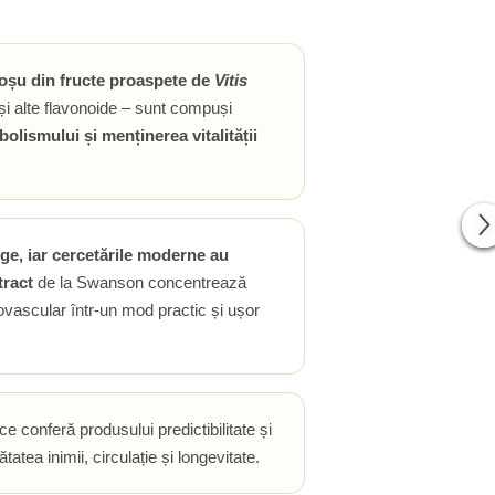
roșu din fructe proaspete de
Vitis
și alte flavonoide – sunt compuși
olismului și menținerea vitalității
ge, iar cercetările moderne au
ract
de la Swanson concentrează
diovascular într-un mod practic și ușor
e conferă produsului predictibilitate și
atea inimii, circulație și longevitate.