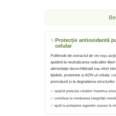
Ciuperci Medicinale
Nuca Neagra
Tirozina
Triphala
Nattokinase
PARAZITI INTESTINALI
Turmeric (Curcumin)
Niacina (Vitamina B3)
Ben
Pau D’Arco
GLICOZAMINOGLICANI
O
Nuca Neagra
Acid Hialuronic
Omega 3
Berberina
Colagen
Oregano
Wormwood (Artemisia)
✨
Protecție antioxidantă pu
Condroitina
P
celular
Glucozamina
Pau D’Arco
Polifenolii din extractul de vin roșu acț
MSM (Metilsulfonilmetan)
Piridoxina (Vitamina B6)
ajutând la neutralizarea radicalilor liber
NUTRITIE SPORTIVA
Potasiu
alimentație dezechilibrată sau efort inten
Pre-Workout
Pregnenolone
lipidele, proteinele și ADN-ul celular, c
Stimulente Hormonale
Probiotice
prematură și la degradarea structurilor 
Creatina
Pygeum
✅ sprijină protecția celulelor împotriva stres
Panax Ginseng
✅ contribuie la menținerea integrității memb
Q
✅ ajută la protejarea organelor expuse la stre
Quercetina
R