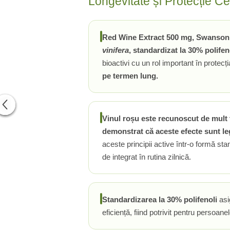
Longevitate și Protecție C
PIETRE LA RINICHI
L
Calciu
Potasiu
Fier (Iron)
Lecitina
Piridoxina (Vitamina B6)
Iod (Kelp)
Litiu
Red Wine Extract 500 mg, Swanson
Vitamina K2
Magneziu
Lizina
vinifera
, standardizat la 30% polifen
AFECTIUNI ALE PROSTATEI
Multiminerale
Luteina
bioactivi cu un rol important în protecț
Seleniu
L-Dopa
Saw Palmetto (Palmier Pitic)
pe termen lung.
Zinc
Lactobacillus
Pygeum
PLANTE MEDICINALE
M
Urzica (Stinging Nettle)
Ulei Seminte Dovleac (Pumpkin)
Aloe vera
MCT Oil
Vinul roșu este recunoscut de mult t
SANATATEA OCHILOR
Nuca Neagra
Melatonina
demonstrat că aceste efecte sunt leg
Pau D’Arco
Menta
Luteina
aceste principii active într-o formă sta
Saw Palmetto (Palmier Pitic)
Merisoare (Cranberry)
Zeaxantina
de integrat în rutina zilnică.
Urzica (Stinging Nettle)
Moringa
Astaxantina
Valeriana
MSM (Metilsulfonilmetan)
Beta-Caroten
AYURVEDICE
Muira Puama
AFECTIUNI ALE TIROIDEI
Standardizarea la 30% polifenoli
asi
Maca
Ashwaganda
Iod (Kelp)
eficiență, fiind potrivit pentru persoane
N
Boswellia
Seleniu