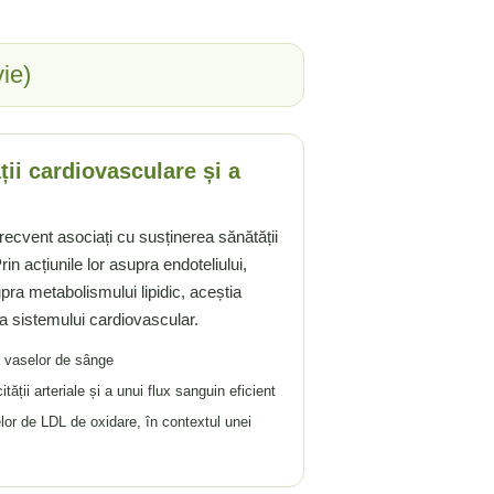
ie)
ții cardiovasculare și a
 frecvent asociați cu susținerea sănătății
rin acțiunile lor asupra endoteliului,
supra metabolismului lipidic, aceștia
 a sistemului cardiovascular.
a vaselor de sânge
tății arteriale și a unui flux sanguin eficient
elor de LDL de oxidare, în contextul unei