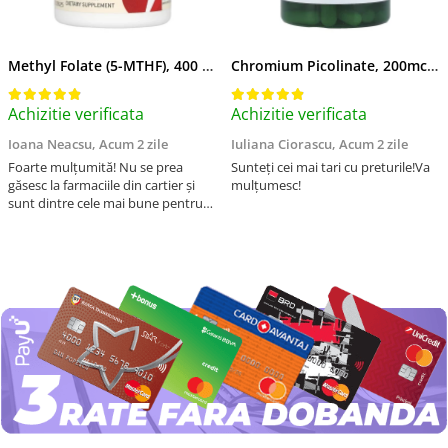
Methyl Folate (5-MTHF), 400 mcg, Jarrow Formulas, 60 capsule
Chromium Picolinate, 200mcg, Swanson, 100 capsule SW922
Achizitie verificata
Achizitie verificata
Ioana Neacsu,
Acum 2 zile
Iuliana Ciorascu,
Acum 2 zile
Foarte mulțumită! Nu se prea
Sunteți cei mai tari cu preturile!Va
găsesc la farmaciile din cartier și
mulțumesc!
sunt dintre cele mai bune pentru
asimilarea folatului. Preț foarte
bun, livrare în mai puțin de 2 zile!
Mulțumesc!