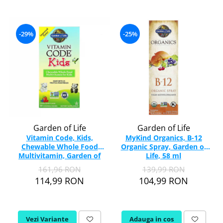
-29%
-25%
Garden of Life
Garden of Life
Vitamin Code, Kids,
MyKind Organics, B-12
Chewable Whole Food
Organic Spray, Garden of
Multivitamin, Garden of
Life, 58 ml
Life, 30 drajeuri
161,96 RON
139,99 RON
114,99 RON
104,99 RON
Vezi Variante
Adauga in cos