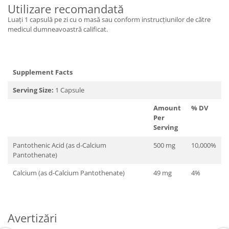
Utilizare recomandată
Luați 1 capsulă pe zi cu o masă sau conform instrucțiunilor de către
medicul dumneavoastră calificat.
Supplement Facts
Serving Size:
1 Capsule
Amount
% DV
Per
Serving
Pantothenic Acid (as d-Calcium
500 mg
10,000%
Pantothenate)
Calcium (as d-Calcium Pantothenate)
49 mg
4%
Avertizări