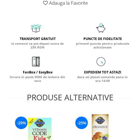
Adauga la Favorite
Coada de Curcan Ciuperca
Saccharomyces Boulardii
Gheara Pisicii (Cat's Claw)
Melatonina
CAROTENOIZI
Ginkgo Biloba
DETOXIFIERE SI SLABIRE
Glucozamina
Astaxantina
Glutamina
Garcinia
Beta-Caroten
TRANSPORT GRATUIT
PUNCTE DE FIDELITATE
Glutation
CLA (Acid Linoleic Conjugat)
Licopen
la comenzi ce pot depasi suma de
primesti puncte pentru produsele
250 RON
achizionate
Gotu Kola (Brahmi)
Chlorella
Luteina
Graviola
ANTIINFLAMATOARE SI
Zeaxantina
ANALGEZICE
GABA
NOOTROPICE
FanBox / EasyBox
EXPEDIEM TOT ASTAZI
I
Gheara Diavolului (Devil's Claw)
5-HTP
livrare in peste 9000 de lockere din
daca ati plasat comanda pana in
tara
ora 14:00
Boswellia
Inozitol (Vitamina B8)
GABA
Ghimbir (Ginger)
Inulina
L-Dopa
PRODUSE ALTERNATIVE
Bromelaina
Iod (Kelp)
Lecitina
INFECTII URINARE
Iarba Tapului (Horny Goat)
Melatonina
Indole-3-Carbinol
Merisoare (Cranberry)
Tirozina
-29%
-25%
K
D-Mannose
MINERALE
Usturoi (Garlic)
Kudzu
Bor (Boron)