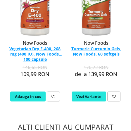
Now Foods
Now Foods
Vegetarian Dry E-400, 268
Turmeric Curcumin Gels,
mg (400 IU), Now Foods,
Now Foods, 60 softgels
100 capsule
146,65 RON
170,72 RON
109,99 RON
de la 139,99 RON
Adauga in cos
Vezi Variante
ALTI CLIENTI AU CUMPARAT