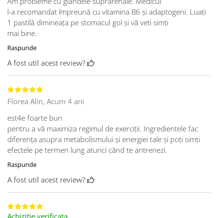
Am probleme cu glandele suprarenale. Medicul
l-a recomandat împreună cu vitamina B6 și adaptogeni. Luați
1 pastilă dimineața pe stomacul gol și vă veti simți
mai bine.
Raspunde
A fost util acest review?
Florea Alin,
Acum 4 ani
est4e foarte bun
pentru a vă maximiza regimul de exerciții. Ingredientele fac
diferența asupra metabolismului și energiei tale și poți simți
efectele pe termen lung atunci când te antrenezi.
Raspunde
A fost util acest review?
Achizitie verificata