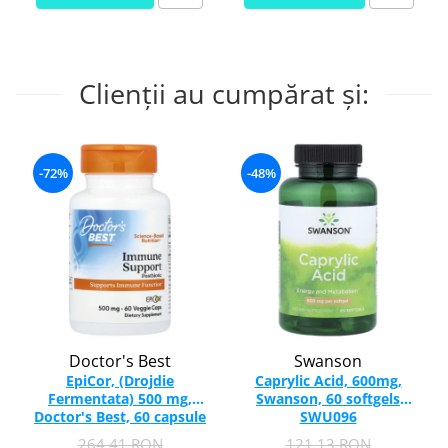
Clienții au cumpărat și:
-72%
-48%
Doctor's Best
Swanson
EpiCor, (Drojdie
Caprylic Acid, 600mg,
Fermentata) 500 mg,
Swanson, 60 softgels
Doctor's Best, 60 capsule
SWU096
264,41 RON
121,13 RON