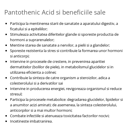
Vitamina C
Vitamina D
Pantothenic Acid si beneficiile sale
W
Participa la mentinerea starii de sanatate a aparatului digestiv, a
Wormwood (Artemisia)
ficatului si a epiteliilor;
Y
Stimuleaza activitatea diferitelor glande si sporeste productia de
hormoni a suprarenalelor;
Yucca
Mentine starea de sanatate a nervilor, a pielii si a glandelor;
Z
Sporeste rezistenta la stres si contribuie la formarea unor hormoni
si anticorpi;
Zeaxantina
Intervine in procesele de crestere, in prevenirea aparitiei
Zinc
dermatitelor (bolilor de piele), in metabolismul glucidelor si in
utilizarea eficienta a colinei;
Contribuie la sinteza de catre organism a steroizilor, adica a
colesterolului si a derivatilor sai
Intervine in producerea energiei, revigoreaza organismul si reduce
stresul;
Participa la procesele metabolice: degradarea glucidelor, lipidelor si
a anumitor acizi aminati; de asemenea, la sinteza colesterolului,
anticorpilor si a mai multor hormoni;
Combate infectiile si atenueaza toxicitatea factorilor nocivi;
Incetineste imbatranirea.