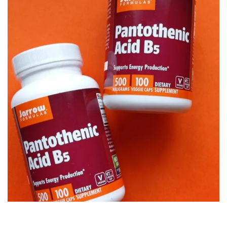
Tiamina (Vitamina B1)
Taurina
Tirozina
Tribulus (Coltii Babei)
Triptofan
Turmeric (Curcumin)
U
Ulei de Cocos
Ulei Seminte Dovleac (Pumpkin)
Ulm Alunecos (Slippery Elm)
Urzica (Stinging Nettle)
Usturoi (Garlic)
V
Valeriana
Vitamina B12 (Cobalamina)
Vitamina A (Retinol)