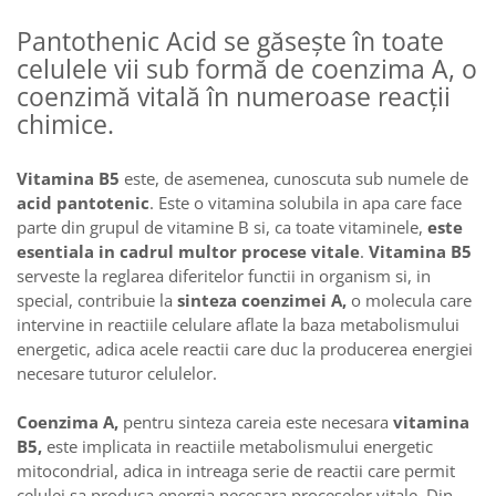
Ciuperci Medicinale
Nuca Neagra
Tirozina
Pantothenic Acid se găsește în toate
Triphala
Nattokinase
PARAZITI INTESTINALI
celulele vii sub formă de coenzima A, o
Turmeric (Curcumin)
Niacina (Vitamina B3)
Pau D’Arco
coenzimă vitală în numeroase reacții
GLICOZAMINOGLICANI
O
Nuca Neagra
chimice.
Acid Hialuronic
Omega 3
Berberina
Colagen
Oregano
Wormwood (Artemisia)
Vitamina B5
este, de asemenea, cunoscuta sub numele de
Condroitina
P
acid pantotenic
. Este o vitamina solubila in apa care face
Glucozamina
Pau D’Arco
parte din grupul de vitamine B si, ca toate vitaminele,
este
MSM (Metilsulfonilmetan)
esentiala in cadrul multor procese vitale
.
Vitamina B5
Piridoxina (Vitamina B6)
serveste la reglarea diferitelor functii in organism si, in
NUTRITIE SPORTIVA
Potasiu
special, contribuie la
sinteza coenzimei A,
o molecula care
Pre-Workout
Pregnenolone
intervine in reactiile celulare aflate la baza metabolismului
Stimulente Hormonale
Probiotice
energetic, adica acele reactii care duc la producerea energiei
Creatina
Pygeum
necesare tuturor celulelor.
Panax Ginseng
Coenzima A,
pentru sinteza careia este necesara
vitamina
Q
B5,
este implicata in reactiile metabolismului energetic
Quercetina
mitocondrial, adica in intreaga serie de reactii care permit
R
celulei sa produca energia necesara proceselor vitale. Din