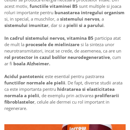
acest motiv,
functiile
vitaminei B5
sunt multiple si joaca
Rhodiola
roluri importante pentru
bunastarea intregului organism
Riboflavina (Vitamina B2)
si, in special, a muschilor, a
sistemului nervos
, a
Riboza
sistemului
imunitar
, dar si a
pielii si a parului
.
Rozmarin (Rosemary)
Rutin (Vitamina P)
In cadrul sistemului nervos, vitamina B5
participa atat
de mult la
procesele de mielinizare
si la sinteza unor
Reishi Ciuperca (Ganoderma)
neurotransmitatori, incat se crede, de asemenea, ca are un
Resveratrol
rol protector in cazul bolilor neurodegenerative
, cum
S
ar fi
boala Alzheimer.
Saw Palmetto (Palmier Pitic)
Acidul pantotenic
este esential pentru pastrarea
Seleniu
functiilor normale ale pielii
. De fapt, diverse studii arata
Serapeptaza
ca este importanta pentru
hidratarea si elasticitatea
Shiitake Mushroom
normala a pielii
, de exemplu prin activarea
proliferarii
Silimarina Milk Thistle
fibroblastelor
, celule ale dermei cu rol important in
Strontiu
regenerare.
Sulforafan (broccoli)
Sunatoare (St. John's Wort)
T