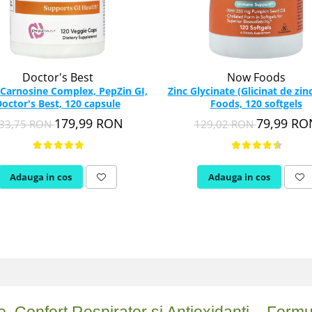
Doctor's Best
Now Foods
-Carnosine Complex, PepZin GI,
Zinc Glycinate (Glicinat de zin
octor's Best, 120 capsule
Foods, 120 softgels
179,99 RON
79,99 RO
33,75 RON
129,02 RON
Adauga in cos
Adauga in cos