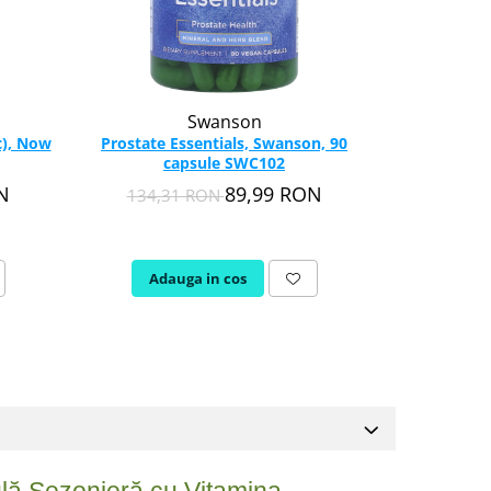
Swanson
c), Now
Prostate Essentials, Swanson, 90
Saw Palme
capsule SWC102
Semințe d
Fo
N
89,99 RON
134,31 RON
140,6
Adauga in cos
Adau