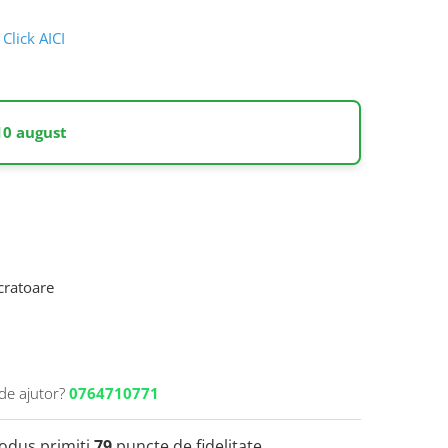
Click AICI
10 august
ucratoare
de ajutor?
0764710771
rodus primiti
79
puncte de fidelitate