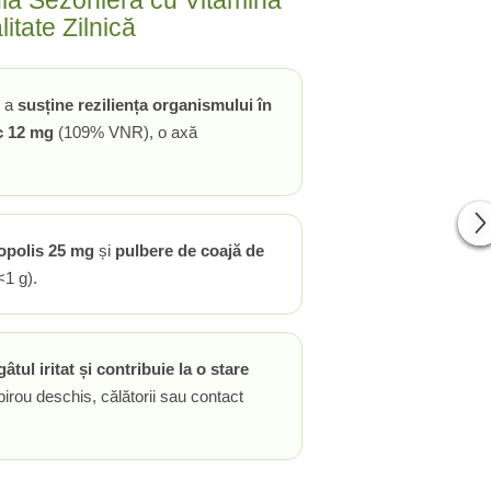
mulă Sezonieră cu Vitamina
itate Zilnică
u a
susține reziliența organismului în
c 12 mg
(109% VNR), o axă
opolis 25 mg
și
pulbere de coajă de
<1 g).
âtul iritat și contribuie la o stare
birou deschis, călătorii sau contact