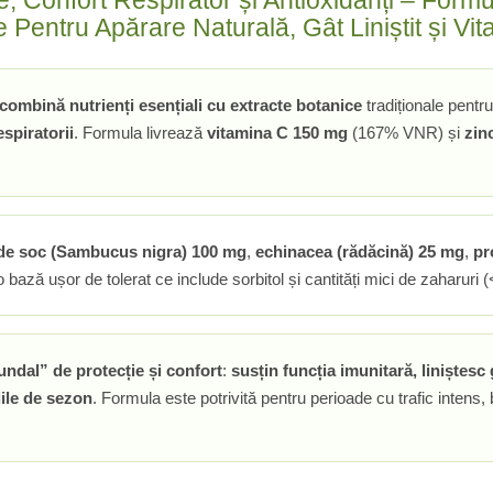
e, Confort Respirator și Antioxidanți – For
 Pentru Apărare Naturală, Gât Liniștit și Vital
ombină nutrienți esențiali cu extracte botanice
tradiționale pentr
espiratorii
. Formula livrează
vitamina C 150 mg
(167% VNR) și
zin
 de soc (Sambucus nigra) 100 mg
,
echinacea (rădăcină) 25 mg
,
pr
-o bază ușor de tolerat ce include sorbitol și cantități mici de zaharuri (
undal” de protecție și confort
:
susțin funcția imunitară, liniștesc g
iile de sezon
. Formula este potrivită pentru perioade cu trafic intens, 