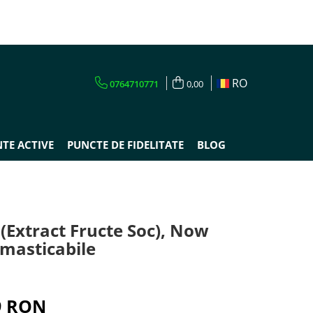
RO
0764710771
0,00
TE ACTIVE
PUNCTE DE FIDELITATE
BLOG
 (Extract Fructe Soc), Now
 masticabile
9 RON