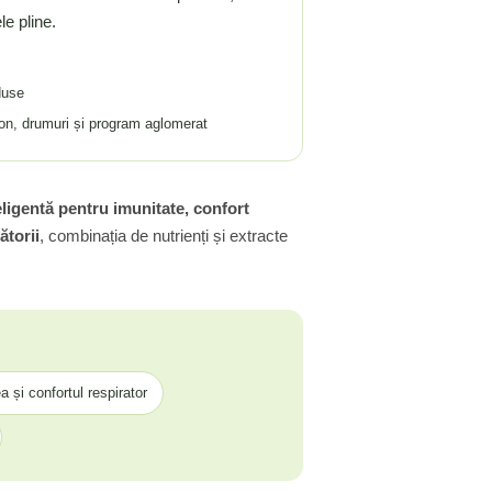
le pline.
duse
ezon, drumuri și program aglomerat
eligentă pentru imunitate, confort
ătorii
, combinația de nutrienți și extracte
 și confortul respirator