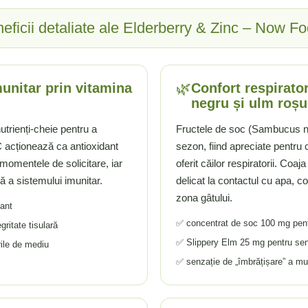
eficii detaliate ale Elderberry & Zinc – Now F
🌿
unitar prin vitamina
Confort respirator
negru și ulm roșu
trienți-cheie pentru a
Fructele de soc (Sambucus nig
 C acționează ca antioxidant
sezon, fiind apreciate pentru c
 momentele de solicitare, iar
oferit căilor respiratorii. Coa
ă a sistemului imunitar.
delicat la contactul cu apa, c
zona gâtului.
ant
✅ concentrat de soc 100 mg pentr
ritate tisulară
✅ Slippery Elm 25 mg pentru sen
rile de mediu
✅ senzație de „îmbrățișare” a muc