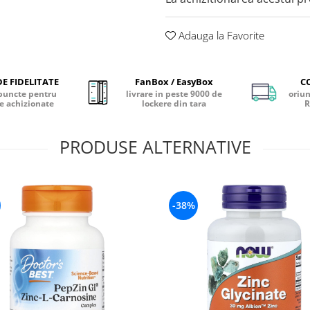
Adauga la Favorite
E FIDELITATE
FanBox / EasyBox
C
puncte pentru
livrare in peste 9000 de
oriun
e achizionate
lockere din tara
R
PRODUSE ALTERNATIVE
-38%