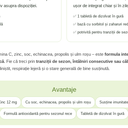
iv asupra dispoziției.
ușor de integrat chiar și în zile
n
✅ 1 tabletă de dizolvat în gură
lă
✅ bază cu sorbitol și zaharuri re
✅ potrivită pentru tranziții de s
mina C, zinc, soc, echinacea, propolis și ulm roșu – este
formula int
ică
. Fie că treci prin
tranziții de sezon, întâlniri consecutive sau căl
iniștit, respirație lejeră și o stare generală de bine susținută.
Avantaje
Zinc 12 mg
Cu soc, echinacea, propolis și ulm roșu
Susține imunitatea
Formulă antioxidantă pentru sezonul rece
Tabletă de dizolvat în gură