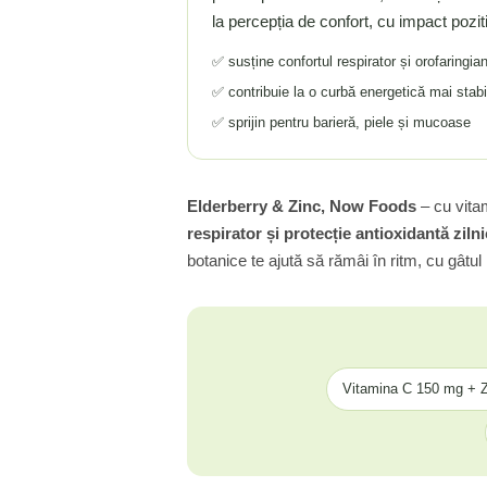
la percepția de confort, cu impact pozit
Tiamina (Vitamina B1)
Taurina
✅ susține confortul respirator și orofaringia
Tirozina
✅ contribuie la o curbă energetică mai stabi
Tribulus (Coltii Babei)
✅ sprijin pentru barieră, piele și mucoase
Triptofan
Turmeric (Curcumin)
U
Elderberry & Zinc, Now Foods
– cu vita
respirator și protecție antioxidantă ziln
Ulei de Cocos
botanice te ajută să rămâi în ritm, cu gâtul l
Ulei Seminte Dovleac (Pumpkin)
Ulm Alunecos (Slippery Elm)
Urzica (Stinging Nettle)
Usturoi (Garlic)
V
Vitamina C 150 mg + 
Valeriana
Vitamina B12 (Cobalamina)
Vitamina A (Retinol)