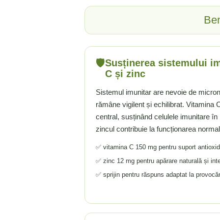
Ciuperci Medicinale
Nuca Neagra
Tirozina
Ben
Triphala
Nattokinase
PARAZITI INTESTINALI
Turmeric (Curcumin)
Niacina (Vitamina B3)
Pau D’Arco
GLICOZAMINOGLICANI
O
Nuca Neagra
Acid Hialuronic
Omega 3
Berberina
🛡️
Susținerea sistemului im
Colagen
Oregano
C și zinc
Wormwood (Artemisia)
Condroitina
P
Sistemul imunitar are nevoie de micronu
Glucozamina
Pau D’Arco
rămâne vigilent și echilibrat. Vitamina
MSM (Metilsulfonilmetan)
Piridoxina (Vitamina B6)
central, susținând celulele imunitare în
NUTRITIE SPORTIVA
Potasiu
zincul contribuie la funcționarea normal
Pre-Workout
Pregnenolone
✅ vitamina C 150 mg pentru suport antioxid
Stimulente Hormonale
Probiotice
✅ zinc 12 mg pentru apărare naturală și integ
Creatina
Pygeum
✅ sprijin pentru răspuns adaptat la provocă
Panax Ginseng
Q
Quercetina
R