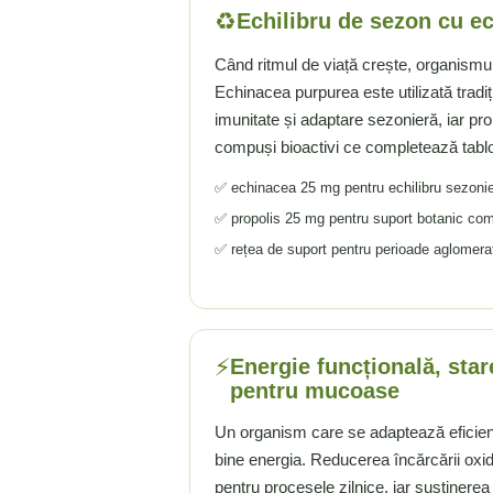
♻️
Echilibru de sezon cu ec
Rhodiola
Riboflavina (Vitamina B2)
Când ritmul de viață crește, organismul
Riboza
Echinacea purpurea este utilizată tradiț
Rozmarin (Rosemary)
imunitate și adaptare sezonieră, iar pro
Rutin (Vitamina P)
compuși bioactivi ce completează tablo
Reishi Ciuperca (Ganoderma)
✅ echinacea 25 mg pentru echilibru sezonie
Resveratrol
✅ propolis 25 mg pentru suport botanic co
S
✅ rețea de suport pentru perioade aglomerat
Saw Palmetto (Palmier Pitic)
Seleniu
Serapeptaza
Shiitake Mushroom
⚡
Energie funcțională, star
Silimarina Milk Thistle
pentru mucoase
Strontiu
Un organism care se adaptează eficien
Sulforafan (broccoli)
bine energia. Reducerea încărcării oxid
Sunatoare (St. John's Wort)
pentru procesele zilnice, iar susținerea
T