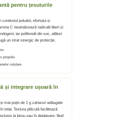
antă pentru țesuturile
 contextul poluării, efortului și
amina C neutralizează radicalii liberi și
dogeni, iar polifenolii din soc, alături
gă un strat sinergic de protecție.
dox
in propolis
anelor celulare
ă și integrare ușoară în
 și mai puțin de 1 g zaharuri adăugate
în total. Textura plăcută facilitează
inclusiv la birou sau în deplasare, fiind