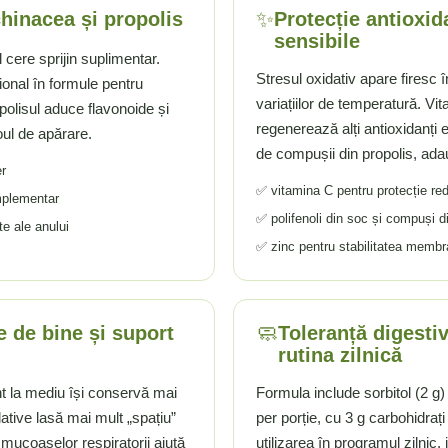
✨
hinacea și propolis
Protecție antioxid
sensibile
 cere sprijin suplimentar.
Stresul oxidativ apare firesc în
ional în formule pentru
variațiilor de temperatură. Vit
polisul aduce flavonoide și
regenerează alți antioxidanți en
ul de apărare.
de compușii din propolis, adau
r
✅ vitamina C pentru protecție re
mplementar
✅ polifenoli din soc și compuși d
e ale anului
✅ zinc pentru stabilitatea membr
🧼
e de bine și suport
Toleranță digestiv
rutina zilnică
t la mediu își conservă mai
Formula include sorbitol (2 g)
ative lasă mai mult „spațiu”
per porție, cu 3 g carbohidrați 
 mucoaselor respiratorii ajută
utilizarea în programul zilnic, 