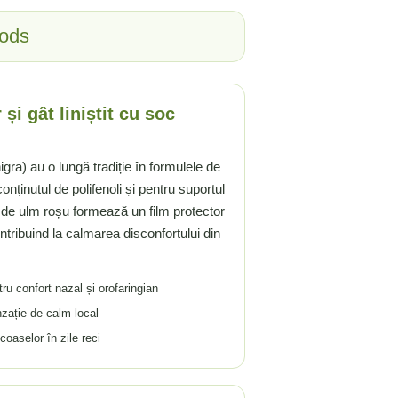
oods
 și gât liniștit cu soc
ra) au o lungă tradiție în formulele de
onținutul de polifenoli și pentru suportul
ja de ulm roșu formează un film protector
ontribuind la calmarea disconfortului din
u confort nazal și orofaringian
zație de calm local
oaselor în zile reci