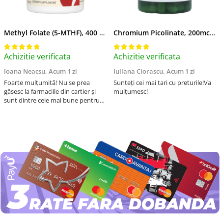
Methyl Folate (5-MTHF), 400 mcg, Jarrow Formulas, 60 capsule
Chromium Picolinate, 200mcg, Swanson, 100 capsule SW922
Achizitie verificata
Achizitie verificata
Ioana Neacsu,
Acum 1 zi
Iuliana Ciorascu,
Acum 1 zi
Foarte mulțumită! Nu se prea
Sunteți cei mai tari cu preturile!Va
găsesc la farmaciile din cartier și
mulțumesc!
sunt dintre cele mai bune pentru
asimilarea folatului. Preț foarte
bun, livrare în mai puțin de 2 zile!
Mulțumesc!