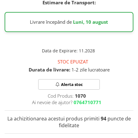
Estimare de Transport:
Colostru
IMUNITATE CRESCUTA
Ulei Ficat de Cod
Condroitina
Ulei Seminte Dovleac (Pumpkin)
Vitamina C
Creatina
ANTIOXIDANTI
Livrare începând de
Luni, 10 august
Vitamina D
Crom (Chromium)
Zinc
Acid Alfa Lipoic
Calciu
Soc (Elderberry)
Benfotiamina
D
ARTICULATII SI OASE
Cisteina (NAC)
Data de Expirare
:
11.2028
DIM
Coenzima Q10
Colagen
Drojdie Orez Rosu (Red Yeast Rice)
STOC EPUIZAT
Glutation
Acid ascorbic
D-Mannose
Durata de livrare:
1-2 zile lucratoare
Resveratrol
Glucozamina
DHEA 7-Keto
FLAVONOIDE
Condroitina
Alerta stoc
E
Turmeric (Curcumin)
Acid ascorbic
Echinacea
Cod Produs:
1070
MSM (Metilsulfonilmetan)
Ceai verde
Ai nevoie de ajutor?
0764710771
F
Bor (Boron)
Oregano
AFECTIUNI TUMORALE
Quercetina
Flaxseed (Ulei Seminte In)
La achizitionarea acestui produs primiti
94
puncte de
Silimarina Milk Thistle
Fosfatidilserina
Wormwood (Artemisia)
fidelitate
PROBIOTICE
Fier (Iron)
Turmeric (Curcumin)
G
Ceai verde
Lactobacillus