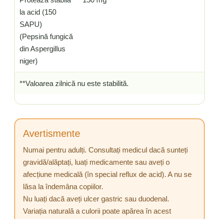
la acid (150
SAPU)
(Pepsină fungică
din Aspergillus
niger)
**Valoarea zilnică nu este stabilită.
Avertismente
Numai pentru adulți. Consultați medicul dacă sunteți
gravidă/alăptați, luați medicamente sau aveți o
afecțiune medicală (în special reflux de acid). A nu se
lăsa la îndemâna copiilor.
Nu luați dacă aveți ulcer gastric sau duodenal.
Variația naturală a culorii poate apărea în acest