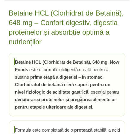
Ciuperci Medicinale
Nuca Neagra
Tirozina
Triphala
Nattokinase
Betaine HCL (Clorhidrat de Betaină),
PARAZITI INTESTINALI
Turmeric (Curcumin)
Niacina (Vitamina B3)
648 mg – Confort digestiv, digestia
Pau D’Arco
GLICOZAMINOGLICANI
O
Nuca Neagra
proteinelor și absorbție optimă a
Acid Hialuronic
Omega 3
Berberina
nutrienților
Colagen
Oregano
Wormwood (Artemisia)
Condroitina
P
Glucozamina
Pau D’Arco
Betaine HCL (Clorhidrat de Betaină), 648 mg, Now
MSM (Metilsulfonilmetan)
Piridoxina (Vitamina B6)
Foods
este o formulă inteligentă creată pentru a
NUTRITIE SPORTIVA
Potasiu
susține
prima etapă a digestiei – în stomac
.
Pre-Workout
Pregnenolone
Clorhidratul de betaină
oferă
suport pentru un
Stimulente Hormonale
Probiotice
nivel fiziologic de aciditate gastrică
, esențial pentru
denaturarea proteinelor și pregătirea alimentelor
Creatina
Pygeum
pentru etapele ulterioare ale digestiei
.
Panax Ginseng
Q
Quercetina
Formula este completată de o
protează
stabilă la acid
R