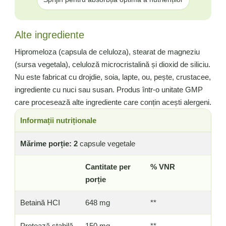
Alte ingrediente
Hipromeloza (capsula de celuloza), stearat de magneziu
(sursa vegetala), celuloză microcristalină și dioxid de siliciu.
Nu este fabricat cu drojdie, soia, lapte, ou, pește, crustacee,
ingrediente cu nuci sau susan. Produs într-o unitate GMP
care procesează alte ingrediente care conțin acești alergeni.
Informații nutriționale
Mărime porție: 2
capsule vegetale
Cantitate per
% VNR
porție
Betaină HCI
648 mg
**
Protează stabilă
150 mg
**