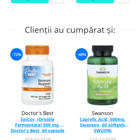
Clienții au cumpărat și:
-72%
-48%
Doctor's Best
Swanson
EpiCor, (Drojdie
Caprylic Acid, 600mg,
Fermentata) 500 mg,
Swanson, 60 softgels
Doctor's Best, 60 capsule
SWU096
264,41 RON
121,13 RON