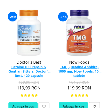
-25%
-27%
Doctor's Best
Now Foods
Betaine HCl Pepsin &
TMG, (Betaina Anhidra)
Gentian Bitters, Doctor's
1000 mg, Now Foods, 100
Best, 120 capsule
tablete
159,99 RON
164,37 RON
119,99 RON
119,99 RON
Adauga in cos
Adauga in cos