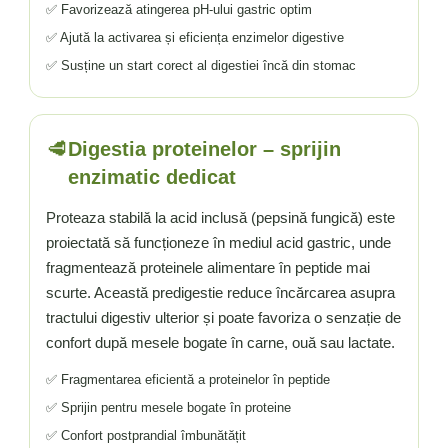
Vitamina C
✅ Favorizează atingerea pH-ului gastric optim
Vitamina D
✅ Ajută la activarea și eficiența enzimelor digestive
W
✅ Susține un start corect al digestiei încă din stomac
Wormwood (Artemisia)
Y
🥩
Digestia proteinelor – sprijin
Yucca
Z
enzimatic dedicat
Zeaxantina
Proteaza stabilă la acid inclusă (pepsină fungică) este
Zinc
proiectată să funcționeze în mediul acid gastric, unde
fragmentează proteinele alimentare în peptide mai
scurte. Această predigestie reduce încărcarea asupra
tractului digestiv ulterior și poate favoriza o senzație de
confort după mesele bogate în carne, ouă sau lactate.
✅ Fragmentarea eficientă a proteinelor în peptide
✅ Sprijin pentru mesele bogate în proteine
✅ Confort postprandial îmbunătățit