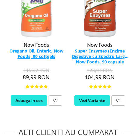
Now Foods
Now Foods
Oregano Oil, Enteric, Now
Super Enzymes (Enzime
Foods, 90 softgels
Digestive cu Spectru Larg),
Now Foods, 90 capsule
115,37 RON
128,04 RON
89,99 RON
104,99 RON
Adauga in cos
Vezi Variante
ALTI CLIENTI AU CUMPARAT