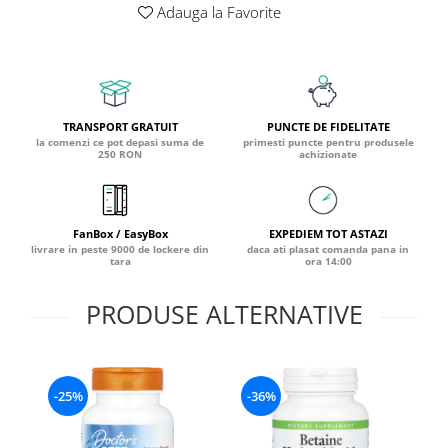
Adauga la Favorite
Coada de Curcan Ciuperca
Saccharomyces Boulardii
Gheara Pisicii (Cat's Claw)
Melatonina
CAROTENOIZI
Ginkgo Biloba
DETOXIFIERE SI SLABIRE
Glucozamina
Astaxantina
Glutamina
Garcinia
Beta-Caroten
TRANSPORT GRATUIT
PUNCTE DE FIDELITATE
Glutation
CLA (Acid Linoleic Conjugat)
Licopen
la comenzi ce pot depasi suma de
primesti puncte pentru produsele
Gotu Kola (Brahmi)
250 RON
achizionate
Chlorella
Luteina
Graviola
ANTIINFLAMATOARE SI
Zeaxantina
ANALGEZICE
GABA
NOOTROPICE
I
FanBox / EasyBox
EXPEDIEM TOT ASTAZI
Gheara Diavolului (Devil's Claw)
5-HTP
livrare in peste 9000 de lockere din
daca ati plasat comanda pana in
Boswellia
tara
ora 14:00
Inozitol (Vitamina B8)
GABA
Ghimbir (Ginger)
Inulina
L-Dopa
PRODUSE ALTERNATIVE
Bromelaina
Iod (Kelp)
Lecitina
INFECTII URINARE
Iarba Tapului (Horny Goat)
Melatonina
Indole-3-Carbinol
Merisoare (Cranberry)
Tirozina
K
-25%
-36%
D-Mannose
MINERALE
Usturoi (Garlic)
Kudzu
Bor (Boron)