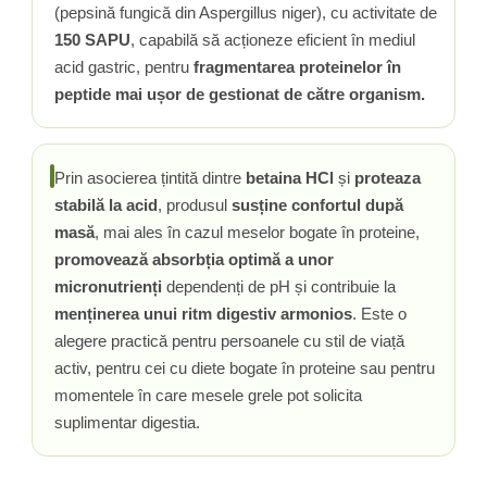
(pepsină fungică din Aspergillus niger), cu activitate de
Rhodiola
150 SAPU
, capabilă să acționeze eficient în mediul
Riboflavina (Vitamina B2)
acid gastric, pentru
fragmentarea proteinelor în
Riboza
peptide mai ușor de gestionat de către organism.
Rozmarin (Rosemary)
Rutin (Vitamina P)
Reishi Ciuperca (Ganoderma)
Prin asocierea țintită dintre
betaina HCl
și
proteaza
Resveratrol
stabilă la acid
, produsul
susține confortul după
S
masă
, mai ales în cazul meselor bogate în proteine,
Saw Palmetto (Palmier Pitic)
promovează absorbția optimă a unor
micronutrienți
dependenți de pH și contribuie la
Seleniu
menținerea unui ritm digestiv armonios
. Este o
Serapeptaza
alegere practică pentru persoanele cu stil de viață
Shiitake Mushroom
activ, pentru cei cu diete bogate în proteine sau pentru
Silimarina Milk Thistle
momentele în care mesele grele pot solicita
Strontiu
suplimentar digestia.
Sulforafan (broccoli)
Sunatoare (St. John's Wort)
T