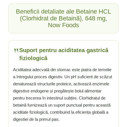
Tiamina (Vitamina B1)
Beneficii detaliate ale Betaine HCL
Taurina
(Clorhidrat de Betaină), 648 mg,
Tirozina
Now Foods
Tribulus (Coltii Babei)
Triptofan
Turmeric (Curcumin)
🍴
Suport pentru aciditatea gastrică
U
fiziologică
Ulei de Cocos
Ulei Seminte Dovleac (Pumpkin)
Aciditatea adecvată din stomac este piatra de temelie
Ulm Alunecos (Slippery Elm)
a întregului proces digestiv. Un pH suficient de scăzut
Urzica (Stinging Nettle)
denaturează structurile proteice, activează enzimele
Usturoi (Garlic)
digestive endogene și pregătește bolul alimentar
pentru trecerea în intestinul subțire. Clorhidratul de
V
betaină furnizează un suport punctual pentru această
Valeriana
aciditate fiziologică, contribuind la eficiența globală a
Vitamina B12 (Cobalamina)
digestiei de la primul pas.
Vitamina A (Retinol)