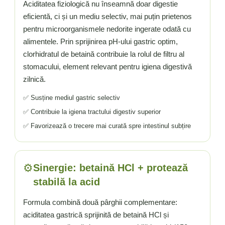
Aciditatea fiziologică nu înseamnă doar digestie
eficientă, ci și un mediu selectiv, mai puțin prietenos
pentru microorganismele nedorite ingerate odată cu
alimentele. Prin sprijinirea pH-ului gastric optim,
clorhidratul de betaină contribuie la rolul de filtru al
stomacului, element relevant pentru igiena digestivă
zilnică.
✅ Susține mediul gastric selectiv
✅ Contribuie la igiena tractului digestiv superior
✅ Favorizează o trecere mai curată spre intestinul subțire
⚙️
Sinergie: betaină HCl + protează
stabilă la acid
Formula combină două pârghii complementare:
aciditatea gastrică sprijinită de betaină HCl și