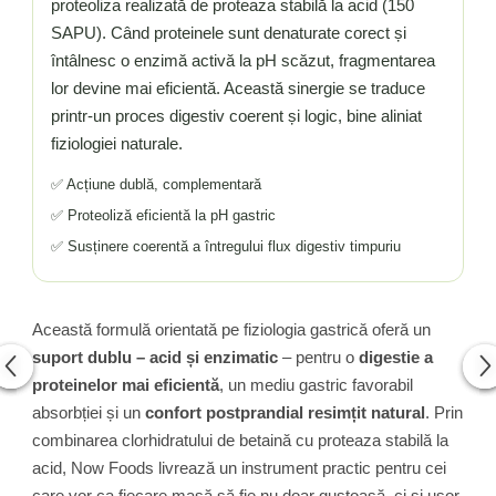
proteoliza realizată de proteaza stabilă la acid (150
SAPU). Când proteinele sunt denaturate corect și
întâlnesc o enzimă activă la pH scăzut, fragmentarea
lor devine mai eficientă. Această sinergie se traduce
printr-un proces digestiv coerent și logic, bine aliniat
fiziologiei naturale.
✅ Acțiune dublă, complementară
✅ Proteoliză eficientă la pH gastric
✅ Susținere coerentă a întregului flux digestiv timpuriu
Această formulă orientată pe fiziologia gastrică oferă un
suport dublu – acid și enzimatic
– pentru o
digestie a
proteinelor mai eficientă
, un mediu gastric favorabil
absorbției și un
confort postprandial resimțit natural
. Prin
combinarea clorhidratului de betaină cu proteaza stabilă la
acid, Now Foods livrează un instrument practic pentru cei
care vor ca fiecare masă să fie nu doar gustoasă, ci și ușor