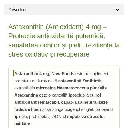
Ciuperci Medicinale
Nuca Neagra
Tirozina
Descriere
Triphala
Nattokinase
PARAZITI INTESTINALI
Turmeric (Curcumin)
Niacina (Vitamina B3)
Pau D’Arco
Astaxanthin (Antioxidant) 4 mg –
GLICOZAMINOGLICANI
O
Nuca Neagra
Acid Hialuronic
Omega 3
Protecție antioxidantă puternică,
Berberina
Colagen
Oregano
Wormwood (Artemisia)
sănătatea ochilor și pielii, reziliență la
Condroitina
P
stres oxidativ și recuperare
Glucozamina
Pau D’Arco
MSM (Metilsulfonilmetan)
Piridoxina (Vitamina B6)
NUTRITIE SPORTIVA
Potasiu
Astaxanthin 4 mg, Now Foods
este un supliment
Pre-Workout
Pregnenolone
premium ce furnizează
astaxantină Zanthin®
,
Stimulente Hormonale
Probiotice
extrasă din
microalga Haematococcus pluvialis
.
Astaxantina
este o xantofilă liposolubilă cu
rol
Creatina
Pygeum
antioxidant remarcabil
, capabilă să
neutralizeze
Panax Ginseng
radicalii liberi
și să stingă oxigenul singlet, protejând
Q
lipidele, proteinele și ADN-ul
împotriva stresului
Quercetina
oxidativ
.
R