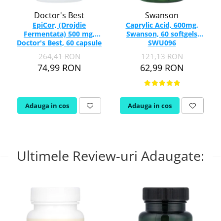
Doctor's Best
Swanson
EpiCor, (Drojdie
Caprylic Acid, 600mg,
Fermentata) 500 mg,
Swanson, 60 softgels
Doctor's Best, 60 capsule
SWU096
264,41 RON
121,13 RON
74,99 RON
62,99 RON
Adauga in cos
Adauga in cos
Ultimele Review-uri Adaugate: