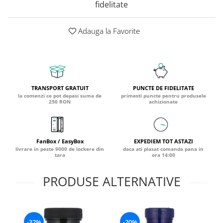
fidelitate
Coada de Curcan Ciuperca
Saccharomyces Boulardii
Gheara Pisicii (Cat's Claw)
Melatonina
CAROTENOIZI
Ginkgo Biloba
Adauga la Favorite
DETOXIFIERE SI SLABIRE
Glucozamina
Astaxantina
Glutamina
Garcinia
Beta-Caroten
Glutation
CLA (Acid Linoleic Conjugat)
Licopen
Gotu Kola (Brahmi)
Chlorella
Luteina
TRANSPORT GRATUIT
PUNCTE DE FIDELITATE
Graviola
ANTIINFLAMATOARE SI
Zeaxantina
la comenzi ce pot depasi suma de
primesti puncte pentru produsele
ANALGEZICE
250 RON
achizionate
GABA
NOOTROPICE
I
Gheara Diavolului (Devil's Claw)
5-HTP
Boswellia
Inozitol (Vitamina B8)
GABA
FanBox / EasyBox
EXPEDIEM TOT ASTAZI
Ghimbir (Ginger)
Inulina
L-Dopa
livrare in peste 9000 de lockere din
daca ati plasat comanda pana in
tara
ora 14:00
Bromelaina
Iod (Kelp)
Lecitina
INFECTII URINARE
Iarba Tapului (Horny Goat)
Melatonina
PRODUSE ALTERNATIVE
Indole-3-Carbinol
Merisoare (Cranberry)
Tirozina
K
D-Mannose
MINERALE
Usturoi (Garlic)
Kudzu
Bor (Boron)
-32%
-20%