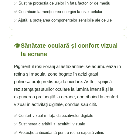
Vitamina C
✅ Susține protecția celulelor în fața factorilor de mediu
Vitamina D
✅ Contribuie la menținerea energiei la nivel celular
W
✅ Ajută la protejarea componentelor sensibile ale celulei
Wormwood (Artemisia)
Y
👁️
Yucca
Sănătate oculară și confort vizual
Z
la ecrane
Zeaxantina
Pigmentul roșu-oranj al astaxantinei se acumulează în
Zinc
retina și macula, zone bogate în acizi grași
polinesaturați predispuși la oxidare. Astfel, sprijină
rezistența țesuturilor oculare la lumină intensă și la
expunerea prelungită la ecrane, contribuind la confort
vizual în activități digitale, condus sau citit.
✅ Confort vizual în fața dispozitivelor digitale
✅ Susținerea clarității și acuității vizuale
✅ Protecție antioxidantă pentru retina expusă zilnic