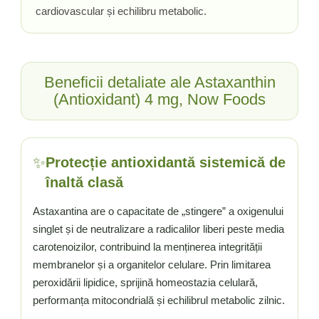
cardiovascular și echilibru metabolic.
Tiamina (Vitamina B1)
Taurina
Tirozina
Tribulus (Coltii Babei)
Beneficii detaliate ale Astaxanthin
Triptofan
(Antioxidant) 4 mg, Now Foods
Turmeric (Curcumin)
U
Ulei de Cocos
✨
Protecție antioxidantă sistemică de
Ulei Seminte Dovleac (Pumpkin)
înaltă clasă
Ulm Alunecos (Slippery Elm)
Urzica (Stinging Nettle)
Astaxantina are o capacitate de „stingere” a oxigenului
Usturoi (Garlic)
singlet și de neutralizare a radicalilor liberi peste media
V
carotenoizilor, contribuind la menținerea integrității
membranelor și a organitelor celulare. Prin limitarea
Valeriana
peroxidării lipidice, sprijină homeostazia celulară,
Vitamina B12 (Cobalamina)
performanța mitocondrială și echilibrul metabolic zilnic.
Vitamina A (Retinol)