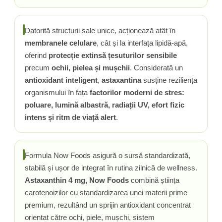
Rhodiola
Riboflavina (Vitamina B2)
Datorită structurii sale unice, acționează atât în
Riboza
membranele celulare
, cât și la interfața lipidă-apă,
Rozmarin (Rosemary)
oferind
protecție extinsă țesuturilor sensibile
Rutin (Vitamina P)
precum
ochii, pielea și mușchii
. Considerată un
Reishi Ciuperca (Ganoderma)
antioxidant inteligent
,
astaxantina
susține reziliența
Resveratrol
organismului în fața
factorilor moderni de stres:
S
poluare, lumină albastră, radiații UV, efort fizic
intens și ritm de viață alert
.
Saw Palmetto (Palmier Pitic)
Seleniu
Serapeptaza
Formula Now Foods asigură o sursă standardizată,
Shiitake Mushroom
stabilă și ușor de integrat în rutina zilnică de wellness.
Silimarina Milk Thistle
Astaxanthin 4 mg, Now Foods
combină știința
Strontiu
carotenoizilor cu standardizarea unei materii prime
Sulforafan (broccoli)
premium, rezultând un sprijin antioxidant concentrat
Sunatoare (St. John's Wort)
orientat către ochi, piele, mușchi, sistem
T