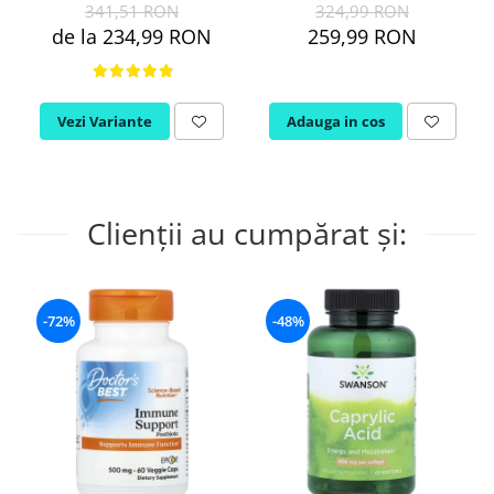
341,51 RON
324,99 RON
de la 234,99 RON
259,99 RON
Vezi Variante
Adauga in cos
Clienții au cumpărat și:
-72%
-48%