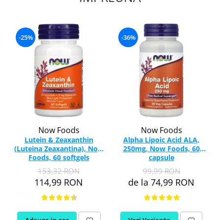
-25%
-36%
Now Foods
Now Foods
Lutein & Zeaxanthin
Alpha Lipoic Acid ALA,
(Luteina Zeaxantina), Now
250mg, Now Foods, 60
Foods, 60 softgels
capsule
153,32 RON
99,99 RON
114,99 RON
de la 74,99 RON
Adauga in cos
Vezi Variante