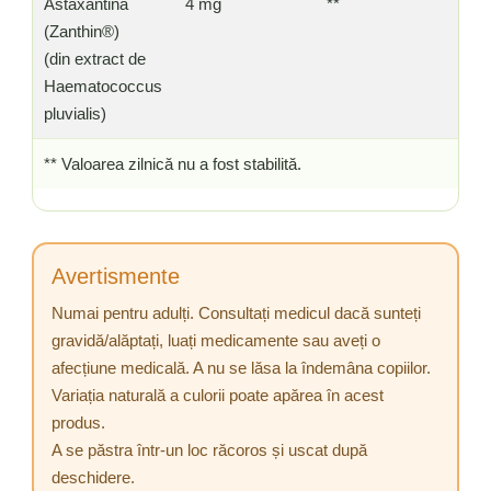
Astaxantină
4 mg
**
(Zanthin®)
(din extract de
Haematococcus
pluvialis)
** Valoarea zilnică nu a fost stabilită.
Avertismente
Numai pentru adulți. Consultați medicul dacă sunteți
gravidă/alăptați, luați medicamente sau aveți o
afecțiune medicală. A nu se lăsa la îndemâna copiilor.
Variația naturală a culorii poate apărea în acest
produs.
A se păstra într-un loc răcoros și uscat după
deschidere.