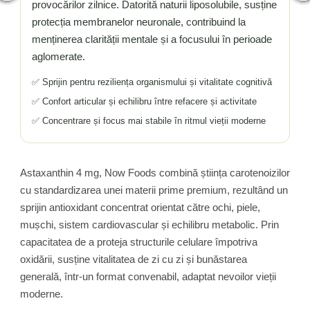
provocărilor zilnice. Datorită naturii liposolubile, susține
protecția membranelor neuronale, contribuind la
menținerea clarității mentale și a focusului în perioade
aglomerate.
✅ Sprijin pentru reziliența organismului și vitalitate cognitivă
✅ Confort articular și echilibru între refacere și activitate
✅ Concentrare și focus mai stabile în ritmul vieții moderne
Astaxanthin 4 mg, Now Foods combină știința carotenoizilor
cu standardizarea unei materii prime premium, rezultând un
sprijin antioxidant concentrat orientat către ochi, piele,
mușchi, sistem cardiovascular și echilibru metabolic. Prin
capacitatea de a proteja structurile celulare împotriva
oxidării, susține vitalitatea de zi cu zi și bunăstarea
generală, într-un format convenabil, adaptat nevoilor vieții
moderne.