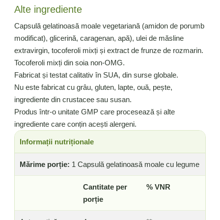
Alte ingrediente
Capsulă gelatinoasă moale vegetariană (amidon de porumb
modificat), glicerină, caragenan, apă), ulei de măsline
extravirgin, tocoferoli mixți și extract de frunze de rozmarin.
Tocoferoli mixți din soia non-OMG.
Fabricat și testat calitativ în SUA, din surse globale.
Nu este fabricat cu grâu, gluten, lapte, ouă, pește,
ingrediente din crustacee sau susan.
Produs într-o unitate GMP care procesează și alte
ingrediente care conțin acești alergeni.
Informații nutriționale
Mărime porție:
1 Capsulă gelatinoasă moale cu legume
Cantitate per
% VNR
porție