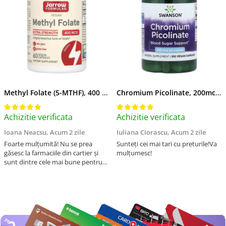
Methyl Folate (5-MTHF), 400 mcg, Jarrow Formulas, 60 capsule
Chromium Picolinate, 200mcg, Swanson, 100 capsule SW922
Achizitie verificata
Achizitie verificata
Ioana Neacsu,
Acum 2 zile
Iuliana Ciorascu,
Acum 2 zile
Foarte mulțumită! Nu se prea
Sunteți cei mai tari cu preturile!Va
găsesc la farmaciile din cartier și
mulțumesc!
sunt dintre cele mai bune pentru
asimilarea folatului. Preț foarte
bun, livrare în mai puțin de 2 zile!
Mulțumesc!