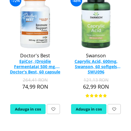
-72%
-48%
Doctor's Best
Swanson
EpiCor, (Drojdie
Caprylic Acid, 600mg,
Fermentata) 500 mg,
Swanson, 60 softgels
Doctor's Best, 60 capsule
SWU096
264,41 RON
121,13 RON
74,99 RON
62,99 RON
Adauga in cos
Adauga in cos