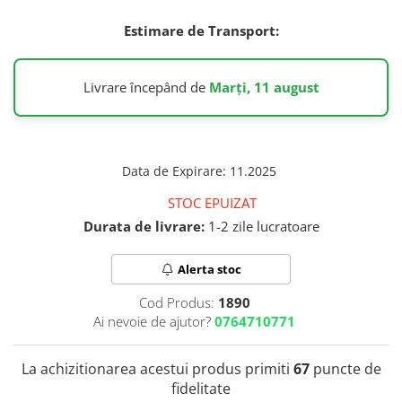
Colostru
IMUNITATE CRESCUTA
Ulei Ficat de Cod
Estimare de Transport:
Condroitina
Ulei Seminte Dovleac (Pumpkin)
Vitamina C
Creatina
ANTIOXIDANTI
Vitamina D
Crom (Chromium)
Livrare începând de
Marți, 11 august
Zinc
Acid Alfa Lipoic
Calciu
Soc (Elderberry)
Benfotiamina
D
ARTICULATII SI OASE
Cisteina (NAC)
DIM
Coenzima Q10
Colagen
Data de Expirare
:
11.2025
Drojdie Orez Rosu (Red Yeast Rice)
Glutation
Acid ascorbic
D-Mannose
STOC EPUIZAT
Resveratrol
Glucozamina
DHEA 7-Keto
Durata de livrare:
1-2 zile lucratoare
FLAVONOIDE
Condroitina
E
Turmeric (Curcumin)
Acid ascorbic
Alerta stoc
Echinacea
MSM (Metilsulfonilmetan)
Ceai verde
F
Cod Produs:
1890
Bor (Boron)
Oregano
Ai nevoie de ajutor?
0764710771
AFECTIUNI TUMORALE
Quercetina
Flaxseed (Ulei Seminte In)
Silimarina Milk Thistle
Fosfatidilserina
Wormwood (Artemisia)
La achizitionarea acestui produs primiti
67
puncte de
PROBIOTICE
Fier (Iron)
Turmeric (Curcumin)
fidelitate
G
Ceai verde
Lactobacillus