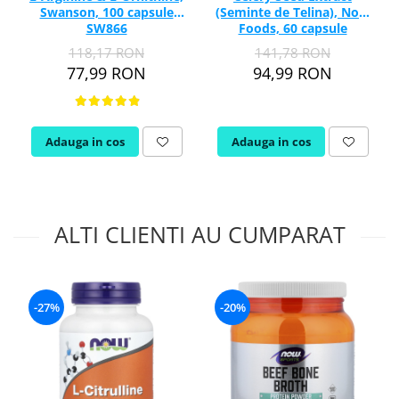
Swanson, 100 capsule
(Seminte de Telina), Now
SW866
Foods, 60 capsule
118,17 RON
141,78 RON
77,99 RON
94,99 RON
Adauga in cos
Adauga in cos
ALTI CLIENTI AU CUMPARAT
-27%
-20%