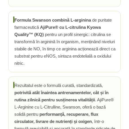
Rhodiola
Riboflavina (Vitamina B2)
Formula Swanson combină L-arginina
de puritate
Riboza
farmaceutică
AjiPure® cu L-citrulina Kyowa
Rozmarin (Rosemary)
Quality™ (KQ)
pentru un profil sinergic: citrulina se
Rutin (Vitamina P)
transformă în arginină în organism, menținând niveluri
Reishi Ciuperca (Ganoderma)
stabile de NO, în timp ce arginina acționează direct ca
Resveratrol
substrat pentru eNOS, sintaza endotelială a oxidului
S
nitric.
Saw Palmetto (Palmier Pitic)
Seleniu
Serapeptaza
Rezultatul este o formulă curată, standardizată,
Shiitake Mushroom
potrivită atât înaintea antrenamentelor, cât și în
Silimarina Milk Thistle
rutina zilnică pentru susținerea vitalității
. AjiPure®
Strontiu
L-Arginine cu L-Citrulline, Swanson, oferă o bază
Sulforafan (broccoli)
solidă pentru
performanță, recuperare, flux
Sunatoare (St. John's Wort)
circulator, livrare de nutrienți și oxigen
, într-o
T
formulă previzibilă și ancorată în standarde ridicate de