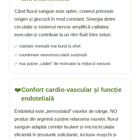
Când fluxul sanguin este optim, creierul primește
oxigen și glucoză în mod constant. Sinergia dintre
circulație și sistemul nervos amplifică calitatea
execuției și contribuie la un ritm fluid între seturi.
✅ claritate mentală mai bună la efort
✅ coordonare neuromusculară susținută
✅ mai puține „căderi” de motivație la mijlocul sesiunii
❤️
Confort cardio-vascular și funcție
endotelială
Endoteliul este „termostatul” vaselor de sânge. NO
produs din arginină susține relaxarea vaselor, fluxul
sanguin adaptat cerinței tisulare și microcirculația
eficientă în țesuturile solicitante, inclusiv mușchi și