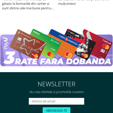
găsesc la farmaciile din cartier și
mulțumesc!
sunt dintre cele mai bune pentru
asimilarea folatului. Preț foarte
bun, livrare în mai puțin de 2 zile!
Mulțumesc!
NEWSLETTER
Nu rata ofertele si promotiile noastre