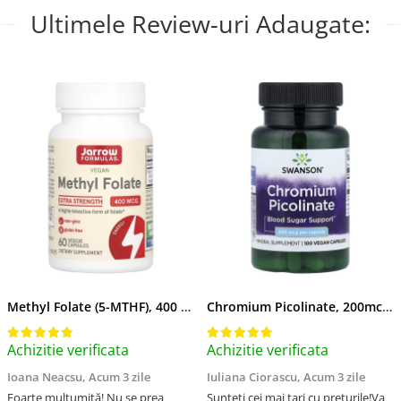
Ultimele Review-uri Adaugate:
Methyl Folate (5-MTHF), 400 mcg, Jarrow Formulas, 60 capsule
Chromium Picolinate, 200mcg, Swanson, 100 capsule SW922
Achizitie verificata
Achizitie verificata
Ioana Neacsu,
Acum 3 zile
Iuliana Ciorascu,
Acum 3 zile
Foarte mulțumită! Nu se prea
Sunteți cei mai tari cu preturile!Va