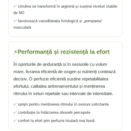
Vitamina C
✅ citrulina se transformă în arginină și susține niveluri stabile
Vitamina D
de NO
W
✅ favorizează vasodilatația fiziologică și „pomparea”
Wormwood (Artemisia)
musculară
Y
Yucca
Z
⚡
Performanță și rezistență la efort
Zeaxantina
În sporturile de anduranță și în sesiunile cu volum
Zinc
mare, livrarea eficientă de oxigen și nutrienți contează
decisiv. O perfuzie eficientă susține repetabilitatea
efortului, calitatea antrenamentului și menținerea
ritmului în seturi repetate sau intervale de intensitate.
✅ sprijin pentru menținerea ritmului în sesiuni solicitante
✅ contribuție la întârzierea oboselii percepute
✅ confort la efort prin perfuzie tisulară mai bună