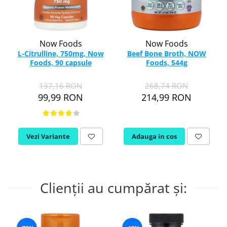
Now Foods
Now Foods
L-Citrulline, 750mg, Now
Beef Bone Broth, NOW
Foods, 90 capsule
Foods, 544g
137,16 RON
268,74 RON
99,99 RON
214,99 RON
Vezi Variante
Adauga in cos
Clienții au cumpărat și: