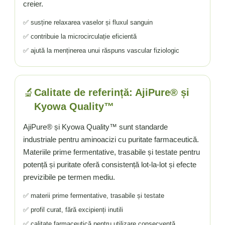
creier.
✅ susține relaxarea vaselor și fluxul sanguin
✅ contribuie la microcirculație eficientă
✅ ajută la menținerea unui răspuns vascular fiziologic
🔬
Calitate de referință: AjiPure® și
Kyowa Quality™
AjiPure® și Kyowa Quality™ sunt standarde
industriale pentru aminoacizi cu puritate farmaceutică.
Materiile prime fermentative, trasabile și testate pentru
potență și puritate oferă consistență lot-la-lot și efecte
previzibile pe termen mediu.
✅ materii prime fermentative, trasabile și testate
✅ profil curat, fără excipienți inutili
✅ calitate farmaceutică pentru utilizare consecventă