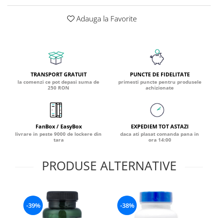
Coada de Curcan Ciuperca
Saccharomyces Boulardii
Gheara Pisicii (Cat's Claw)
Adauga la Favorite
Melatonina
CAROTENOIZI
Ginkgo Biloba
DETOXIFIERE SI SLABIRE
Glucozamina
Astaxantina
Glutamina
Garcinia
Beta-Caroten
Glutation
CLA (Acid Linoleic Conjugat)
Licopen
TRANSPORT GRATUIT
PUNCTE DE FIDELITATE
Gotu Kola (Brahmi)
Chlorella
Luteina
la comenzi ce pot depasi suma de
primesti puncte pentru produsele
Graviola
250 RON
achizionate
ANTIINFLAMATOARE SI
Zeaxantina
ANALGEZICE
GABA
NOOTROPICE
I
Gheara Diavolului (Devil's Claw)
5-HTP
FanBox / EasyBox
EXPEDIEM TOT ASTAZI
Boswellia
Inozitol (Vitamina B8)
GABA
livrare in peste 9000 de lockere din
daca ati plasat comanda pana in
Ghimbir (Ginger)
tara
ora 14:00
Inulina
L-Dopa
Bromelaina
Iod (Kelp)
Lecitina
PRODUSE ALTERNATIVE
INFECTII URINARE
Iarba Tapului (Horny Goat)
Melatonina
Indole-3-Carbinol
Merisoare (Cranberry)
Tirozina
K
D-Mannose
MINERALE
-39%
-38%
Usturoi (Garlic)
Kudzu
Bor (Boron)