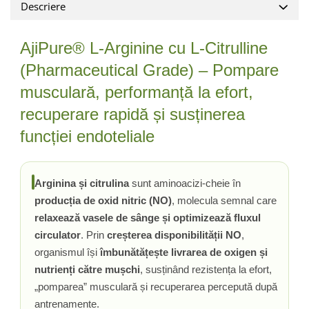
Descriere
Ciuperci Medicinale
Nuca Neagra
Tirozina
Triphala
Nattokinase
PARAZITI INTESTINALI
Turmeric (Curcumin)
Niacina (Vitamina B3)
AjiPure® L-Arginine cu L-Citrulline
Pau D’Arco
GLICOZAMINOGLICANI
O
(Pharmaceutical Grade) – Pompare
Nuca Neagra
Acid Hialuronic
Omega 3
Berberina
musculară, performanță la efort,
Colagen
Oregano
Wormwood (Artemisia)
recuperare rapidă și susținerea
Condroitina
P
funcției endoteliale
Glucozamina
Pau D’Arco
MSM (Metilsulfonilmetan)
Piridoxina (Vitamina B6)
NUTRITIE SPORTIVA
Potasiu
Arginina și citrulina
sunt aminoacizi-cheie în
Pre-Workout
Pregnenolone
producția de oxid nitric (NO)
, molecula semnal care
Stimulente Hormonale
Probiotice
relaxează vasele de sânge și optimizează fluxul
Creatina
Pygeum
circulator
. Prin
creșterea disponibilității NO
,
Panax Ginseng
organismul își
îmbunătățește livrarea de oxigen și
Q
nutrienți către mușchi
, susținând rezistența la efort,
„pomparea” musculară și recuperarea percepută după
Quercetina
antrenamente.
R