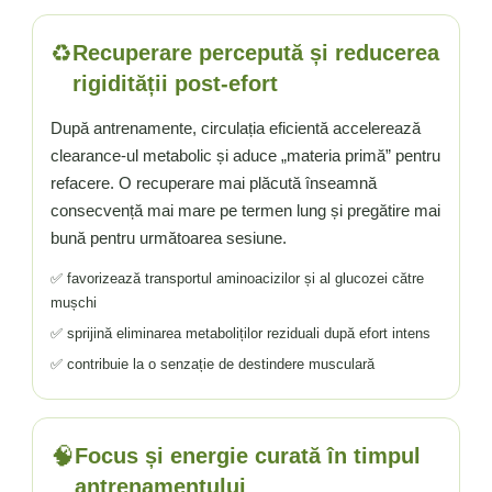
♻️
Recuperare percepută și reducerea
rigidității post-efort
După antrenamente, circulația eficientă accelerează
clearance-ul metabolic și aduce „materia primă” pentru
refacere. O recuperare mai plăcută înseamnă
consecvență mai mare pe termen lung și pregătire mai
bună pentru următoarea sesiune.
✅ favorizează transportul aminoacizilor și al glucozei către
mușchi
✅ sprijină eliminarea metaboliților reziduali după efort intens
✅ contribuie la o senzație de destindere musculară
🧠
Focus și energie curată în timpul
antrenamentului