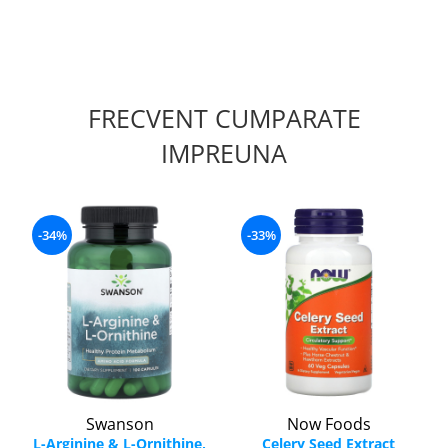
FRECVENT CUMPARATE
IMPREUNA
-34%
-33%
Swanson
Now Foods
L-Arginine & L-Ornithine,
Celery Seed Extract