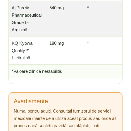
AjiPure®
540 mg
*
Pharmaceutical
Grade L-
Arginină
KQ Kyowa
180 mg
*
Quality™
L-citrulină
*Valoare zilnică nestabilită.
Avertismente
Numai pentru adulți. Consultați furnizorul de servicii
medicale înainte de a utiliza acest produs sau orice alt
produs dacă sunteți gravidă sau alăptați, luați