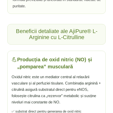
puritate.
Tiamina (Vitamina B1)
Taurina
Tirozina
Tribulus (Coltii Babei)
Beneficii detaliate ale AjiPure® L-
Triptofan
Arginine cu L-Citrulline
Turmeric (Curcumin)
U
Ulei de Cocos
💪
Producția de oxid nitric (NO) și
Ulei Seminte Dovleac (Pumpkin)
„pomparea” musculară
Ulm Alunecos (Slippery Elm)
Urzica (Stinging Nettle)
Oxidul nitric este un mediator central al relaxării
Usturoi (Garlic)
vasculare și al perfuziei tisulare. Combinația arginină +
V
citrulină asigură substratul direct pentru eNOS,
Valeriana
folosește citrulina ca „rezervor” metabolic și susține
Vitamina B12 (Cobalamina)
niveluri mai constante de NO.
Vitamina A (Retinol)
✅ substrat direct pentru generarea de oxid nitric