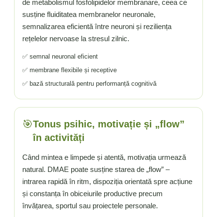
de metabolismul fosfolipidelor membranare, ceea ce
susține fluiditatea membranelor neuronale,
semnalizarea eficientă între neuroni și reziliența
rețelelor nervoase la stresul zilnic.
✅ semnal neuronal eficient
✅ membrane flexibile și receptive
✅ bază structurală pentru performanță cognitivă
🎯
Tonus psihic, motivație și „flow”
în activități
Când mintea e limpede și atentă, motivația urmează
natural. DMAE poate susține starea de „flow” –
intrarea rapidă în ritm, dispoziția orientată spre acțiune
și constanța în obiceiurile productive precum
învățarea, sportul sau proiectele personale.