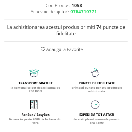
Cod Produs:
1058
Coada de Curcan Ciuperca
Saccharomyces Boulardii
Gheara Pisicii (Cat's Claw)
Ai nevoie de ajutor?
0764710771
Melatonina
CAROTENOIZI
Ginkgo Biloba
DETOXIFIERE SI SLABIRE
Glucozamina
Astaxantina
La achizitionarea acestui produs primiti
74
puncte de
Glutamina
Garcinia
Beta-Caroten
fidelitate
Glutation
CLA (Acid Linoleic Conjugat)
Licopen
Gotu Kola (Brahmi)
Chlorella
Luteina
Adauga la Favorite
Graviola
ANTIINFLAMATOARE SI
Zeaxantina
ANALGEZICE
GABA
NOOTROPICE
I
Gheara Diavolului (Devil's Claw)
5-HTP
Boswellia
Inozitol (Vitamina B8)
GABA
TRANSPORT GRATUIT
PUNCTE DE FIDELITATE
Ghimbir (Ginger)
Inulina
L-Dopa
la comenzi ce pot depasi suma de
primesti puncte pentru produsele
250 RON
achizionate
Bromelaina
Iod (Kelp)
Lecitina
INFECTII URINARE
Iarba Tapului (Horny Goat)
Melatonina
Indole-3-Carbinol
Merisoare (Cranberry)
Tirozina
FanBox / EasyBox
EXPEDIEM TOT ASTAZI
K
D-Mannose
MINERALE
livrare in peste 9000 de lockere din
daca ati plasat comanda pana in
tara
ora 14:00
Usturoi (Garlic)
Kudzu
Bor (Boron)