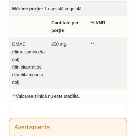
Mărime porție:
1 capsulă vegetală
Cantitate per
% VNR
porție
DMAE
250 mg
**
(dimetilaminoeta
nol)
(din bitartrat de
dimetilaminoeta
nol)
**Valoarea zilnică nu este stabilită.
Avertismente