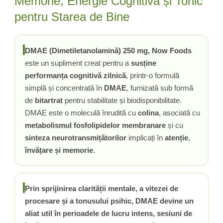
Memorie, Energie Cognitivă și Tonic
pentru Starea de Bine
Tiamina (Vitamina B1)
Taurina
Tirozina
DMAE (Dimetiletanolamină) 250 mg, Now Foods
Tribulus (Coltii Babei)
este un supliment creat pentru a
susține
Triptofan
performanța cognitivă zilnică
, printr-o formulă
Turmeric (Curcumin)
simplă și concentrată în
DMAE
, furnizată sub formă
U
de
bitartrat
pentru stabilitate și biodisponibilitate.
Ulei de Cocos
DMAE este o moleculă înrudită cu
colina
, asociată cu
Ulei Seminte Dovleac (Pumpkin)
metabolismul fosfolipidelor membranare
și cu
Ulm Alunecos (Slippery Elm)
sinteza neurotransmițătorilor
implicați în
atenție
,
Urzica (Stinging Nettle)
învățare și memorie
.
Usturoi (Garlic)
V
Valeriana
Prin sprijinirea clarității mentale, a vitezei de
procesare și a tonusului psihic, DMAE devine un
Vitamina B12 (Cobalamina)
aliat util în perioadele de lucru intens, sesiuni de
Vitamina A (Retinol)