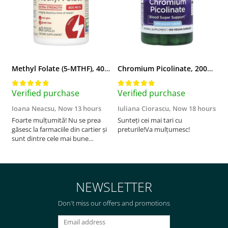
Methyl Folate (5-MTHF), 400 mcg, Jarrow Formulas, 60 capsule
Chromium Picolinate, 200mcg, Swanson, 100 capsule SW922
Verified purchase
Verified purchase
V
Ioana Neacsu,
Now 13 hours
Iuliana Ciorascu,
Now 18 hours
D
Foarte mulțumită! Nu se prea
Sunteți cei mai tari cu
F
găsesc la farmaciile din cartier și
preturile!Va mulțumesc!
sunt dintre cele mai bune
pentru asimilarea folatului. Preț
foarte bun, livrare în mai puțin
de 2 zile! Mulțumesc!
NEWSLETTER
Don't miss our offers and promotions