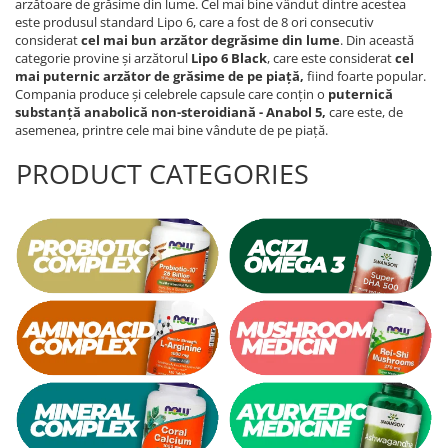
arzătoare de grăsime din lume. Cel mai bine vândut dintre acestea
este produsul standard Lipo 6, care a fost de 8 ori consecutiv
Thiamine (Vitamin B1)
considerat
cel mai bun arzător de
grăsime din lume
. Din această
Taurine
categorie provine și arzătorul
Lipo 6 Black
, care este considerat
cel
mai puternic arzător de grăsime de pe piață,
fiind foarte popular.
Tirozina
Compania produce și celebrele capsule care conțin o
puternică
Tribulus
substanță anabolică non-steroidiană - Anabol 5,
care este, de
asemenea, printre cele mai bine vândute de pe piață.
Triptofan
Turmeric (Curcumin)
PRODUCT CATEGORIES
U
Coconut Oil
Pumpkin Seed Oil
Slippery Elm
Stinging Nettle
Garlic
V
Valerian
Vitamin B12
Vitamin A