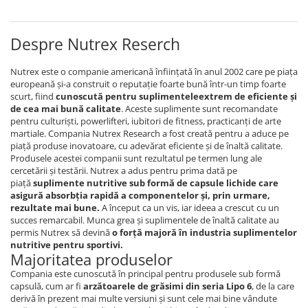
Rhodiola
Riboflavin (Vitamin B2)
Despre Nutrex Reserch
Ribose
Rosemary
Nutrex este o companie americană înființată în anul 2002 care pe piața
europeană și-a construit o reputație foarte bună într-un timp foarte
Rutin (Vitamin P)
scurt, fiind
cunoscută pentru suplimentele
extrem de eficiente și
Reishi Mushroom
de cea mai bună calitate
. Aceste suplimente sunt recomandate
pentru culturiști, powerlifteri, iubitori de fitness, practicanți de arte
Resveratrol
martiale. Compania Nutrex Research a fost creată pentru a aduce pe
S
piață produse inovatoare, cu adevărat eficiente și de înaltă calitate.
Produsele acestei companii sunt rezultatul pe termen lung ale
Saw Palmetto
cercetării și testării. Nutrex a adus pentru prima dată pe
Seleniu
piață
suplimente nutritive sub formă de capsule lichide care
asigură absorbția rapidă a componentelor și, prin urmare,
Serrapeptase
rezultate mai bune
.
A început ca un vis, iar ideea a crescut cu un
Shiitake Mushroom
succes remarcabil. Munca grea și suplimentele de înaltă calitate au
permis Nutrex să devină
o forță majoră în industria suplimentelor
Silimarina Milk Thistle
nutritive pentru sportivi.
Strontium
Majoritatea produselor
Sulforaphane (broccoli)
Compania este cunoscută în principal pentru produsele sub formă
capsulă, cum ar fi
arzătoarele de grăsimi din seria Lipo 6
, de la care
St. John's Wort
derivă în prezent mai multe versiuni și sunt cele mai bine vândute
T