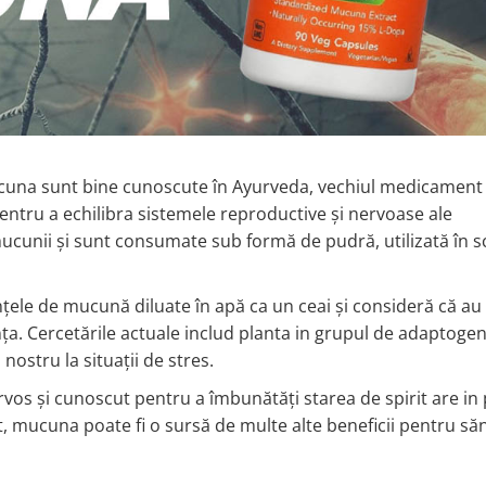
cuna sunt bine cunoscute în Ayurveda, vechiul medicament 
pentru a echilibra sistemele reproductive și nervoase ale
ucunii și sunt consumate sub formă de pudră, utilizată în s
țele de mucună diluate în apă ca un ceai și consideră că au 
nța. Cercetările actuale includ planta in grupul de adaptogen
ostru la situații de stres.
 nervos și cunoscut pentru a îmbunătăți starea de spirit are in
t, mucuna poate fi o sursă de multe alte beneficii pentru să