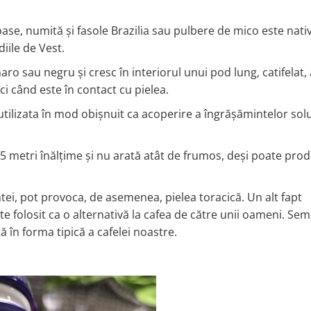
se, numită și fasole Brazilia sau pulbere de mico este nati
iile de Vest.
o sau negru și cresc în interiorul unui pod lung, catifelat, 
ci când este în contact cu pielea.
utilizata în mod obișnuit ca acoperire a îngrășămintelor solu
 metri înălțime și nu arată atât de frumos, deși poate prod
ntei, pot provoca, de asemenea, pielea toracică. Un alt fapt
e folosit ca o alternativă la cafea de către unii oameni. Sem
 în forma tipică a cafelei noastre.