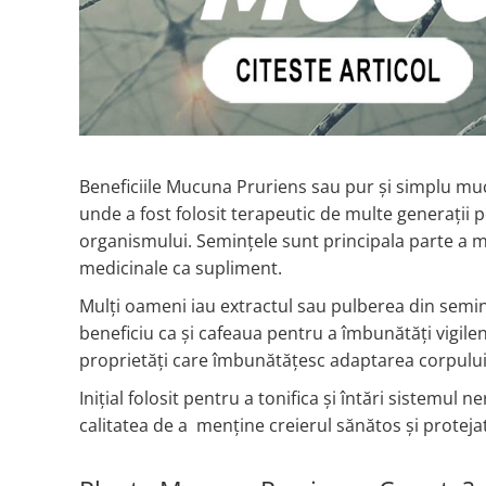
Colostrum
IMUNITATE CRESCUTA
Cod Liver Oil
Condroitina
Pumpkin Seed Oil
Vitamina C
Creatine
ANTIOXIDANTI
Vitamin D
Chromium
Zinc
Acid Alfa Lipoic
Calciu
Elderberry
Benfotiamine
D
ARTICULATII SI OASE
Cisteina (NAC)
Beneficiile Mucuna Pruriens sau pur și simplu mu
DIM
Coenzima Q10
Colagen
unde a fost folosit terapeutic de multe generații 
Red Yeast Rice
Glutathione
Acid ascorbic
organismului. Semințele sunt principala parte a m
D-Mannose
Resveratrol
Glucozamina
medicinale ca supliment.
7-Keto DHEA
FLAVONOIDE
Condroitina
E
Mulți oameni iau extractul sau pulberea din semin
Turmeric (Curcumin)
Acid ascorbic
beneficiu ca și cafeaua pentru a îmbunătăți vigile
Echinacea
MSM (Methylsulfonylmethane)
Ceai verde
proprietăți care îmbunătățesc adaptarea corpului n
F
Boron
Oregano
AFECTIUNI TUMORALE
Quercetin
Flaxseed Oil
Inițial folosit pentru a tonifica și întări sistemul
Silimarina Milk Thistle
Phosphatidylserine
calitatea de a menține creierul sănătos și proteja
Wormwood (Artemisia)
PROBIOTICE
Iron
Turmeric (Curcumin)
G
Ceai verde
Lactobacillus