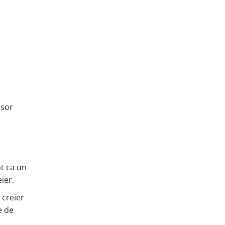
rsor
t ca un
ier.
 creier
e de