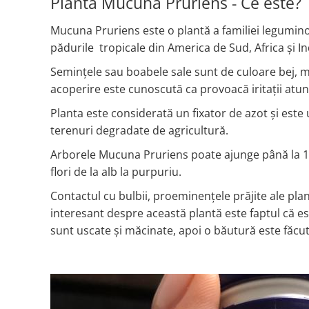
Planta Mucuna Pruriens - Ce este?
Turkey Tail Mushroom
Saccharomyces Boulardii
Cat's Claw
Mucuna Pruriens este o plantă a familiei leguminoa
Melatonin
CAROTENOIZI
Ginkgo Biloba
pădurile tropicale din America de Sud, Africa și Ind
DETOXIFIERE SI SLABIRE
Glucozamina
Astaxantina
Semințele sau boabele sale sunt de culoare bej, mar
Glutamina
Garcinia
Beta-Caroten
acoperire este cunoscută ca provoacă iritații atun
Glutathione
CLA (Conjugated Linoleic Acid)
Lycopene
Gotu Kola
Chlorella
Lutein
Planta este considerată un fixator de azot și este 
Graviola
ANTIINFLAMATOARE SI
Zeaxanthin
terenuri degradate de agricultură.
ANALGEZICE
GABA
NOOTROPICE
Arborele Mucuna Pruriens poate ajunge până la 15
I
Devil's Claw
5-HTP
flori de la alb la purpuriu.
Boswellia
Inositol
GABA
Contactul cu bulbii, proeminențele prăjite ale pla
Ginger
Inulin
L-Dopa
interesant despre această plantă este faptul că est
Bromelaina
Iodine (Kelp)
Lecithin
sunt uscate și măcinate, apoi o băutură este făcută
INFECTII URINARE
Horny Goat (Epimedium)
Melatonin
Indole-3-Carbinol
Cranberry
Tirozina
K
D-Mannose
MINERALE
Garlic
Kudzu
Boron