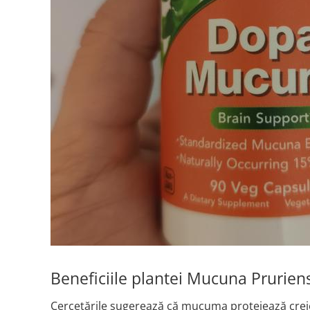
Thiamine (Vitamin B1)
Taurine
Tirozina
Tribulus
Triptofan
Turmeric (Curcumin)
U
Coconut Oil
Pumpkin Seed Oil
Slippery Elm
Stinging Nettle
Garlic
V
Valerian
Beneficiile plantei Mucuna Pruriens
Vitamin B12
Vitamin A
Cercetările sugerează că mucuma protejează creier