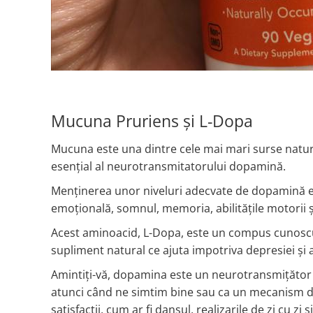
Ciuperci Medicinale
Black Walnut
Tirozina
Triphala
Nattokinase
PARAZITI INTESTINALI
Turmeric (Curcumin)
Niacina (Vitamina B3)
Pau D’Arco
GLYCOSAMINOGLYCANS
O
Black Walnut
Hyaluronic Acid
Omega 3
Berberine
Colagen
Oregano
Wormwood (Artemisia)
Mucuna Pruriens și L-Dopa
Condroitina
P
Glucozamina
Pau D’Arco
Mucuna este una dintre cele mai mari surse natu
MSM (Methylsulfonylmethane)
Pyridoxine (Vitamin B6)
esențial al neurotransmitatorului dopamină.
NUTRITIE SPORTIVA
Potassium
Menținerea unor niveluri adecvate de dopamină es
Pre-Workout
Pregnenolone
emoțională, somnul, memoria, abilitățile motorii
Hormonal Stimulants
Probiotice
Acest aminoacid, L-Dopa, este un compus cunoscut
Creatine
Pygeum
supliment natural ce ajuta impotriva depresiei și
Panax Ginseng
Q
Amintiți-vă, dopamina este un neurotransmițător
atunci când ne simtim bine sau ca un mecanism de
Quercetin
satisfacții, cum ar fi dansul, realizarile de zi cu zi
R