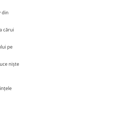
v din
a cărui
lui pe
uce niște
ințele