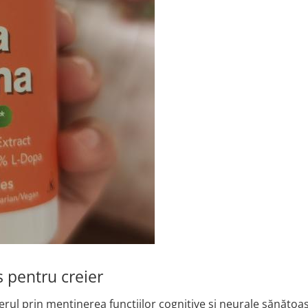
 pentru creier
ul prin menținerea funcțiilor cognitive și neurale sănătoas