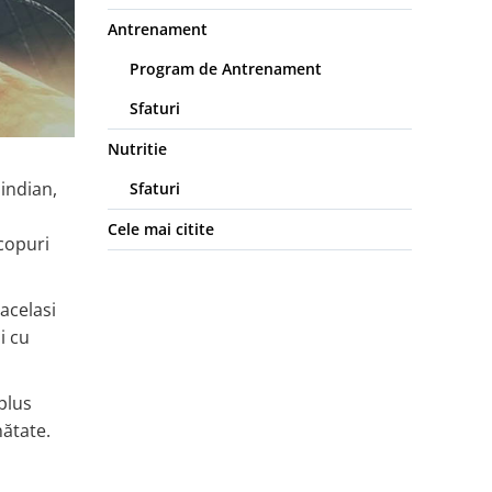
Antrenament
Program de Antrenament
Sfaturi
Nutritie
indian,
Sfaturi
Cele mai citite
copuri
acelasi
i cu
 plus
nătate.