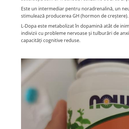
Rhodiola
Este un intermediar pentru noradrenalină, un neu
Riboflavin (Vitamin B2)
stimulează producerea GH (hormon de creștere).
Ribose
L-Dopa este metabolizat în dopamină atât de inimă, c
Rosemary
indivizii cu probleme nervoase și tulburări de anx
Rutin (Vitamin P)
capacități cognitive reduse.
Reishi Mushroom
Resveratrol
S
Saw Palmetto
Seleniu
Serrapeptase
Shiitake Mushroom
Silimarina Milk Thistle
Strontium
Sulforaphane (broccoli)
St. John's Wort
T