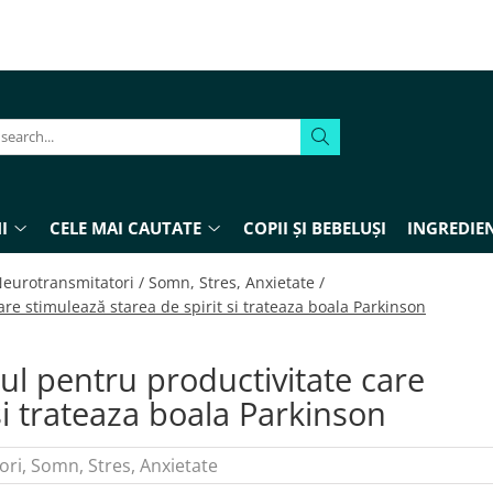
I
CELE MAI CAUTATE
COPII ȘI BEBELUȘI
INGREDIEN
eurotransmitatori /
Somn, Stres, Anxietate /
 stimulează starea de spirit si trateaza boala Parkinson
 pentru productivitate care
si trateaza boala Parkinson
ori
,
Somn, Stres, Anxietate