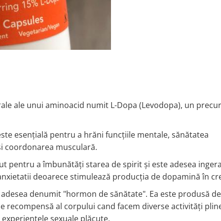
rale ale unui aminoacid numit L-Dopa (Levodopa), un precu
te esențială pentru a hrăni funcțiile mentale, sănătatea
 și coordonarea musculară.
 pentru a îmbunătăți starea de spirit și este adesea ingera
 anxietatii deoarece stimulează producția de dopamină în cre
 adesea denumit "hormon de sănătate". Ea este produsă de
 recompensă al corpului cand facem diverse activități plin
 și experiențele sexuale plăcute.