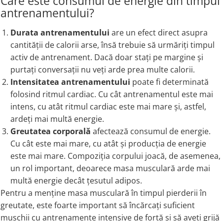
Care este consumul de energie din timpul
antrenamentului?
Durata antrenamentului
are un efect direct asupra
cantității de calorii arse, însă trebuie să urmăriți timpul
activ de antrenament. Dacă doar stați pe margine și
purtați conversații nu veți arde prea multe calorii.
Intensitatea antrenamentului
poate fi determinată
folosind ritmul cardiac. Cu cât antrenamentul este mai
intens, cu atât ritmul cardiac este mai mare și, astfel,
ardeți mai multă energie.
Greutatea corporală
afectează consumul de energie.
Cu cât este mai mare, cu atât și producția de energie
este mai mare. Compoziția corpului joacă, de asemenea,
un rol important, deoarece masa musculară arde mai
multă energie decât țesutul adipos.
Pentru a menține masa musculară în timpul pierderii în
greutate, este foarte important să încărcați suficient
mușchii cu antrenamente intensive de forță și să aveți grijă