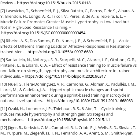
Review –
https://doi.org/10.1515/hukin-2015-0118
[7] Lasevicius, T., Schoenfeld, B. J., Silva-Batista, C., Barros, T. de S., Aihara, A.
Y., Brendon, H., Longo, A. R., Tricoli, V., Peres, B. de A., & Teixeira, E. L. –
Muscle Failure Promotes Greater Muscle Hypertrophy in Low-Load but
Not in High-Load Resistance Training. –
https://doi.org/10.1519/JSC.0000000000003454
[8] Ribeiro, A. S., Dos Santos, E. D., Nunes, J. P., & Schoenfeld, B. J. – Acute
Effects of Different Training Loads on Affective Responses in Resistance-
trained Men. –
https://doi.org/10.1055/a-0997-6680
[9] Santanielo, N., Nóbrega, S. R., Scarpelli, M. C., Alvarez, I. F., Otoboni, G. B.,
Pintanel, L., & Libardi, C. A. – Effect of resistance training to muscle failure vs
non-failure on strength, hypertrophy and muscle architecture in trained
individuals. –
https://doi.org/10.5114/biolsport.2020.96317
[10] Nuell, S., Illera-Domínguez, V. R., Carmona, G., Alomar, X., Padullés, J. M.,
Lloret, M., & Cadefau, J. A. – Hypertrophic muscle changes and sprint
performance enhancement during a sprint-based training macrocycle in
national-level sprinters. –
https://doi.org/10.1080/17461391.2019.1668063
[11] Ozaki, H., Loenneke, J. P., Thiebaud, R. S., & Abe, T. – Cycle training
induces muscle hypertrophy and strength gain: Strategies and
mechanisms. –
https://doi.org/10.1556/APhysiol.102.2015.1.1
[12] Jäger, R., Kerksick, C. M., Campbell, B. I., Cribb, P. J., Wells, S. D., Skwiat, T.
M., Purpura, M., Ziegenfuss, T. N., Ferrando, A. A., Arent, S. M., Smith-Ryan,