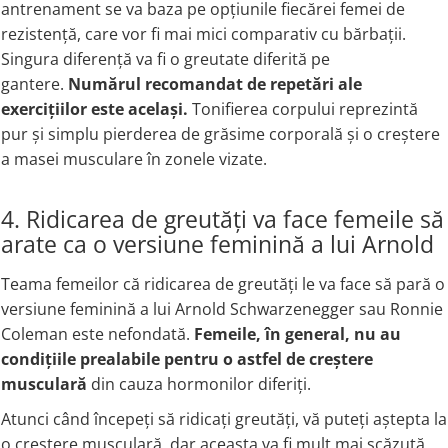
antrenament se va baza pe opțiunile fiecărei femei de
rezistență, care vor fi mai mici comparativ cu bărbații.
Singura diferență va fi o greutate diferită pe
gantere.
Numărul recomandat de repetări ale
exercițiilor este același.
Tonifierea corpului reprezintă
pur și simplu pierderea de grăsime corporală și o creștere
a masei musculare în zonele vizate.
4. Ridicarea de greutăți va face femeile să
arate ca o versiune feminină a lui Arnold
Teama femeilor că ridicarea de greutăți le va face să pară o
versiune feminină a lui Arnold Schwarzenegger sau Ronnie
Coleman este nefondată.
Femeile, în general, nu au
condițiile prealabile pentru o astfel de creștere
musculară
din cauza hormonilor diferiți.
Atunci când începeți să ridicați greutăți, vă puteți aștepta la
o creștere musculară, dar aceasta va fi mult mai scăzută