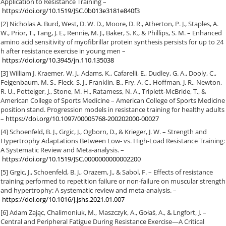
Application to Resistance Training –
https://doi.org/10.1519/JSC.0b013e3181e840f3
[2] Nicholas A. Burd, West, D. W. D., Moore, D. R., Atherton, P. J., Staples, A.
W., Prior, T., Tang, J. E., Rennie, M. J., Baker, S. K., & Phillips, S. M. – Enhanced
amino acid sensitivity of myofibrillar protein synthesis persists for up to 24
h after resistance exercise in young men –
https://doi.org/10.3945/jn.110.135038
[3] William J. Kraemer, W. J., Adams, K., Cafarelli, E., Dudley, G. A., Dooly, C.,
Feigenbaum, M. S., Fleck, S. J., Franklin, B., Fry, A. C., Hoffman, J. R., Newton,
R. U., Potteiger, J., Stone, M. H., Ratamess, N. A., Triplett-McBride, T., &
American College of Sports Medicine – American College of Sports Medicine
position stand. Progression models in resistance training for healthy adults
–
https://doi.org/10.1097/00005768-200202000-00027
[4] Schoenfeld, B. J., Grgic, J., Ogborn, D., & Krieger, J. W. – Strength and
Hypertrophy Adaptations Between Low- vs. High-Load Resistance Training:
A Systematic Review and Meta-analysis. –
https://doi.org/10.1519/JSC.0000000000002200
[5] Grgic, J., Schoenfeld, B. J., Orazem, J., & Sabol, F. – Effects of resistance
training performed to repetition failure or non-failure on muscular strength
and hypertrophy: A systematic review and meta-analysis. –
https://doi.org/10.1016/j.jshs.2021.01.007
[6] Adam Zając, Chalimoniuk, M., Maszczyk, A., Gołaś, A., & Lngfort, J. –
Central and Peripheral Fatigue During Resistance Exercise—A Critical