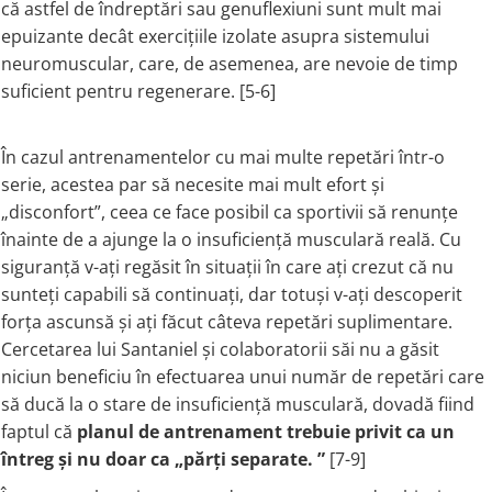
că astfel de îndreptări sau genuflexiuni sunt mult mai
Vitamina C
epuizante decât exercițiile izolate asupra sistemului
Vitamin D
neuromuscular, care, de asemenea, are nevoie de timp
W
suficient pentru regenerare. [5-6]
Wormwood (Artemisia)
Y
În cazul antrenamentelor cu mai multe repetări într-o
Yucca
serie, acestea par să necesite mai mult efort și
Z
„disconfort”, ceea ce face posibil ca sportivii să renunțe
Zeaxanthin
înainte de a ajunge la o insuficiență musculară reală. Cu
Zinc
siguranță v-ați regăsit în situații în care ați crezut că nu
sunteți capabili să continuați, dar totuși v-ați descoperit
forța ascunsă și ați făcut câteva repetări suplimentare.
Cercetarea lui Santaniel și colaboratorii săi nu a găsit
niciun beneficiu în efectuarea unui număr de repetări care
să ducă la o stare de insuficiență musculară, dovadă fiind
faptul că
planul de antrenament trebuie privit ca un
întreg și nu doar ca „părți separate. ”
[7-9]