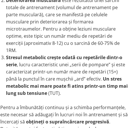
Deteriorarea musculară
este rezultatul unei sarcini
Ciuperci Medicinale
Black Walnut
Tirozina
totale de antrenament (volumul de antrenament pe
Triphala
Nattokinase
PARAZITI INTESTINALI
parte musculară), care se manifestă pe celulele
Turmeric (Curcumin)
Niacina (Vitamina B3)
Pau D’Arco
musculare prin deteriorarea și formarea
GLYCOSAMINOGLYCANS
O
Black Walnut
microtraumelor. Pentru a obține leziuni musculare
Hyaluronic Acid
Omega 3
Berberine
optime, este tipic un număr mediu de repetări de
Colagen
Oregano
exerciții (aproximativ 8-12) cu o sarcină de 60-75% de
Wormwood (Artemisia)
Condroitina
P
1RM.
Glucozamina
Stresul metabolic crește odată cu repetările dintr-o
Pau D’Arco
serie
, lucru caracteristic unei „serii de pompare” și este
MSM (Methylsulfonylmethane)
Pyridoxine (Vitamin B6)
caracterizat printr-un număr mare de repetări (15+)
NUTRITIE SPORTIVA
Potassium
până la punctul în care mușchii „ard” efectiv.
Un stres
Pre-Workout
Pregnenolone
metabolic mai mare poate fi atins printr-un timp mai
Hormonal Stimulants
Probiotice
lung sub tensiune
(TUT).
Creatine
Pygeum
Panax Ginseng
Pentru a îmbunătăți continuu și a schimba performanțele,
Q
este necesar să adăugați în lucruri noi în antrenament și să
Quercetin
încercați să
obțineți o supraîncărcare progresivă
.
R