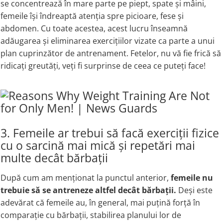
se concentrează în mare parte pe piept, spate și mâini,
femeile își îndreaptă atenția spre picioare, fese și
abdomen. Cu toate acestea, acest lucru înseamnă
adăugarea și eliminarea exercițiilor vizate ca parte a unui
plan cuprinzător de antrenament. Fetelor, nu vă fie frică să
ridicați greutăți, veți fi surprinse de ceea ce puteți face!
3. Femeile ar trebui să facă exerciții fizice
cu o sarcină mai mică și repetări mai
multe decât bărbații
După cum am menționat la punctul anterior,
femeile nu
trebuie să se antreneze altfel decât bărbații.
Deși este
adevărat că femeile au, în general, mai puțină forță în
comparație cu bărbații, stabilirea planului lor de