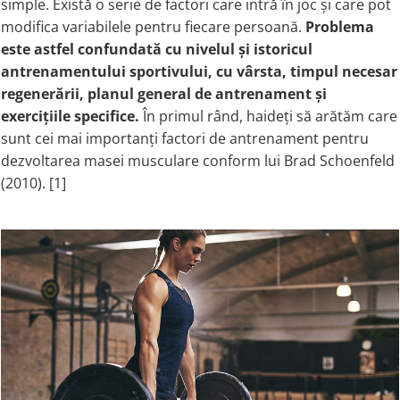
simple. Există o serie de factori care intră în joc și care pot
Turkey Tail Mushroom
Saccharomyces Boulardii
Cat's Claw
modifica variabilele pentru fiecare persoană.
Problema
Melatonin
CAROTENOIZI
Ginkgo Biloba
este astfel confundată cu nivelul și istoricul
DETOXIFIERE SI SLABIRE
Glucozamina
antrenamentului sportivului, cu vârsta, timpul necesar
Astaxantina
Glutamina
regenerării, planul general de antrenament și
Garcinia
Beta-Caroten
exercițiile specifice.
În primul rând, haideți să arătăm care
Glutathione
CLA (Conjugated Linoleic Acid)
Lycopene
sunt cei mai importanți factori de antrenament pentru
Gotu Kola
Chlorella
Lutein
dezvoltarea masei musculare conform lui Brad Schoenfeld
Graviola
ANTIINFLAMATOARE SI
Zeaxanthin
(2010). [1]
ANALGEZICE
GABA
NOOTROPICE
I
Devil's Claw
5-HTP
Boswellia
Inositol
GABA
Ginger
Inulin
L-Dopa
Bromelaina
Iodine (Kelp)
Lecithin
INFECTII URINARE
Horny Goat (Epimedium)
Melatonin
Indole-3-Carbinol
Cranberry
Tirozina
K
D-Mannose
MINERALE
Garlic
Kudzu
Boron