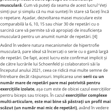
musculară
. Cum vă puteți da seama de acest lucru? Veți
Thiamine (Vitamin B1)
simți pur și simplu că nu mai sunteți în stare să faceți încă
Taurine
o repetare. Așadar, dezvoltarea masei musculare este
Tirozina
comparabilă la 6, 10, 15 sau chiar 30 de repetări cu o
Tribulus
sarcină care vă permite să vă apropiați de insuficiența
Triptofan
musculară pentru un anumit număr de repetări. [4]
Turmeric (Curcumin)
Având în vedere natura mecanismelor de hipertrofie
U
musculară, pare ideal să încercați o serie cu o gamă largă
Coconut Oil
de repetări. De fapt, acest lucru este confirmat implicit și
Pumpkin Seed Oil
de către lucrările lui Schoenfeld și colaboratorii săi la
Slippery Elm
începutul anului 2021, ceea ce ridică mai multe semne de
Stinging Nettle
întrebare decât răspunsuri. Implicarea unei
serii cu un
Garlic
număr mare de repetări pare mai potrivită pentru
V
exercițiile izolate
, așa cum este de obicei cazul exercițiilor
Valerian
pentru biceps sau triceps. În cazul
exercițiilor complexe
Vitamin B12
multi-articulare, este mai bine să păstrați un profil mai
scăzut (un număr mai mic de repetări)
, având în vedere
Vitamin A