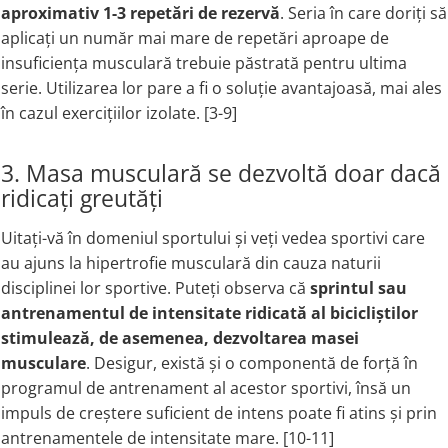
aproximativ 1-3 repetări de rezervă
. Seria în care doriți să
aplicați un număr mai mare de repetări aproape de
insuficiența musculară trebuie păstrată pentru ultima
serie. Utilizarea lor pare a fi o soluție avantajoasă, mai ales
în cazul exercițiilor izolate. [3-9]
3. Masa musculară se dezvoltă doar dacă
ridicați greutăți
Uitați-vă în domeniul sportului și veți vedea sportivi care
au ajuns la hipertrofie musculară din cauza naturii
disciplinei lor sportive. Puteți observa că
sprintul sau
antrenamentul de intensitate ridicată al bicicliștilor
stimulează, de asemenea, dezvoltarea masei
musculare
. Desigur, există și o componentă de forță în
programul de antrenament al acestor sportivi, însă un
impuls de creștere suficient de intens poate fi atins și prin
antrenamentele de intensitate mare. [10-11]