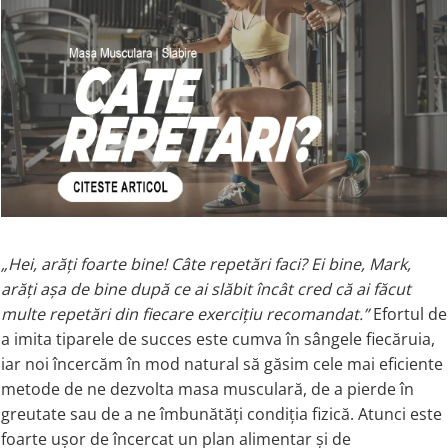
Glicina
Lecithin
Beta-Sitosterol
Glutamina
MENOPAUZA SI DEREGLARI
Betaine
HORMONALE
Lizina
Biotin
Taurine
Dong Quai
Boron
Triptofan
St. John's Wort
Boswellia
ENZIME
Evening Primrose Oil
Bromelaina
Royal Jelly
Complex Enzime
Bacopa Monnieri
AFECTIUNI CARDIACE
Bromelaina
C
Nattokinase
Coenzima Q10
Carnitine
FIBRE
Magnesium
Shark Cartilage
„Hei, arăți foarte bine! Câte repetări faci? Ei bine, Mark,
Vitamin D
Psyllium
Ceai verde
arăți așa de bine după ce ai slăbit încât cred că ai făcut
Omega 3
ACIZI GRASI
Chaga Mushroom
multe repetări din fiecare exercițiu recomandat.”
Efortul de
SOMN, STRES SI ANXIETATE
Cumin
Flaxseed Oil
a imita tiparele de succes este cumva în sângele fiecăruia,
Cisteina (NAC)
Melatonin
MCT Oil
iar noi încercăm în mod natural să găsim cele mai eficiente
Citicoline
Theanine
Omega 3
metode de ne dezvolta masa musculară, de a pierde în
Coenzima Q10
SAMe
Krill Oil
greutate sau de a ne îmbunătăți condiția fizică. Atunci este
Colagen
5-HTP
foarte ușor de încercat un plan alimentar și de
Evening Primrose Oil