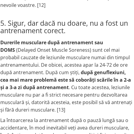
nevoile voastre. [12]
5. Sigur, dar dacă nu doare, nu a fost un
antrenament corect.
Durerile musculare după antrenament sau
DOMS
(Delayed Onset Muscle Soreness) sunt cel mai
probabil cauzate de leziunile musculare numai din timpul
antrenamentului. De obicei, acestea apar la 24-72 de ore
după antrenament. După cum știți,
după genuflexiuni,
cea mai mare problemă este să coborâți scările în a 2-a
și a 3-a zi după antrenament
. Cu toate acestea, leziunile
musculare nu par a fi strict necesare pentru dezvoltarea
musculară și, datorită acesteia, este posibil să vă antrenați
și fără dureri musculare. [13]
La întoarcerea la antrenament după o pauză lungă sau o
accidentare, în mod inevitabil veți avea dureri musculare,