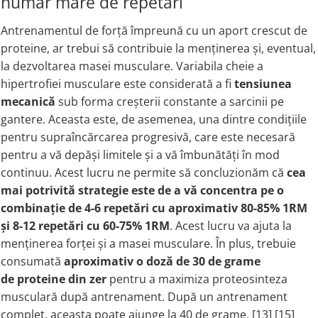
număr mare de repetări
Antrenamentul de forță împreună cu un aport crescut de
proteine, ar trebui să contribuie la menținerea și, eventual,
la dezvoltarea masei musculare. Variabila cheie a
hipertrofiei musculare este considerată a fi
tensiunea
mecanică
sub forma creșterii constante a sarcinii pe
gantere. Aceasta este, de asemenea, una dintre condițiile
pentru supraîncărcarea progresivă, care este necesară
pentru a vă depăși limitele și a vă îmbunătăți în mod
continuu. Acest lucru ne permite să concluzionăm că
cea
mai potrivită strategie este de a vă concentra pe o
combinație de 4-6 repetări cu aproximativ 80-85% 1RM
și 8-12 repetări cu 60-75% 1RM
. Acest lucru va ajuta la
menținerea forței și a masei musculare. În plus, trebuie
consumată
aproximativ o doză de 30 de grame
de proteine din zer
pentru a maximiza proteosinteza
musculară după antrenament. După un antrenament
complet, aceasta poate ajunge la 40 de grame. [13] [15]