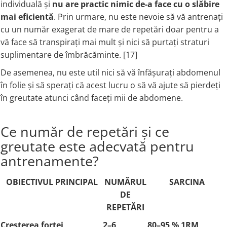
individuală și
nu are practic nimic de-a face cu o slăbire
mai eficientă
. Prin urmare, nu este nevoie să vă antrenați
cu un număr exagerat de mare de repetări doar pentru a
vă face să transpirați mai mult și nici să purtați straturi
suplimentare de îmbrăcăminte. [17]
De asemenea, nu este util nici să vă înfășurați abdomenul
în folie și să sperați că acest lucru o să vă ajute să pierdeți
în greutate atunci când faceți mii de abdomene.
Ce număr de repetări și ce
greutate este adecvată pentru
antrenamente?
OBIECTIVUL PRINCIPAL
NUMĂRUL
SARCINA
DE
REPETĂRI
Creșterea forței
2–6
80–95 % 1RM