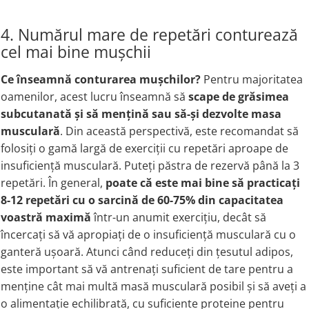
4. Numărul mare de repetări conturează
cel mai bine mușchii
Ce înseamnă conturarea mușchilor?
Pentru majoritatea
oamenilor, acest lucru înseamnă să
scape de grăsimea
subcutanată și să mențină sau să-și dezvolte masa
musculară
. Din această perspectivă, este recomandat să
folosiți o gamă largă de exerciții cu repetări aproape de
insuficiență musculară. Puteți păstra de rezervă până la 3
repetări. În general,
poate că este mai bine să practicați
8-12 repetări cu o sarcină de 60-75% din capacitatea
voastră maximă
într-un anumit exercițiu, decât să
încercați să vă apropiați de o insuficiență musculară cu o
ganteră ușoară. Atunci când reduceți din țesutul adipos,
este important să vă antrenați suficient de tare pentru a
menține cât mai multă masă musculară posibil și să aveți a
o alimentație echilibrată, cu suficiente proteine pentru