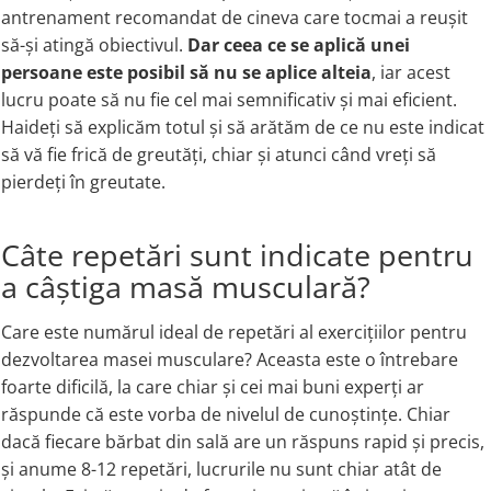
Colostrum
antrenament recomandat de cineva care tocmai a reușit
IMUNITATE CRESCUTA
Cod Liver Oil
Condroitina
să-și atingă obiectivul.
Dar ceea ce se aplică unei
Pumpkin Seed Oil
Vitamina C
Creatine
persoane este posibil să nu se aplice alteia
, iar acest
ANTIOXIDANTI
Vitamin D
Chromium
lucru poate să nu fie cel mai semnificativ și mai eficient.
Zinc
Acid Alfa Lipoic
Haideți să explicăm totul și să arătăm de ce nu este indicat
Calciu
Elderberry
Benfotiamine
să vă fie frică de greutăți, chiar și atunci când vreți să
D
ARTICULATII SI OASE
Cisteina (NAC)
pierdeți în greutate.
DIM
Coenzima Q10
Colagen
Red Yeast Rice
Glutathione
Acid ascorbic
Câte repetări sunt indicate pentru
D-Mannose
Resveratrol
Glucozamina
7-Keto DHEA
a câștiga masă musculară?
FLAVONOIDE
Condroitina
E
Turmeric (Curcumin)
Acid ascorbic
Care este numărul ideal de repetări al exercițiilor pentru
Echinacea
MSM (Methylsulfonylmethane)
Ceai verde
dezvoltarea masei musculare? Aceasta este o întrebare
F
Boron
Oregano
foarte dificilă, la care chiar și cei mai buni experți ar
AFECTIUNI TUMORALE
Quercetin
Flaxseed Oil
răspunde că este vorba de nivelul de cunoștințe. Chiar
Silimarina Milk Thistle
Phosphatidylserine
Wormwood (Artemisia)
dacă fiecare bărbat din sală are un răspuns rapid și precis,
PROBIOTICE
Iron
Turmeric (Curcumin)
și anume 8-12 repetări, lucrurile nu sunt chiar atât de
G
Ceai verde
Lactobacillus