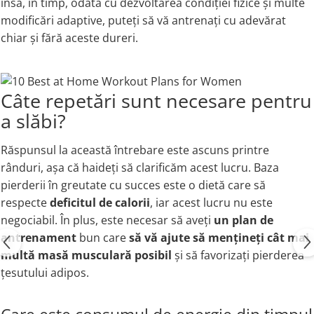
însă, în timp, odată cu dezvoltarea condiției fizice și multe
modificări adaptive, puteți să vă antrenați cu adevărat
chiar și fără aceste dureri.
Câte repetări sunt necesare pentru
a slăbi?
Răspunsul la această întrebare este ascuns printre
rânduri, așa că haideți să clarificăm acest lucru. Baza
pierderii în greutate cu succes este o dietă care să
respecte
deficitul de calorii
, iar acest lucru nu este
negociabil. În plus, este necesar să aveți
un plan de
antrenament
bun care
să vă ajute să mențineți cât mai
multă masă musculară posibil
și să favorizați pierderea
țesutului adipos.