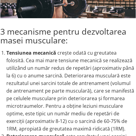
PIETRE LA RINICHI
L
Calciu
Potassium
Iron
Lecithin
Pyridoxine (Vitamin B6)
Iodine (Kelp)
Lithium
Vitamina K2
Magnesium
Lizina
3 mecanisme pentru dezvoltarea
AFECTIUNI ALE PROSTATEI
Multimineral
Lutein
masei musculare:
Seleniu
L-Dopa
Saw Palmetto
Zinc
Lactobacillus
Pygeum
Tensiunea mecanică
crește odată cu greutatea
PLANTE MEDICINALE
M
Stinging Nettle
folosită. Cea mai mare tensiune mecanică se realizează
Pumpkin Seed Oil
Aloe vera
MCT Oil
utilizând un număr redus de repetări (aproximativ până
SANATATEA OCHILOR
Black Walnut
Melatonin
la 6) cu o anume sarcină. Deteriorarea musculară este
rezultatul unei sarcini totale de antrenament (volumul
Pau D’Arco
Mint
Lutein
de antrenament pe parte musculară), care se manifestă
Saw Palmetto
Cranberry
Zeaxanthin
pe celulele musculare prin deteriorarea și formarea
Stinging Nettle
Moringa
Astaxantina
microtraumelor. Pentru a obține leziuni musculare
Valerian
MSM (Methylsulfonylmethane)
Beta-Caroten
optime, este tipic un număr mediu de repetări de
AYURVEDICE
Muira Puama
AFECTIUNI ALE TIROIDEI
exerciții (aproximativ 8-12) cu o sarcină de 60-75% de
Maca
Ashwaganda
Iodine (Kelp)
1RM, apropiată de greutatea maximă ridicată (1RM).
N
Boswellia
Seleniu