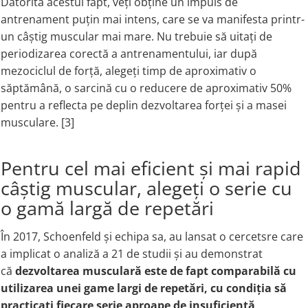
Datorită acestui fapt, veți obține un impuls de
Rhodiola
antrenament puțin mai intens, care se va manifesta printr-
un câștig muscular mai mare. Nu trebuie să uitați de
Riboflavin (Vitamin B2)
periodizarea corectă a antrenamentului, iar după
Ribose
mezociclul de forță, alegeți timp de aproximativ o
Rosemary
săptămână, o sarcină cu o reducere de aproximativ 50%
Rutin (Vitamin P)
pentru a reflecta pe deplin dezvoltarea forței și a masei
Reishi Mushroom
musculare. [3]
Resveratrol
S
Pentru cel mai eficient și mai rapid
Saw Palmetto
câștig muscular, alegeți o serie cu
Seleniu
Serrapeptase
o gamă largă de repetări
Shiitake Mushroom
În 2017, Schoenfeld și echipa sa, au lansat o cercetsre care
Silimarina Milk Thistle
a implicat o analiză a 21 de studii și au demonstrat
Strontium
că
dezvoltarea musculară este de fapt comparabilă cu
Sulforaphane (broccoli)
utilizarea unei game largi de repetări, cu condiția să
St. John's Wort
practicați fiecare serie aproape de insuficiență
T