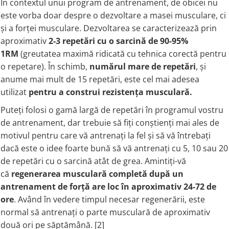
În contextul unui program de antrenament, de obicei nu
este vorba doar despre o dezvoltare a masei musculare, ci
și a forței musculare. Dezvoltarea se caracterizează prin
aproximativ
2-3 repetări cu o sarcină de 90-95%
1RM
(greutatea maximă ridicată cu tehnica corectă pentru
o repetare). În schimb,
numărul mare de repetări
, și
anume mai mult de 15 repetări, este cel mai adesea
utilizat
pentru a construi rezistența musculară.
Puteți folosi o gamă largă de repetări în programul vostru
de antrenament, dar trebuie să fiți conștienți mai ales de
motivul pentru care vă antrenați la fel și să vă întrebați
dacă este o idee foarte bună să vă antrenați cu 5, 10 sau 20
de repetări cu o sarcină atât de grea. Amintiți-vă
că
regenerarea musculară completă după un
antrenament de forță are loc în aproximativ 24-72 de
ore
. Având în vedere timpul necesar regenerării, este
normal să antrenați o parte musculară de aproximativ
două ori pe săptămână. [2]